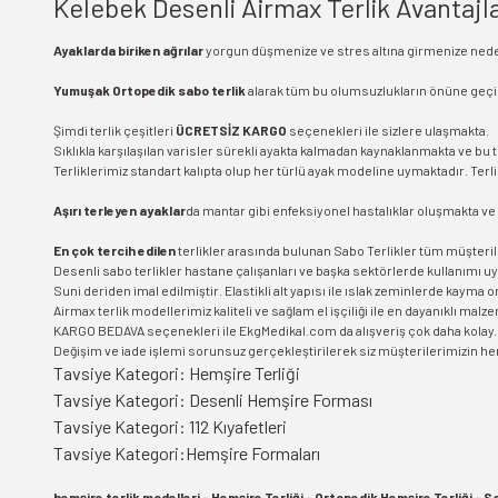
Kelebek Desenli Airmax Terlik Avantajla
Ayaklarda biriken ağrılar
yorgun düşmenize ve stres altına girmenize neden 
Yumuşak Ortopedik sabo terlik
alarak tüm bu olumsuzlukların önüne geçi
Şimdi terlik çeşitleri
ÜCRETSİZ KARGO
seçenekleri ile sizlere ulaşmakta.
Sıklıkla karşılaşılan varisler sürekli ayakta kalmadan kaynaklanmakta ve bu 
Terliklerimiz standart kalıpta olup her türlü ayak modeline uymaktadır. Ter
Aşırı terleyen ayaklar
da mantar gibi enfeksiyonel hastalıklar oluşmakta ve
En çok tercih edilen
terlikler arasında bulunan Sabo Terlikler tüm müşteril
Desenli sabo terlikler hastane çalışanları ve başka sektörlerde kullanımı u
Suni deriden imal edilmiştir. Elastikli alt yapısı ile ıslak zeminlerde kayma 
Airmax terlik modellerimiz kaliteli ve sağlam el işçiliği ile en dayanıklı malz
KARGO BEDAVA seçenekleri ile EkgMedikal.com da alışveriş çok daha kolay.
Değişim ve iade işlemi sorunsuz gerçekleştirilerek siz müşterilerimizin h
Tavsiye Kategori:
Hemşire Terliği
Tavsiye Kategori:
Desenli Hemşire Forması
Tavsiye Kategori:
112 Kıyafetleri
Tavsiye Kategori:
Hemşire Formaları
hemşire terlik modelleri - Hemşire Terliği - Ortopedik Hemşire Terliği - Sa