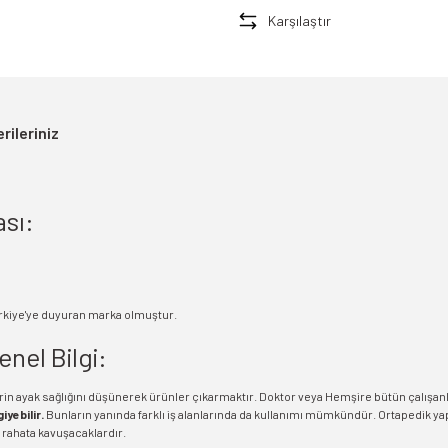
Karşılaştır
rileriniz
ası:
 Türkiye'ye duyuran marka olmuştur.
nel Bilgi:
n ayak sağlığını düşünerek ürünler çıkarmaktır. Doktor veya Hemşire bütün çalışanl
iyebilir.
Bunların yanında farklı iş alanlarında da kullanımı mümkündür. Ortapedik y
 rahata kavuşacaklardır.