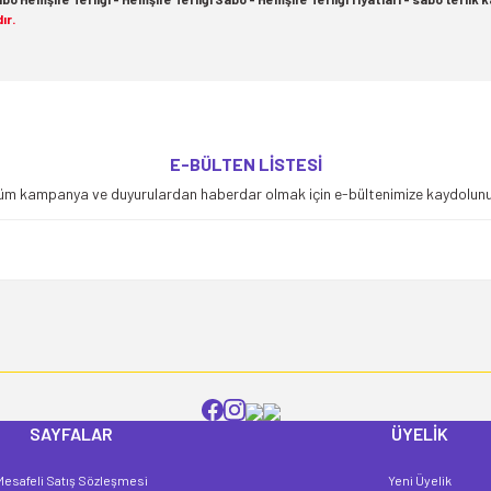
ır.
yetersiz gördüğünüz noktaları öneri formunu kullanarak tarafımıza iletebilirsiniz
E-BÜLTEN LİSTESİ
Bu ürüne ilk yorumu siz yapın!
üm kampanya ve duyurulardan haberdar olmak için e-bültenimize kaydolunu
Yorum Yaz
SAYFALAR
ÜYELİK
Mesafeli Satış Sözleşmesi
Yeni Üyelik
Gönder