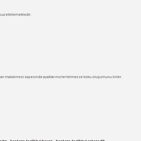
msuz etkilemektedir.
 İç alan malzemesi sayesinde ayaklarınız terletmez ve koku oluşumunu önler.
kadın - hastane terlikleri bayan - hastane terlikleri ortopedik