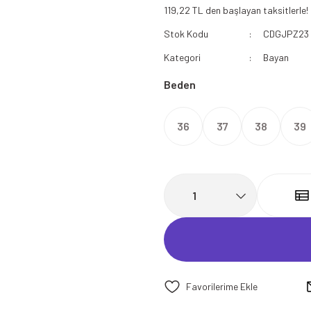
119,22 TL den başlayan taksitlerle!
112 Acil Sağlık Polar
Stok Kodu
CDGJPZ23
Paramedik Swit
Kategori
Bayan
Beden
36
37
38
39