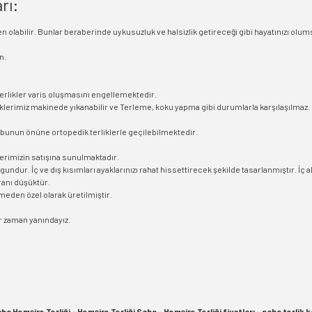
rı:
olabilir. Bunlar beraberinde uykusuzluk ve halsizlik getireceği gibi hayatınızı olu
n.
terlikler varis oluşmasını engellemektedir.
liklerimiz makinede yıkanabilir ve Terleme, koku yapma gibi durumlarla karşılaşılmaz.
 bunun önüne ortopedik terliklerle geçilebilmektedir.
erimizin satışına sunulmaktadır.
ygundur. İç ve dış kısımları ayaklarınızı rahat hissettirecek şekilde tasarlanmıştır.
oranı düşüktür.
emeden özel olarak üretilmiştir.
er zaman yanındayız.
bo Hemşire Terliği - Hemşire Terliği Sabo - Hemşire Terliği fiyatları - sabo terlik 