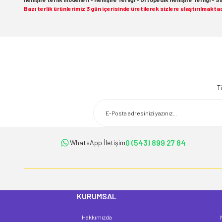
Bazı terlik ürünlerimiz 3 gün içerisinde üretilerek sizlere ulaştırılmaktad
Bu ürünün fiyat bilgisi, resim, ürün açıklamalarında ve diğer konularda 
Görüş ve önerileriniz için teşekkür ederiz.
T
Ürün resmi kalitesiz, bozuk veya görüntülenemiyor.
Ürün açıklamasında eksik bilgiler bulunuyor.
Ürün bilgilerinde hatalar bulunuyor.
Ürün fiyatı diğer sitelerden daha pahalı.
0 (543) 899 27 84
WhatsApp İletişim
Bu ürüne benzer farklı alternatifler olmalı.
KURUMSAL
Hakkımızda