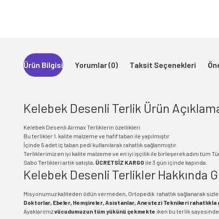
Ürün Bilgisi
Yorumlar (0)
Taksit Seçenekleri
Öne
Kelebek Desenli Terlik Ürün Açıklam
Kelebek Desenli Airmax Terliklerin özellikleri
Bu terlikler 1. kalite malzeme ve hafif taban ile yapılmıştır
İçinde 5 adet iç taban pedi kullanılarak rahatlık sağlanmıştır.
Terliklerimiz en iyi kalite malzeme ve en iyi işçilik ile birleşerek adını tüm
Sabo Terlikleri artık satışta,
ÜCRETSİZ KARGO
ile 3 gün içinde kapında.
Kelebek Desenli Terlikler Hakkında Ge
Misyonumuz kaliteden ödün vermeden, Ortopedik rahatlık sağlanarak sizleri
Doktorlar, Ebeler, Hemşireler, Asistanlar, Anestezi Teknikeri rahatlıkla g
Ayaklarımız
vücudumuzun tüm yükünü çekmekte
iken bu terlik sayesinde