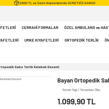
2000 TL ve Üzeri Alışverişlerde ÜCRETSİZ KARGO
AFETLERİ
CERRAHİ FORMALAR
ÖZEL AMBULANS ve HAS
IYAFETLERİ
UMKE KIYAFETLERİ
ORTOPEDİK TERLİK
ÖN
FLEXCOOL Likralı Takım Scrubs
Desenli Forma
rtopedik Sabo Terlik Kelebek Desenli
112 Acil Sağlık T-shirt
Paramedik T-shirt
Bayan Ortopedik Sab
112 Acil Sağlık Pantolon
Yorum Yap / Yorumları Oku
Paramedik Pantolon
1.099,90 TL
112 Paramedik Yelek
Beyaz Önlük