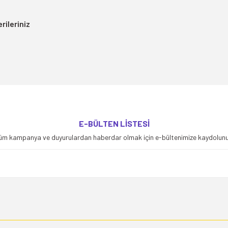
rileriniz
yetersiz gördüğünüz noktaları öneri formunu kullanarak tarafımıza iletebilirsiniz
E-BÜLTEN LİSTESİ
Bu ürüne ilk yorumu siz yapın!
üm kampanya ve duyurulardan haberdar olmak için e-bültenimize kaydolunu
Yorum Yaz