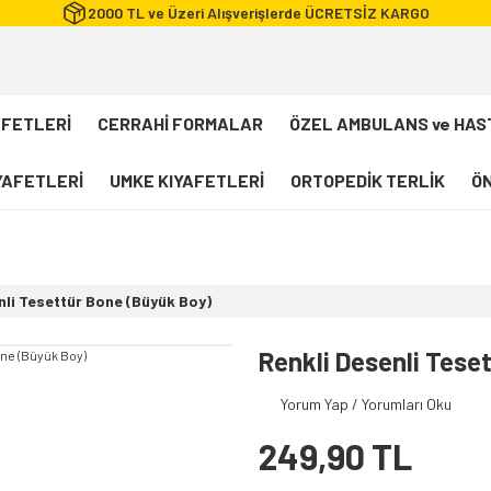
2000 TL ve Üzeri Alışverişlerde ÜCRETSİZ KARGO
AFETLERİ
CERRAHİ FORMALAR
ÖZEL AMBULANS ve HAS
IYAFETLERİ
UMKE KIYAFETLERİ
ORTOPEDİK TERLİK
ÖN
FLEXCOOL Likralı Takım Scrubs
Desenli Forma
nli Tesettür Bone (Büyük Boy)
112 Acil Sağlık T-shirt
Paramedik T-shirt
Renkli Desenli Tese
112 Acil Sağlık Pantolon
Yorum Yap / Yorumları Oku
Paramedik Pantolon
249,90 TL
112 Paramedik Yelek
Beyaz Önlük