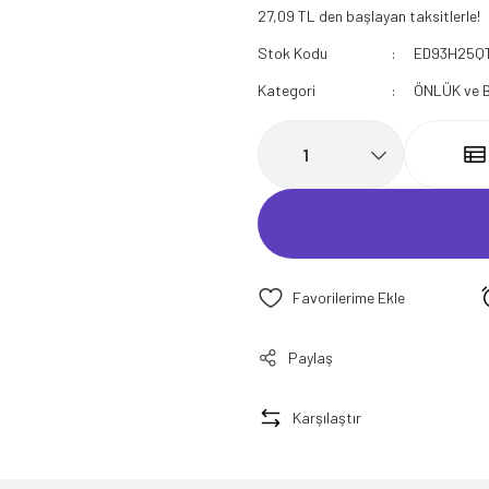
27,09 TL den başlayan taksitlerle!
112 Acil Sağlık Polar
Stok Kodu
ED93H25Q
Paramedik Swit
Kategori
ÖNLÜK ve 
Paylaş
Karşılaştır