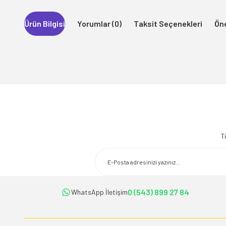
Ürün Bilgisi
Yorumlar (0)
Taksit Seçenekleri
Öne
Bu ürünün fiyat bilgisi, resim, ürün açıklamalarında ve diğer konularda 
Görüş ve önerileriniz için teşekkür ederiz.
T
Ürün resmi kalitesiz, bozuk veya görüntülenemiyor.
Ürün açıklamasında eksik bilgiler bulunuyor.
Ürün bilgilerinde hatalar bulunuyor.
Ürün fiyatı diğer sitelerden daha pahalı.
0 (543) 899 27 84
WhatsApp İletişim
Bu ürüne benzer farklı alternatifler olmalı.