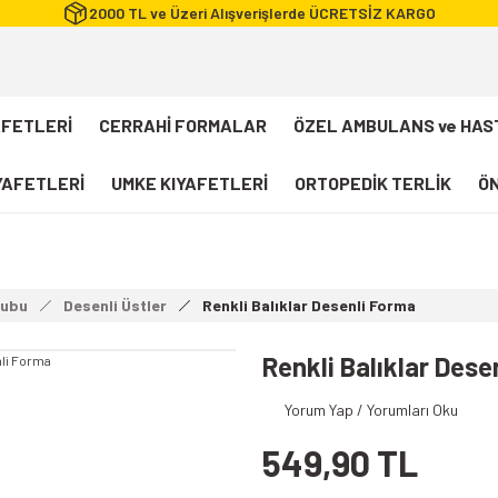
2000 TL ve Üzeri Alışverişlerde ÜCRETSİZ KARGO
AFETLERİ
CERRAHİ FORMALAR
ÖZEL AMBULANS ve HAS
IYAFETLERİ
UMKE KIYAFETLERİ
ORTOPEDİK TERLİK
ÖN
FLEXCOOL Likralı Takım Scrubs
Desenli Forma
rubu
Desenli Üstler
Renkli Balıklar Desenli Forma
112 Acil Sağlık T-shirt
Paramedik T-shirt
Renkli Balıklar Dese
112 Acil Sağlık Pantolon
Yorum Yap / Yorumları Oku
Paramedik Pantolon
549,90 TL
112 Paramedik Yelek
Beyaz Önlük