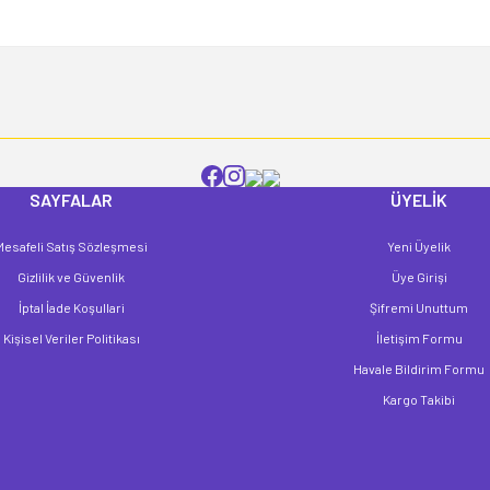
Yorum Yaz
SAYFALAR
ÜYELİK
Mesafeli Satış Sözleşmesi
Yeni Üyelik
Gönder
Gizlilik ve Güvenlik
Üye Girişi
İptal İade Koşullari
Şifremi Unuttum
Kişisel Veriler Politikası
İletişim Formu
Havale Bildirim Formu
Kargo Takibi