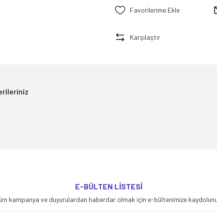
Karşılaştır
rileriniz
yetersiz gördüğünüz noktaları öneri formunu kullanarak tarafımıza iletebilirsiniz
E-BÜLTEN LİSTESİ
Bu ürüne ilk yorumu siz yapın!
üm kampanya ve duyurulardan haberdar olmak için e-bültenimize kaydolunu