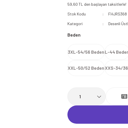
59,60 TL den başlayan taksitlerle!
112 Acil Sağlık Polar
Stok Kodu
FHJRS368
Paramedik Swit
Kategori
Desenli Üst
Beden
3XL-54/56 Beden
L-44 Bede
XXL-50/52 Beden
XXS-34/36