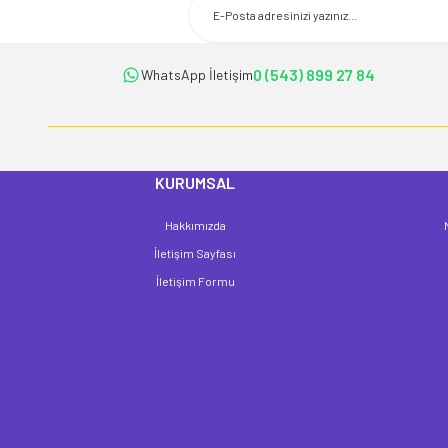
Ürün açıklamasında eksik bilgiler bulunuyor.
Ürün bilgilerinde hatalar bulunuyor.
Ürün fiyatı diğer sitelerden daha pahalı.
0 (543) 899 27 84
WhatsApp İletişim
Bu ürüne benzer farklı alternatifler olmalı.
KURUMSAL
Hakkımızda
İletişim Sayfası
İletişim Formu