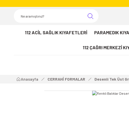
112 ACİL SAĞLIK KIYAFETLERİ
PARAMEDIK KIY
112 ÇAĞRI MERKEZİ K
Anasayfa
CERRAHİ FORMALAR
Desenli Tek Üst G