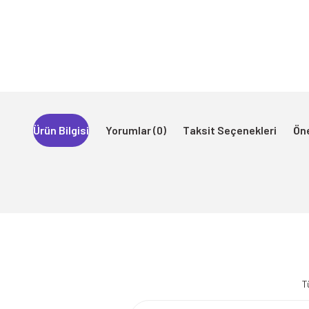
Ürün Bilgisi
Yorumlar (0)
Taksit Seçenekleri
Öne
Bu ürünün fiyat bilgisi, resim, ürün açıklamalarında ve diğer konularda 
Görüş ve önerileriniz için teşekkür ederiz.
T
Ürün resmi kalitesiz, bozuk veya görüntülenemiyor.