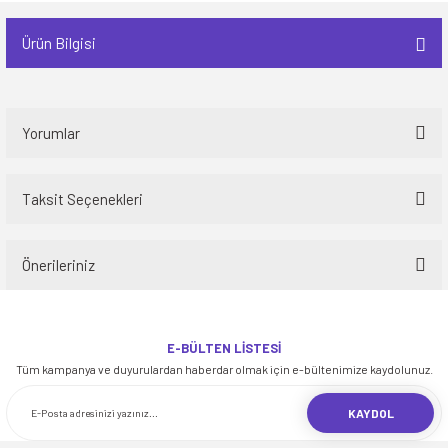
Ürün Bilgisi
Yorumlar
Taksit Seçenekleri
Bu ürüne ilk yorumu siz yapın!
Önerileriniz
Yorum Yaz
Bu ürünün fiyat bilgisi, resim, ürün açıklamalarında ve diğer konularda
yetersiz gördüğünüz noktaları öneri formunu kullanarak tarafımıza
E-BÜLTEN LİSTESİ
iletebilirsiniz.
Tüm kampanya ve duyurulardan haberdar olmak için e-bültenimize kaydolunuz.
Görüş ve önerileriniz için teşekkür ederiz.
KAYDOL
Ürün resmi kalitesiz, bozuk veya görüntülenemiyor.