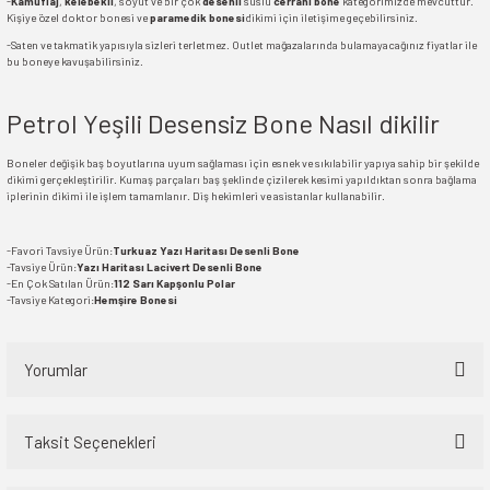
-
Kamuflaj
,
kelebekli
, soyut ve bir çok
desenli
süslü
cerrahi bone
kategorimizde mevcuttur.
Kişiye özel doktor bonesi ve
paramedik bonesi
dikimi için iletişime geçebilirsiniz.
-Saten ve takmatik yapısıyla sizleri terletmez. Outlet mağazalarında bulamayacağınız fiyatlar ile
bu boneye kavuşabilirsiniz.
Petrol Yeşili Desensiz Bone Nasıl dikilir
Boneler değişik baş boyutlarına uyum sağlaması için esnek ve sıkılabilir yapıya sahip bir şekilde
dikimi gerçekleştirilir. Kumaş parçaları baş şeklinde çizilerek kesimi yapıldıktan sonra bağlama
iplerinin dikimi ile işlem tamamlanır. Diş hekimleri ve asistanlar kullanabilir.
-Favori Tavsiye Ürün:
Turkuaz Yazı Haritası Desenli Bone
-Tavsiye Ürün:
Yazı Haritası Lacivert Desenli Bone
-En Çok Satılan Ürün:
112 Sarı Kapşonlu Polar
-Tavsiye Kategori:
Hemşire Bonesi
Yorumlar
Taksit Seçenekleri
Bu ürüne ilk yorumu siz yapın!