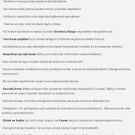
- Terikoton Kumaş kullanılarak üretilir(A Kalite)
- Alın kısmındaki pamuk sayesinde ter oluşması engellenir.
- Kullanımı ense kısmında bağcıkla bağlanarak gerçekleşir.
- Yıkama sonrası renk ve desen kaybı olmaz.
-112 kokart bandana ve baskılı boneler
Ücretsiz Kargo
seçenekleri ile sayfamızda.
-Y
eni bone çeşitleri
için alttaki kategori linkinden sayfamıza bakabilirsiniz.
-Ameliyathane bonesi tek kullanımlık olarak ifade edilen boneler bu bonelerden farklıdır.
-
Amerikan cerrahi bone
daha çok doktorlar tarafından kullanılmaktadır.
-Aynı zamanda aşçı bonesi olarak da kullanımı mümkündür
-Favori aramalar ile Atatürk imzalı ameliyat bonesi çok tercih edilenlerdendir.(Kategorimizde
mevcuttur).
-Bu boneler başörtü altı ve şal bone olarak kullanılamaz.
-
Cerrahi bone
erkek ve bayan tüm çalışanlar tarafından kullanabilir (unisex). Rakip firmalar
arasında en uygun fiyatları karşılaştırıp bulabilirsiniz.
-Kaliteli kumaşı ile dokunulduğunda hissedilen yapısıyla memnun kalacaksınız.
-İnstagram, n11, gittigidiyor gibi sayfalarda ürünlerimiz bulunmamaktadır. Tek satış adresi web
sitemiz ve adresimizdir.
-
Erkek ve kadın
üst üniforma ile aynı renk
bone
seçimi ile kombini tamamlayabilirsiniz.
-Hemşire bonesi tesettür ve normal olmak üzere 2 çeşit üretilmektedir.