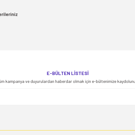
rileriniz
yetersiz gördüğünüz noktaları öneri formunu kullanarak tarafımıza iletebilirsiniz
E-BÜLTEN LİSTESİ
Bu ürüne ilk yorumu siz yapın!
üm kampanya ve duyurulardan haberdar olmak için e-bültenimize kaydolunu
Yorum Yaz