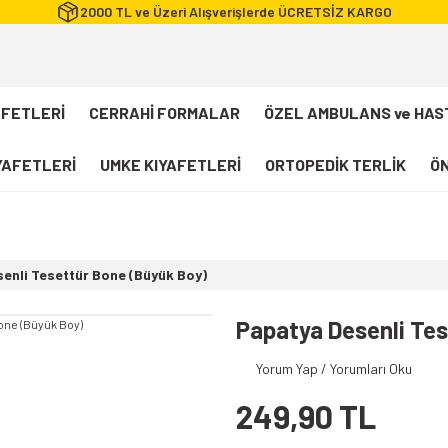
2000 TL ve Üzeri Alışverişlerde ÜCRETSİZ KARGO
AFETLERİ
CERRAHİ FORMALAR
ÖZEL AMBULANS ve HAS
IYAFETLERİ
UMKE KIYAFETLERİ
ORTOPEDİK TERLİK
ÖN
FLEXCOOL Likralı Takım Scrubs
Desenli Forma
enli Tesettür Bone (Büyük Boy)
112 Acil Sağlık T-shirt
Paramedik T-shirt
Papatya Desenli Tes
112 Acil Sağlık Pantolon
Yorum Yap / Yorumları Oku
Paramedik Pantolon
249,90 TL
112 Paramedik Yelek
Beyaz Önlük