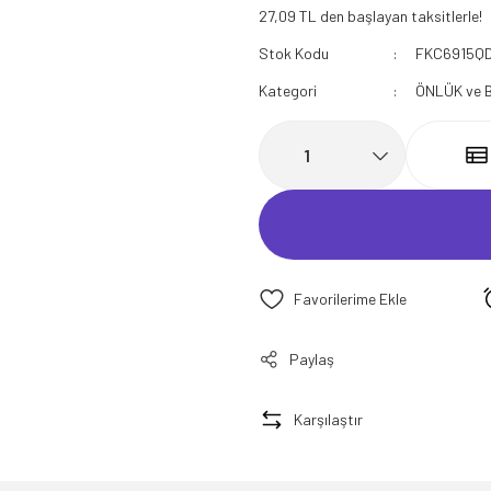
27,09 TL den başlayan taksitlerle!
112 Acil Sağlık Polar
Stok Kodu
FKC6915Q
Paramedik Swit
Kategori
ÖNLÜK ve 
Paylaş
Karşılaştır