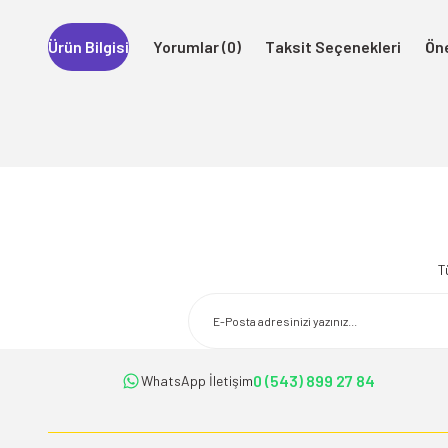
Ürün Bilgisi
Yorumlar (0)
Taksit Seçenekleri
Öne
Bu ürünün fiyat bilgisi, resim, ürün açıklamalarında ve diğer konularda 
Görüş ve önerileriniz için teşekkür ederiz.
T
Ürün resmi kalitesiz, bozuk veya görüntülenemiyor.
Ürün açıklamasında eksik bilgiler bulunuyor.
Ürün bilgilerinde hatalar bulunuyor.
Ürün fiyatı diğer sitelerden daha pahalı.
0 (543) 899 27 84
WhatsApp İletişim
Bu ürüne benzer farklı alternatifler olmalı.