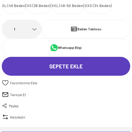
XL (46 Beden)
XS (36 Beden)
XXL (48-50 Beden)
XXS (34 Beden)
İ
HİRT
ı Takımlar
LAR
HİRTLER
İ
İ
HİRT
ı Takımlar
LAR
HİRTLER
İ
E
astikli Paça) ve Fermuarlı Likralı Takım
E
astikli Paça) ve Fermuarlı Likralı Takım
Beden Tablosu
OKART ÇEŞİTLERİ
OKART ÇEŞİTLERİ
Whatsapp Bilgi
I
r
I
r
SEPETE EKLE
Tavsiye Et
Paylaş
Karşılaştır