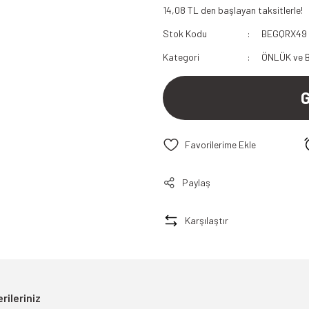
14,08 TL den başlayan taksitlerle!
112 Acil Sağlık Polar
Stok Kodu
BEGQRX49
Paramedik Swit
Kategori
ÖNLÜK ve 
Paylaş
Karşılaştır
rileriniz