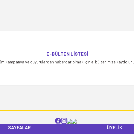
yetersiz gördüğünüz noktaları öneri formunu kullanarak tarafımıza iletebilirsiniz
E-BÜLTEN LİSTESİ
Bu ürüne ilk yorumu siz yapın!
üm kampanya ve duyurulardan haberdar olmak için e-bültenimize kaydolunu
Yorum Yaz
SAYFALAR
ÜYELİK