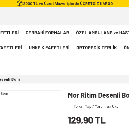
2000 TL ve Üzeri Alışverişlerde ÜCRETSİZ KARGO
AFETLERİ
CERRAHİ FORMALAR
ÖZEL AMBULANS ve HAS
IYAFETLERİ
UMKE KIYAFETLERİ
ORTOPEDİK TERLİK
ÖN
FLEXCOOL Likralı Takım Scrubs
Desenli Forma
esenli Bonr
112 Acil Sağlık T-shirt
Paramedik T-shirt
Mor Ritim Desenli B
112 Acil Sağlık Pantolon
Yorum Yap / Yorumları Oku
Paramedik Pantolon
129,90 TL
112 Paramedik Yelek
Beyaz Önlük