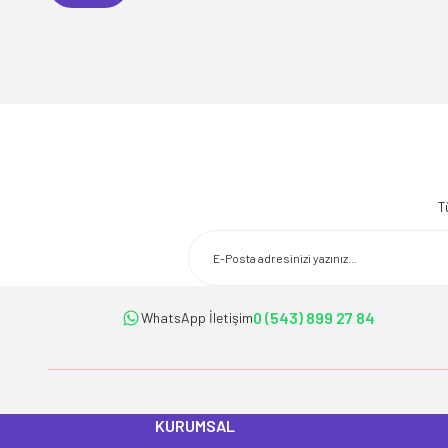
Bu ürünün fiyat bilgisi, resim, ürün açıklamalarında ve diğer konularda 
Görüş ve önerileriniz için teşekkür ederiz.
T
Ürün resmi kalitesiz, bozuk veya görüntülenemiyor.
Ürün açıklamasında eksik bilgiler bulunuyor.
Ürün bilgilerinde hatalar bulunuyor.
Ürün fiyatı diğer sitelerden daha pahalı.
0 (543) 899 27 84
WhatsApp İletişim
Bu ürüne benzer farklı alternatifler olmalı.
KURUMSAL