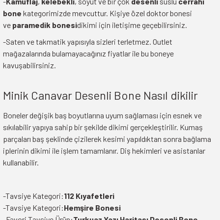
-
Kamuflaj
,
kelebekli
, soyut ve bir çok
desenli
süslü
cerrahi
bone
kategorimizde mevcuttur. Kişiye özel doktor bonesi
ve
paramedik bonesi
dikimi için iletişime geçebilirsiniz.
-Saten ve takmatik yapısıyla sizleri terletmez. Outlet
mağazalarında bulamayacağınız fiyatlar ile bu boneye
kavuşabilirsiniz.
Minik Canavar Desenli Bone Nasıl dikilir
Boneler değişik baş boyutlarına uyum sağlaması için esnek ve
sıkılabilir yapıya sahip bir şekilde dikimi gerçekleştirilir. Kumaş
parçaları baş şeklinde çizilerek kesimi yapıldıktan sonra bağlama
iplerinin dikimi ile işlem tamamlanır. Diş hekimleri ve asistanlar
kullanabilir.
-Tavsiye Kategori:
112 Kıyafetleri
-Tavsiye Kategori:
Hemşire Bonesi
-Favori Tavsiye Ürün:
Turkuaz Yazı Haritası Desenli Bone