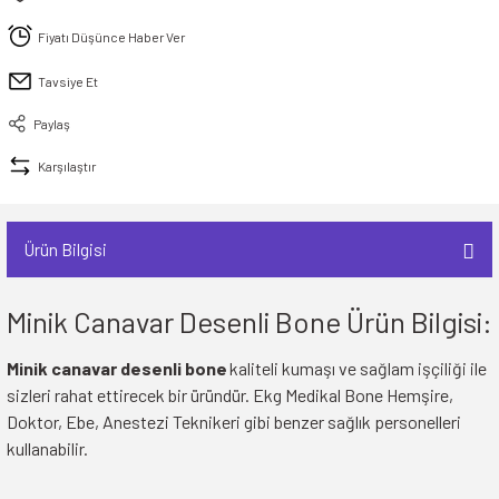
İ
HİRT
ı Takımlar
LAR
HİRTLER
İ
İ
HİRT
ı Takımlar
LAR
HİRTLER
İ
Fiyatı Düşünce Haber Ver
E
astikli Paça) ve Fermuarlı Likralı Takım
Tavsiye Et
E
astikli Paça) ve Fermuarlı Likralı Takım
Paylaş
OKART ÇEŞİTLERİ
OKART ÇEŞİTLERİ
Karşılaştır
I
r
I
r
Ürün Bilgisi
Minik Canavar Desenli Bone Ürün Bilgisi:
Minik canavar desenli bone
kaliteli kumaşı ve sağlam işçiliği ile
sizleri rahat ettirecek bir üründür. Ekg Medikal Bone Hemşire,
Doktor, Ebe, Anestezi Teknikeri gibi benzer sağlık personelleri
kullanabilir.