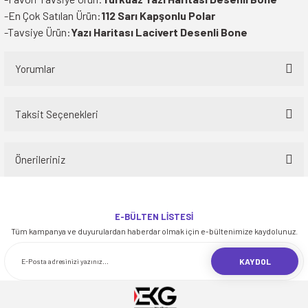
-En Çok Satılan Ürün:
112 Sarı Kapşonlu Polar
-Tavsiye Ürün:
Yazı Haritası Lacivert Desenli Bone
Yorumlar
Taksit Seçenekleri
Bu ürüne ilk yorumu siz yapın!
Önerileriniz
Yorum Yaz
Bu ürünün fiyat bilgisi, resim, ürün açıklamalarında ve diğer konularda
yetersiz gördüğünüz noktaları öneri formunu kullanarak tarafımıza
E-BÜLTEN LİSTESİ
iletebilirsiniz.
Tüm kampanya ve duyurulardan haberdar olmak için e-bültenimize kaydolunuz.
Görüş ve önerileriniz için teşekkür ederiz.
KAYDOL
Ürün resmi kalitesiz, bozuk veya görüntülenemiyor.
Ürün açıklamasında eksik bilgiler bulunuyor.