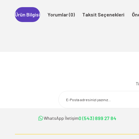
Ürün Bilgisi
Yorumlar (0)
Taksit Seçenekleri
Öne
Bu ürünün fiyat bilgisi, resim, ürün açıklamalarında ve diğer konularda 
Görüş ve önerileriniz için teşekkür ederiz.
T
Ürün resmi kalitesiz, bozuk veya görüntülenemiyor.
Ürün açıklamasında eksik bilgiler bulunuyor.
Ürün bilgilerinde hatalar bulunuyor.
Ürün fiyatı diğer sitelerden daha pahalı.
0 (543) 899 27 84
WhatsApp İletişim
Bu ürüne benzer farklı alternatifler olmalı.