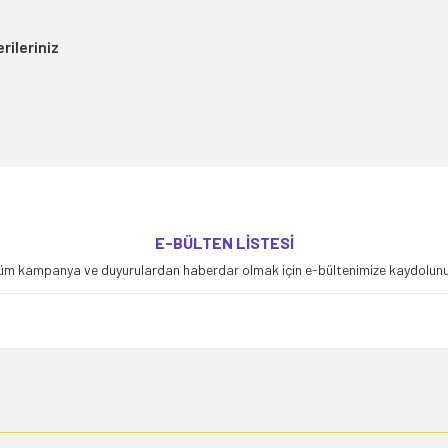
rileriniz
yetersiz gördüğünüz noktaları öneri formunu kullanarak tarafımıza iletebilirsiniz
E-BÜLTEN LİSTESİ
Bu ürüne ilk yorumu siz yapın!
üm kampanya ve duyurulardan haberdar olmak için e-bültenimize kaydolunu
Yorum Yaz