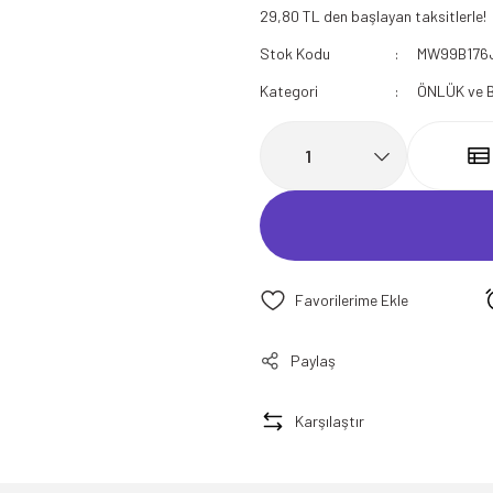
29,80 TL den başlayan taksitlerle!
112 Acil Sağlık Polar
Stok Kodu
MW99B176
Paramedik Swit
Kategori
ÖNLÜK ve 
Paylaş
Karşılaştır