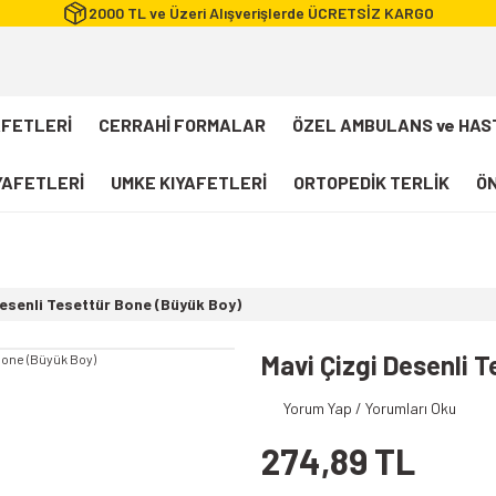
2000 TL ve Üzeri Alışverişlerde ÜCRETSİZ KARGO
AFETLERİ
CERRAHİ FORMALAR
ÖZEL AMBULANS ve HAS
IYAFETLERİ
UMKE KIYAFETLERİ
ORTOPEDİK TERLİK
ÖN
FLEXCOOL Likralı Takım Scrubs
Desenli Forma
Desenli Tesettür Bone (Büyük Boy)
112 Acil Sağlık T-shirt
Paramedik T-shirt
Mavi Çizgi Desenli 
112 Acil Sağlık Pantolon
Yorum Yap / Yorumları Oku
Paramedik Pantolon
274,89 TL
112 Paramedik Yelek
Beyaz Önlük