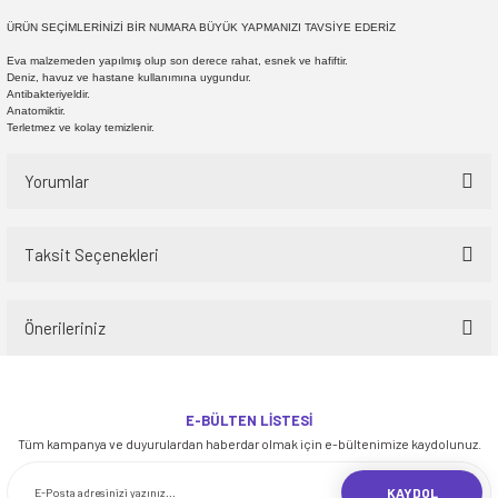
ÜRÜN SEÇİMLERİNİZİ BİR NUMARA BÜYÜK YAPMANIZI TAVSİYE EDERİZ
Eva malzemeden yapılmış olup son derece rahat, esnek ve hafiftir.
Deniz, havuz ve hastane kullanımına uygundur.
Antibakteriyeldir.
Anatomiktir.
Terletmez ve kolay temizlenir.
Yorumlar
Taksit Seçenekleri
Bu ürüne ilk yorumu siz yapın!
Önerileriniz
Yorum Yaz
Bu ürünün fiyat bilgisi, resim, ürün açıklamalarında ve diğer konularda
yetersiz gördüğünüz noktaları öneri formunu kullanarak tarafımıza
E-BÜLTEN LİSTESİ
iletebilirsiniz.
Tüm kampanya ve duyurulardan haberdar olmak için e-bültenimize kaydolunuz.
Görüş ve önerileriniz için teşekkür ederiz.
KAYDOL