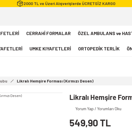
2000 TL ve Üzeri Alışverişlerde ÜCRETSİZ KARGO
AFETLERİ
CERRAHİ FORMALAR
ÖZEL AMBULANS ve HAS
IYAFETLERİ
UMKE KIYAFETLERİ
ORTOPEDİK TERLİK
ÖN
FLEXCOOL Likralı Takım Scrubs
Desenli Forma
rubu
Likralı Hemşire Forması (Kırmızı Desen)
112 Acil Sağlık T-shirt
Paramedik T-shirt
Likralı Hemşire For
112 Acil Sağlık Pantolon
Yorum Yap / Yorumları Oku
Paramedik Pantolon
549,90 TL
112 Paramedik Yelek
Beyaz Önlük