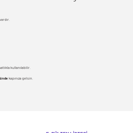
vardır.
lıkla kullanılabilir.
günde
kapınıza gelsin.
yetersiz gördüğünüz noktaları öneri formunu kullanarak tarafımıza iletebilirsiniz