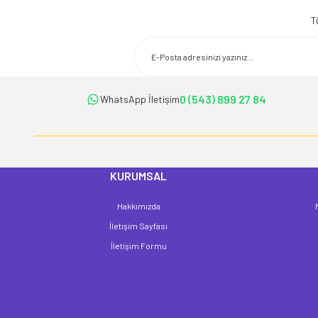
Görüş ve önerileriniz için teşekkür ederiz.
T
Ürün resmi kalitesiz, bozuk veya görüntülenemiyor.
Ürün açıklamasında eksik bilgiler bulunuyor.
Ürün bilgilerinde hatalar bulunuyor.
Ürün fiyatı diğer sitelerden daha pahalı.
0 (543) 899 27 84
WhatsApp İletişim
Bu ürüne benzer farklı alternatifler olmalı.
KURUMSAL
Hakkımızda
İletişim Sayfası
İletişim Formu