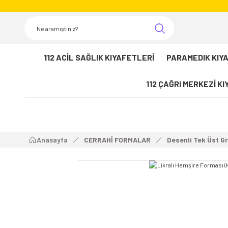
112 ACİL SAĞLIK KIYAFETLERİ
PARAMEDIK KIY
112 ÇAĞRI MERKEZİ K
Anasayfa
CERRAHİ FORMALAR
Desenli Tek Üst G