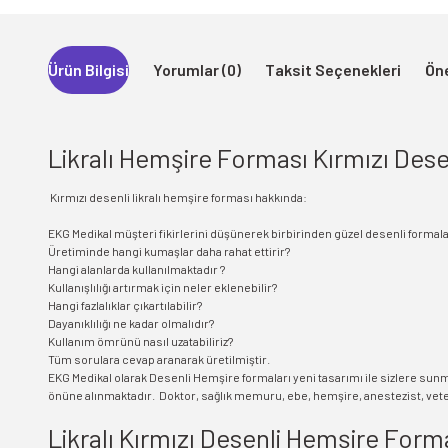
Ürün Bilgisi
Yorumlar (0)
Taksit Seçenekleri
Öne
Likralı Hemşire Forması Kırmızı Des
Kırmızı desenli likralı hemşire forması hakkında:
EKG Medikal müşteri fikirlerini düşünerek birbirinden güzel desenli formal
Üretiminde hangi kumaşlar daha rahat ettirir?
Hangi alanlarda kullanılmaktadır ?
Kullanışlılığı artırmak için neler eklenebilir?
Hangi fazlalıklar çıkartılabilir?
Dayanıklılığı ne kadar olmalıdır?
Kullanım ömrünü nasıl uzatabiliriz?
Tüm sorulara cevap aranarak üretilmiştir.
EKG Medikal olarak Desenli Hemşire formaları yeni tasarımı ile sizlere sun
önüne alınmaktadır. Doktor, sağlık memuru, ebe, hemşire, anestezist, veteri
Likralı Kırmızı Desenli Hemşire Form