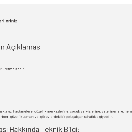
rileriniz
en Açıklaması
ar üretmektedir.
maktayız. Hastanelere, güzellik merkezlerine, çocuk servislerine, veterinerlere, he
ner, güzellik uzmanı vb. görevlerdeki birçok çalışan rahatlıkla giyebilir.
ası Hakkında Teknik Bilgi: