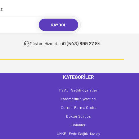
z.
KAYDOL
0 (543) 899 27 84
Müşteri Hizmetleri
KATEGORİLER
112 Acil Sağlık Kıyafetleri
Paramedik Kıyafetleri
Cerrahi Forma Grubu
Doktor Scrups
Önlükler
UMKE - Evde Sağlık- Kızılay