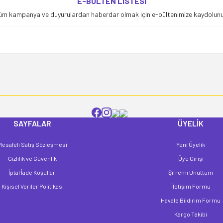
E-BÜLTEN LİSTESİ
Bu ürüne ilk yorumu siz yapın!
üm kampanya ve duyurulardan haberdar olmak için e-bültenimize kaydolunu
Yorum Yaz
SAYFALAR
ÜYELİK
Mesafeli Satış Sözleşmesi
Yeni Üyelik
Gönder
Gizlilik ve Güvenlik
Üye Girişi
İptal İade Koşullari
Şifremi Unuttum
Kişisel Veriler Politikası
İletişim Formu
Havale Bildirim Formu
Kargo Takibi