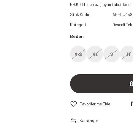
59,60 TL den başlayan taksitlerle!
112 Acil Sağlık Polar
Stok Kodu
AEHLU458
Paramedik Swit
Kategori
Desenli Tek
Beden
Xxs
Xs
S
M
Karşılaştır