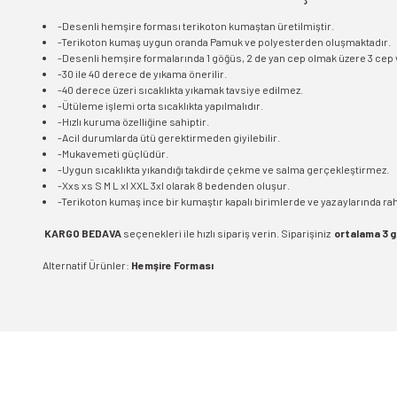
-Desenli hemşire forması terikoton kumaştan üretilmiştir.
-Terikoton kumaş uygun oranda Pamuk ve polyesterden oluşmaktadır.
-Desenli hemşire formalarında 1 göğüs, 2 de yan cep olmak üzere 3 cep 
-30 ile 40 derece de yıkama önerilir.
-40 derece üzeri sıcaklıkta yıkamak tavsiye edilmez.
-Ütüleme işlemi orta sıcaklıkta yapılmalıdır.
-Hızlı kuruma özelliğine sahiptir.
-Acil durumlarda ütü gerektirmeden giyilebilir.
-Mukavemeti güçlüdür.
-Uygun sıcaklıkta yıkandığı takdirde çekme ve salma gerçekleştirmez.
-Xxs xs S M L xl XXL 3xl olarak 8 bedenden oluşur.
-Terikoton kumaş ince bir kumaştır kapalı birimlerde ve yaz aylarında rahat
KARGO BEDAVA
seçenekleri ile hızlı sipariş verin. Siparişiniz
ortalama 3 
Alternatif Ürünler:
Hemşire Forması
Bu ürünün fiyat bilgisi, resim, ürün açıklamalarında ve diğer konularda 