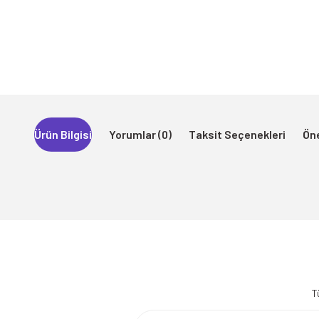
Ürün Bilgisi
Yorumlar (0)
Taksit Seçenekleri
Öne
Bu ürünün fiyat bilgisi, resim, ürün açıklamalarında ve diğer konularda 
Görüş ve önerileriniz için teşekkür ederiz.
T
Ürün resmi kalitesiz, bozuk veya görüntülenemiyor.