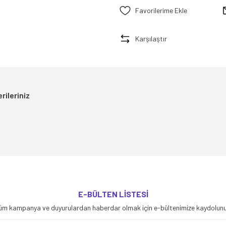
Karşılaştır
rileriniz
yetersiz gördüğünüz noktaları öneri formunu kullanarak tarafımıza iletebilirsiniz
E-BÜLTEN LİSTESİ
Bu ürüne ilk yorumu siz yapın!
üm kampanya ve duyurulardan haberdar olmak için e-bültenimize kaydolunu