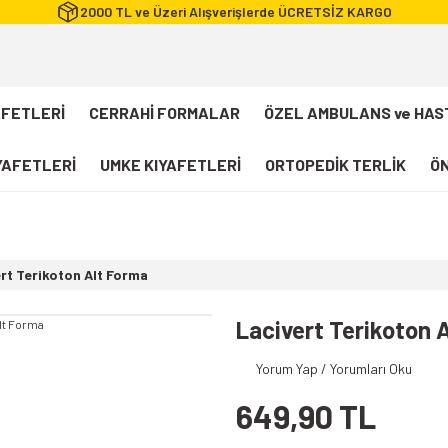
2000 TL ve Üzeri Alışverişlerde ÜCRETSİZ KARGO
AFETLERİ
CERRAHİ FORMALAR
ÖZEL AMBULANS ve HAS
IYAFETLERİ
UMKE KIYAFETLERİ
ORTOPEDİK TERLİK
ÖN
FLEXCOOL Likralı Takım Scrubs
Desenli Forma
rt Terikoton Alt Forma
112 Acil Sağlık T-shirt
Paramedik T-shirt
Lacivert Terikoton 
112 Acil Sağlık Pantolon
Yorum Yap / Yorumları Oku
Paramedik Pantolon
649,90 TL
112 Paramedik Yelek
Beyaz Önlük