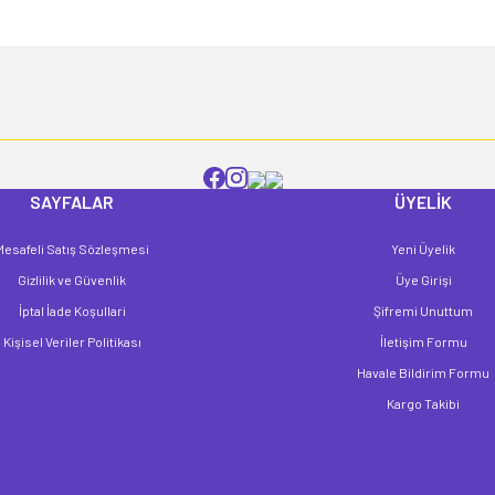
Yorum Yaz
SAYFALAR
ÜYELİK
Mesafeli Satış Sözleşmesi
Yeni Üyelik
Gönder
Gizlilik ve Güvenlik
Üye Girişi
İptal İade Koşullari
Şifremi Unuttum
Kişisel Veriler Politikası
İletişim Formu
Havale Bildirim Formu
Kargo Takibi