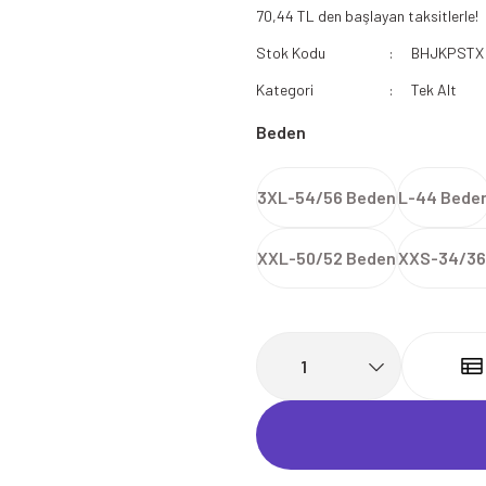
70,44 TL den başlayan taksitlerle!
112 Acil Sağlık Polar
Stok Kodu
BHJKPSTX
Paramedik Swit
Kategori
Tek Alt
Beden
3XL-54/56 Beden
L-44 Bede
XXL-50/52 Beden
XXS-34/36