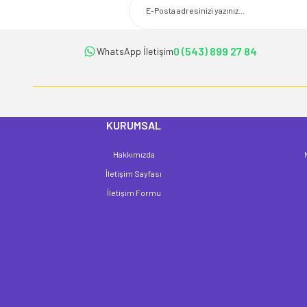
Ürün açıklamasında eksik bilgiler bulunuyor.
Ürün bilgilerinde hatalar bulunuyor.
Ürün fiyatı diğer sitelerden daha pahalı.
0 (543) 899 27 84
WhatsApp İletişim
Bu ürüne benzer farklı alternatifler olmalı.
KURUMSAL
Hakkımızda
İletişim Sayfası
İletişim Formu