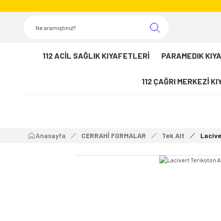
112 ACİL SAĞLIK KIYAFETLERİ
PARAMEDIK KIY
112 ÇAĞRI MERKEZİ K
Anasayfa
CERRAHİ FORMALAR
Tek Alt
Lacive