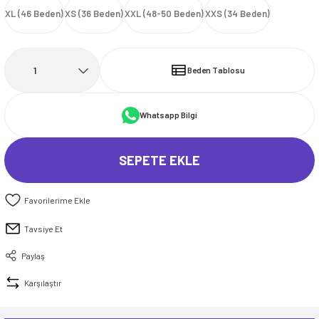
XL (46 Beden)
XS (36 Beden)
XXL (48-50 Beden)
XXS (34 Beden)
İ
HİRT
ı Takımlar
LAR
HİRTLER
İ
İ
HİRT
ı Takımlar
LAR
HİRTLER
İ
E
astikli Paça) ve Fermuarlı Likralı Takım
E
astikli Paça) ve Fermuarlı Likralı Takım
Beden Tablosu
OKART ÇEŞİTLERİ
OKART ÇEŞİTLERİ
Whatsapp Bilgi
I
r
I
r
SEPETE EKLE
Tavsiye Et
Paylaş
Karşılaştır