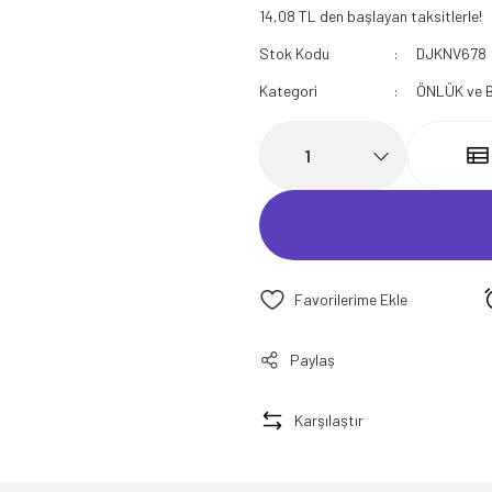
14,08 TL den başlayan taksitlerle!
112 Acil Sağlık Polar
Stok Kodu
DJKNV678
Paramedik Swit
Kategori
ÖNLÜK ve 
Paylaş
Karşılaştır