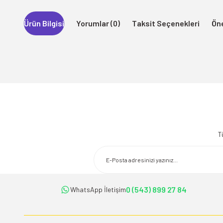
Ürün Bilgisi
Yorumlar (0)
Taksit Seçenekleri
Öne
Bu ürünün fiyat bilgisi, resim, ürün açıklamalarında ve diğer konularda 
Görüş ve önerileriniz için teşekkür ederiz.
T
Ürün resmi kalitesiz, bozuk veya görüntülenemiyor.
Ürün açıklamasında eksik bilgiler bulunuyor.
Ürün bilgilerinde hatalar bulunuyor.
Ürün fiyatı diğer sitelerden daha pahalı.
0 (543) 899 27 84
WhatsApp İletişim
Bu ürüne benzer farklı alternatifler olmalı.