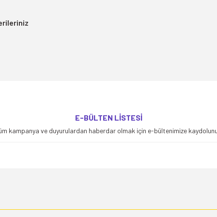
rileriniz
yetersiz gördüğünüz noktaları öneri formunu kullanarak tarafımıza iletebilirsiniz
E-BÜLTEN LİSTESİ
Bu ürüne ilk yorumu siz yapın!
üm kampanya ve duyurulardan haberdar olmak için e-bültenimize kaydolunu
Yorum Yaz