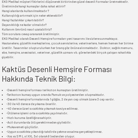
EKG Medikal müşteri fikirlerini düşünerek birbirinden güzel desenli formalar üretmektedir.
Üretiminde hangi kumaşlar daha rahat ettirir?
Hangi alanlarda kullanılmaktadır ?
Kullanışlılığı artırmak için neler eklenebilir?
Hangi fazlalıklar çıkartılabilir?
Dayanıklılığı ne kadar olmalıdır?
Kullanım ömrünü nasıl uzatabiliriz?
Tüm sorulara cevap aranarak üretilmiştir.
EKG Medikal olarak Desenli Hemşire formaları yeni tasarımı ile sizlere sunmaktayız.
Hastanelere, güzellik merkezlerine, çocuk servislerine, veterinerlere, hemen hemen her birime
üretilir. Tasarımlar oluşturulurken her branş göz önüne alınmaktadır. Doktor, sağlık memuru,
ebe, hemşire, anestezist, veteriner, güzellik uzmanı vb. görevlerdeki birçok çalışan rahatlıkla
giyebilir.
Kaktüs Desenli Hemşire Forması
Hakkında Teknik Bilgi:
-Desenli hemşire forması terikoton kumaştan üretilmiştir.
-Terikoton kumaş uygun oranda Pamuk ve polyesterden oluşmaktadır.
-Desenli hemşire formalarında 1 göğüs, 2 de yan cep olmak üzere 3 cep vardır.
-30 ile 40 derece de yıkama önerilir.
-40 derece üzeri sıcaklıkta yıkamak tavsiye edilmez.
-Ütüleme işlemi orta sıcaklıkta yapılmalıdır.
-Hızlı kuruma özelliğine sahiptir.
-Acil durumlarda ütü gerektirmeden giyilebilir.
-Mukavemeti güçlüdür.
-Uygun sıcaklıkta yıkandığı takdirde çekme ve salma gerçekleştirmez.
-Xxs xs S M L xl XXL 3xl olarak 8 bedenden oluşur.