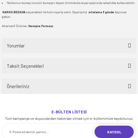
-Terikoton kumaş ince bir kumaştır kapalı birimlerde ve yaz aylarında rahatlıkla kullanılabilir.
KARGO BEDAVA
seçenekleri ile hızlı sipariş verin. Siparişiniz
ortalama 3 günde
kapınıza
gelsin.
Alternatif Ürünler:
Hemşire Forması
Yorumlar
Taksit Seçenekleri
Bu ürüne ilk yorumu siz yapın!
Önerileriniz
Yorum Yaz
Bu ürünün fiyat bilgisi, resim, ürün açıklamalarında ve diğer konularda
yetersiz gördüğünüz noktaları öneri formunu kullanarak tarafımıza
E-BÜLTEN LİSTESİ
iletebilirsiniz.
Tüm kampanya ve duyurulardan haberdar olmak için e-bültenimize kaydolunuz.
Görüş ve önerileriniz için teşekkür ederiz.
KAYDOL
Ürün resmi kalitesiz, bozuk veya görüntülenemiyor.