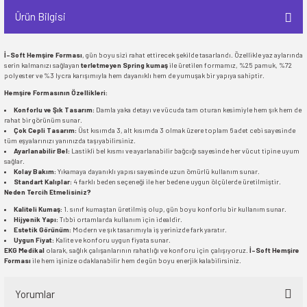
Ürün Bilgisi
İ-Soft Hemşire Forması
, gün boyu sizi rahat ettirecek şekilde tasarlandı. Özellikle yaz aylarında
serin kalmanızı sağlayan
terletmeyen Spring kumaş
ile üretilen formamız, %25 pamuk, %72
polyester ve %3 lycra karışımıyla hem dayanıklı hem de yumuşak bir yapıya sahiptir.
Hemşire Formasının Özellikleri:
Konforlu ve Şık Tasarım:
Damla yaka detayı ve vücuda tam oturan kesimiyle hem şık hem de
rahat bir görünüm sunar.
Çok Cepli Tasarım:
Üst kısımda 3, alt kısımda 3 olmak üzere toplam 6 adet cebi sayesinde
tüm eşyalarınızı yanınızda taşıyabilirsiniz.
Ayarlanabilir Bel:
Lastikli bel kısmı ve ayarlanabilir bağcığı sayesinde her vücut tipine uyum
sağlar.
Kolay Bakım:
Yıkamaya dayanıklı yapısı sayesinde uzun ömürlü kullanım sunar.
Standart Kalıplar:
4 farklı beden seçeneği ile her bedene uygun ölçülerde üretilmiştir.
Neden Tercih Etmelisiniz?
Kaliteli Kumaş:
1. sınıf kumaştan üretilmiş olup, gün boyu konforlu bir kullanım sunar.
Hijyenik Yapı:
Tıbbi ortamlarda kullanım için idealdir.
Estetik Görünüm:
Modern ve şık tasarımıyla iş yerinizde fark yaratır.
Uygun Fiyat:
Kalite ve konforu uygun fiyata sunar.
EKG Medikal
olarak, sağlık çalışanlarının rahatlığı ve konforu için çalışıyoruz.
İ-Soft Hemşire
Forması
ile hem işinize odaklanabilir hem de gün boyu enerjik kalabilirsiniz.
Yorumlar