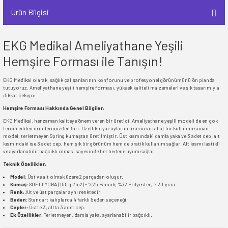
Ürün Bilgisi
EKG Medikal Ameliyathane Yeşili
Hemşire Forması ile Tanışın!
EKG Medikal olarak, sağlık çalışanlarının konforunu ve profesyonel görünümünü ön planda
tutuyoruz. Ameliyathane yeşili hemşire forması, yüksek kaliteli malzemeleri ve şık tasarımıyla
dikkat çekiyor.
Hemşire Forması Hakkında Genel Bilgiler:
EKG Medikal, her zaman kaliteye önem veren bir üretici. Ameliyathane yeşili modeli de en çok
tercih edilen ürünlerimizden biri. Özellikle yaz aylarında serin ve rahat bir kullanım sunan
model, terletmeyen Spring kumaştan üretilmiştir. Üst kısmındaki damla yaka ve 3 adet cep, alt
kısmındaki ise 3 adet cep, hem şık bir görünüm hem de pratik kullanım sağlar. Alt kısmı lastikli
ve ayarlanabilir bağcıklı olması sayesinde her bedene uyum sağlar.
Teknik Özellikler:
Model:
Üst ve alt olmak üzere 2 parçadan oluşur.
Kumaş:
SOFT LYCRA (155 gr/m2) - %25 Pamuk, %72 Polyester, %3 Lycra
Renk:
Alt ve üst parçalar aynı renktedir.
Beden:
Standart kalıplarda 4 farklı beden seçeneği.
Cepler:
Üstte 3, altta 3 adet cep.
Ek Özellikler:
Terletmeyen, damla yaka, ayarlanabilir bağcıklı.