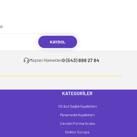
.
z.
KAYDOL
0 (543) 899 27 84
Müşteri Hizmetleri
KATEGORİLER
112 Acil Sağlık Kıyafetleri
Paramedik Kıyafetleri
Cerrahi Forma Grubu
Doktor Scrups