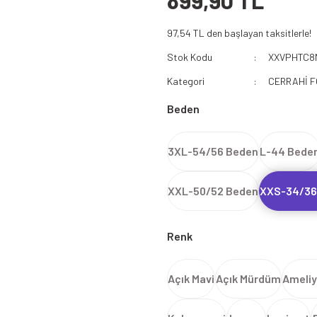
899,90 TL
112 Acil Sağlık Polar
97,54 TL den başlayan taksitlerle!
Paramedik Swit
Stok Kodu
XXVPHTC8
Kategori
CERRAHİ 
Beden
3XL-54/56 Beden
L-44 Bede
XXL-50/52 Beden
XXS-34/36
Renk
Açık Mavi
Açık Mürdüm
Ameliy