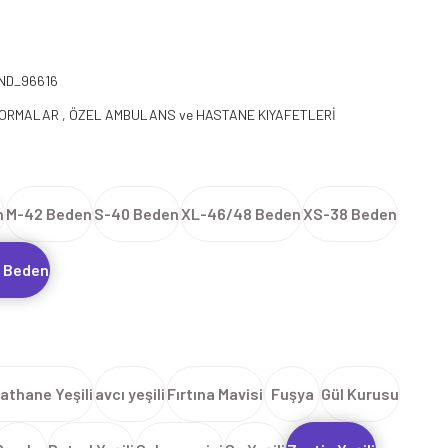
ND_96616
FORMALAR
,
ÖZEL AMBULANS ve HASTANE KIYAFETLERİ
n
M-42 Beden
S-40 Beden
XL-46/48 Beden
XS-38 Beden
 Beden
athane Yeşili
avcı yeşili
Fırtına Mavisi
Fuşya
Gül Kurusu