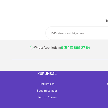
Bu ürünün fiyat bilgisi, resim, ürün açıklamalarında ve diğer konularda 
Görüş ve önerileriniz için teşekkür ederiz.
T
Ürün resmi kalitesiz, bozuk veya görüntülenemiyor.
Ürün açıklamasında eksik bilgiler bulunuyor.
Ürün bilgilerinde hatalar bulunuyor.
Ürün fiyatı diğer sitelerden daha pahalı.
0 (543) 899 27 84
WhatsApp İletişim
Bu ürüne benzer farklı alternatifler olmalı.
KURUMSAL
Hakkımızda
İletişim Sayfası
İletişim Formu