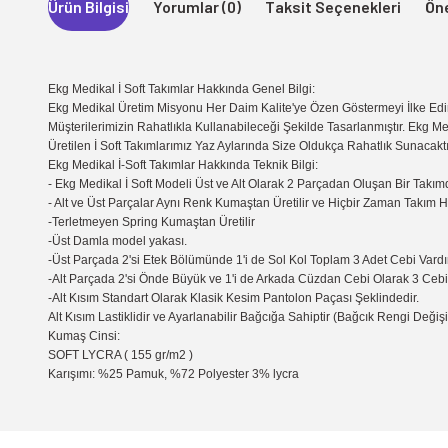
Ürün Bilgisi
Yorumlar (0)
Taksit Seçenekleri
Öne
Ekg Medikal İ Soft Takımlar Hakkında Genel Bilgi:
Ekg Medikal Üretim Misyonu Her Daim Kalite'ye Özen Göstermeyi İlke Edin
Müşterilerimizin Rahatlıkla Kullanabileceği Şekilde Tasarlanmıştır. Ekg Me
Üretilen İ Soft Takımlarımız Yaz Aylarında Size Oldukça Rahatlık Sunacaktı
Ekg Medikal İ-Soft Takımlar Hakkında Teknik Bilgi:
- Ekg Medikal İ Soft Modeli Üst ve Alt Olarak 2 Parçadan Oluşan Bir Takımd
- Alt ve Üst Parçalar Aynı Renk Kumaştan Üretilir ve Hiçbir Zaman Takım 
-Terletmeyen Spring Kumaştan Üretilir
-Üst Damla model yakası.
-Üst Parçada 2'si Etek Bölümünde 1'i de Sol Kol Toplam 3 Adet Cebi Vardır
-Alt Parçada 2'si Önde Büyük ve 1'i de Arkada Cüzdan Cebi Olarak 3 Cebi 
-Alt Kısım Standart Olarak Klasik Kesim Pantolon Paçası Şeklindedir.
Alt Kısım Lastiklidir ve Ayarlanabilir Bağcığa Sahiptir (Bağcık Rengi Değişik
Kumaş Cinsi:
SOFT LYCRA ( 155 gr/m2 )
Karışımı: %25 Pamuk, %72 Polyester 3% lycra