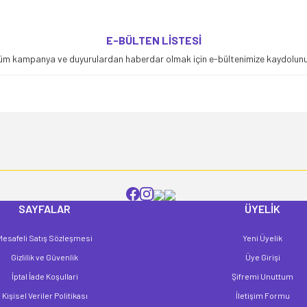
yetersiz gördüğünüz noktaları öneri formunu kullanarak tarafımıza iletebilirsiniz
E-BÜLTEN LİSTESİ
Bu ürüne ilk yorumu siz yapın!
üm kampanya ve duyurulardan haberdar olmak için e-bültenimize kaydolunu
Yorum Yaz
SAYFALAR
ÜYELİK
Mesafeli Satış Sözleşmesi
Yeni Üyelik
Gönder
Gizlilik ve Güvenlik
Üye Girişi
İptal İade Koşullari
Şifremi Unuttum
Kişisel Veriler Politikası
İletişim Formu