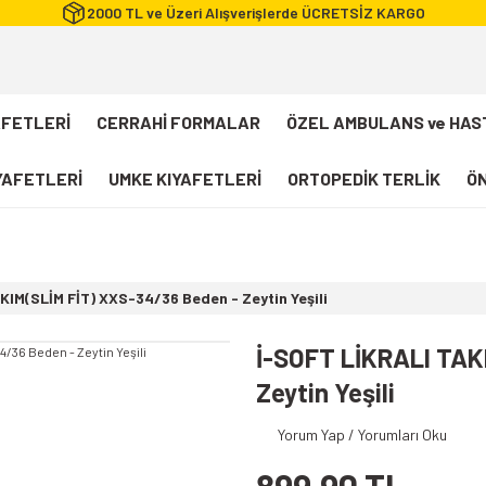
2000 TL ve Üzeri Alışverişlerde ÜCRETSİZ KARGO
AFETLERİ
CERRAHİ FORMALAR
ÖZEL AMBULANS ve HAS
IYAFETLERİ
UMKE KIYAFETLERİ
ORTOPEDİK TERLİK
ÖN
FLEXCOOL Likralı Takım Scrubs
Desenli Forma
KIM(SLİM FİT) XXS-34/36 Beden - Zeytin Yeşili
112 Acil Sağlık T-shirt
Paramedik T-shirt
İ-SOFT LİKRALI TAK
112 Acil Sağlık Pantolon
Zeytin Yeşili
Paramedik Pantolon
Yorum Yap / Yorumları Oku
112 Paramedik Yelek
Beyaz Önlük