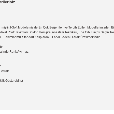
rileriniz
miştir, İ-Soft Modolemiz de En Çok Beğenilen ve Tercih Edilen Modellerimizden B
dikal İ Soft Takımları Doktor, Hemşire, Anestezi Teknikeri, Ebe Gibi Birçok Sağlık 
r... Takımlarımız Standart Kalıplarda 8 Farklı Beden Olarak Üretilmektedir.
ır.
Halinde Renk Ayırmaz.
.
Vardır.
lik Gösterebilir.)