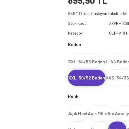
899,90 TL
112 Acil Sağlık Polar
97,54 TL den başlayan taksitlerle!
Paramedik Swit
Stok Kodu
XXVPHTC8
Kategori
CERRAHİ 
Beden
3XL-54/56 Beden
L-44 Bede
XXL-50/52 Beden
XXS-34/36
Renk
Açık Mavi
Açık Mürdüm
Ameliy