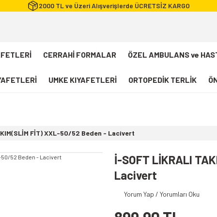
2000 TL ve Üzeri Alışverişlerde ÜCRETSİZ KARGO
AFETLERİ
CERRAHİ FORMALAR
ÖZEL AMBULANS ve HAS
IYAFETLERİ
UMKE KIYAFETLERİ
ORTOPEDİK TERLİK
ÖN
FLEXCOOL Likralı Takım Scrubs
Desenli Forma
KIM(SLİM FİT) XXL-50/52 Beden - Lacivert
112 Acil Sağlık T-shirt
Paramedik T-shirt
İ-SOFT LİKRALI TAK
112 Acil Sağlık Pantolon
Lacivert
Paramedik Pantolon
Yorum Yap / Yorumları Oku
112 Paramedik Yelek
Beyaz Önlük