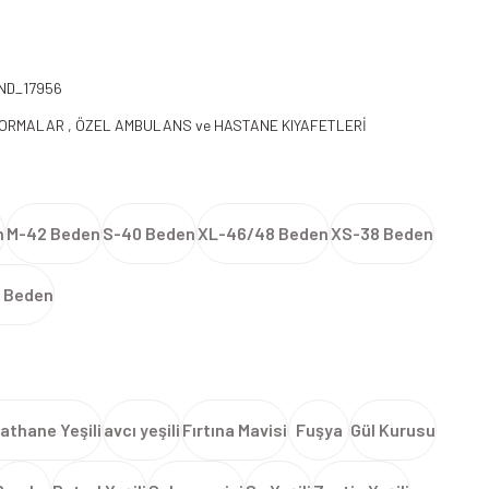
ND_17956
FORMALAR
,
ÖZEL AMBULANS ve HASTANE KIYAFETLERİ
n
M-42 Beden
S-40 Beden
XL-46/48 Beden
XS-38 Beden
 Beden
athane Yeşili
avcı yeşili
Fırtına Mavisi
Fuşya
Gül Kurusu