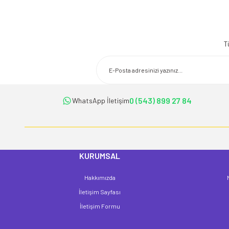
Bu ürünün fiyat bilgisi, resim, ürün açıklamalarında ve diğer konularda 
Görüş ve önerileriniz için teşekkür ederiz.
T
Ürün resmi kalitesiz, bozuk veya görüntülenemiyor.
Ürün açıklamasında eksik bilgiler bulunuyor.
Ürün bilgilerinde hatalar bulunuyor.
Ürün fiyatı diğer sitelerden daha pahalı.
0 (543) 899 27 84
WhatsApp İletişim
Bu ürüne benzer farklı alternatifler olmalı.
KURUMSAL
Hakkımızda
İletişim Sayfası
İletişim Formu