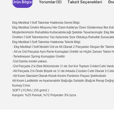
Ürün Bilgisi
Yorumlar (0)
Taksit Seçenekleri
Öne
Ekg Medikal İ Soft Takımlar Hakkında Genel Bilgi:
Ekg Medikal Üretim Misyonu Her Daim Kalite'ye Özen Göstermeyi İlke Edin
Müşterilerimizin Rahatlıkla Kullanabileceği Şekilde Tasarlanmıştır. Ekg Me
Üretilen İ Soft Takımlarımız Yaz Aylarında Size Oldukça Rahatlık Sunacaktı
Ekg Medikal İ-Soft Takımlar Hakkında Teknik Bilgi:
- Ekg Medikal İ Soft Modeli Üst ve Alt Olarak 2 Parçadan Oluşan Bir Takımd
- Alt ve Üst Parçalar Aynı Renk Kumaştan Üretilir ve Hiçbir Zaman Takım 
-Terletmeyen Spring Kumaştan Üretilir
-Üst Damla model yakası.
-Üst Parçada 2'si Etek Bölümünde 1'i de Sol Kol Toplam 3 Adet Cebi Vardır
-Alt Parçada 2'si Önde Büyük ve 1'i de Arkada Cüzdan Cebi Olarak 3 Cebi 
-Alt Kısım Standart Olarak Klasik Kesim Pantolon Paçası Şeklindedir.
Alt Kısım Lastiklidir ve Ayarlanabilir Bağcığa Sahiptir (Bağcık Rengi Değişik
Kumaş Cinsi:
SOFT LYCRA ( 155 gr/m2 )
Karışımı: %25 Pamuk, %72 Polyester 3% lycra