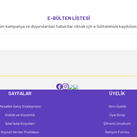
yetersiz gördüğünüz noktaları öneri formunu kullanarak tarafımıza iletebilirsiniz
E-BÜLTEN LİSTESİ
Bu ürüne ilk yorumu siz yapın!
üm kampanya ve duyurulardan haberdar olmak için e-bültenimize kaydolunu
Yorum Yaz
SAYFALAR
ÜYELİK
Mesafeli Satış Sözleşmesi
Yeni Üyelik
Gönder
Gizlilik ve Güvenlik
Üye Girişi
İptal İade Koşullari
Şifremi Unuttum
Kişisel Veriler Politikası
İletişim Formu