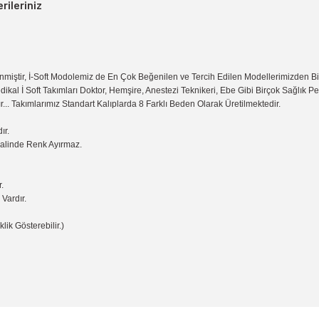
rileriniz
miştir, İ-Soft Modolemiz de En Çok Beğenilen ve Tercih Edilen Modellerimizden B
dikal İ Soft Takımları Doktor, Hemşire, Anestezi Teknikeri, Ebe Gibi Birçok Sağlık 
r... Takımlarımız Standart Kalıplarda 8 Farklı Beden Olarak Üretilmektedir.
ır.
Halinde Renk Ayırmaz.
.
Vardır.
lik Gösterebilir.)