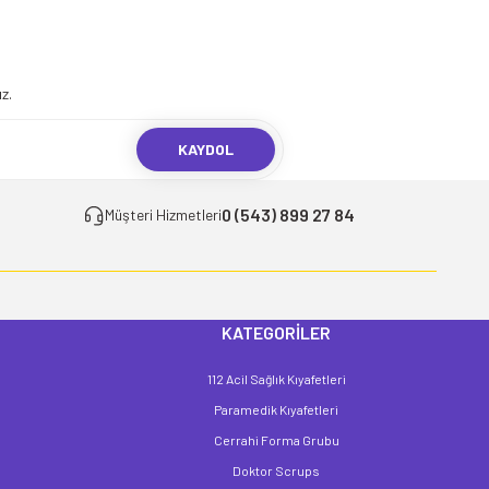
.
z.
KAYDOL
0 (543) 899 27 84
Müşteri Hizmetleri
KATEGORİLER
112 Acil Sağlık Kıyafetleri
Paramedik Kıyafetleri
Cerrahi Forma Grubu
Doktor Scrups