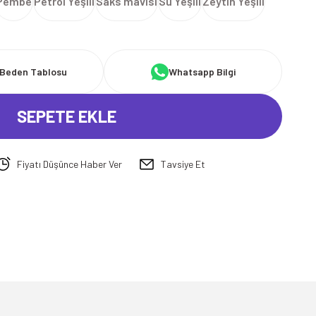
Pembe
Petrol Yeşili
Saks mavisi
Su Yeşili
Zeytin Yeşili
Beden Tablosu
Whatsapp Bilgi
SEPETE EKLE
Fiyatı Düşünce Haber Ver
Tavsiye Et