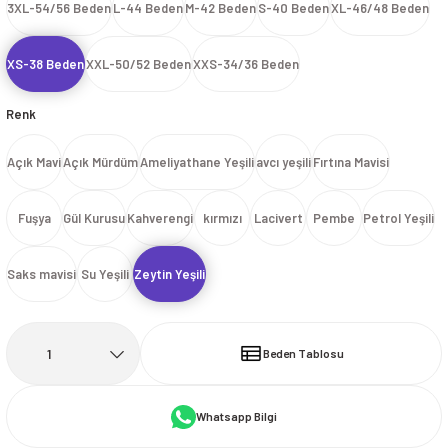
3XL-54/56 Beden
L-44 Beden
M-42 Beden
S-40 Beden
XL-46/48 Beden
İ
HİRT
ı Takımlar
LAR
HİRTLER
İ
İ
HİRT
ı Takımlar
LAR
HİRTLER
İ
XS-38 Beden
XXL-50/52 Beden
XXS-34/36 Beden
E
astikli Paça) ve Fermuarlı Likralı Takım
E
astikli Paça) ve Fermuarlı Likralı Takım
Renk
OKART ÇEŞİTLERİ
OKART ÇEŞİTLERİ
Açık Mavi
Açık Mürdüm
Ameliyathane Yeşili
avcı yeşili
Fırtına Mavisi
I
r
I
r
Fuşya
Gül Kurusu
Kahverengi
kırmızı
Lacivert
Pembe
Petrol Yeşili
Saks mavisi
Su Yeşili
Zeytin Yeşili
Beden Tablosu
Whatsapp Bilgi