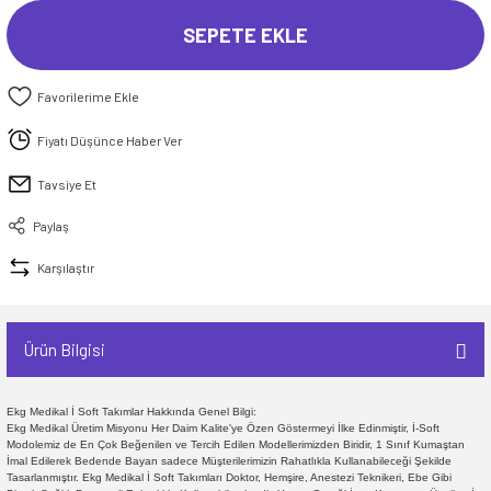
SEPETE EKLE
Fiyatı Düşünce Haber Ver
Tavsiye Et
Paylaş
Karşılaştır
Ürün Bilgisi
Ekg Medikal İ Soft Takımlar Hakkında Genel Bilgi:
Ekg Medikal Üretim Misyonu Her Daim Kalite'ye Özen Göstermeyi İlke Edinmiştir, İ-Soft
Modolemiz de En Çok Beğenilen ve Tercih Edilen Modellerimizden Biridir, 1 Sınıf Kumaştan
İmal Edilerek Bedende Bayan sadece Müşterilerimizin Rahatlıkla Kullanabileceği Şekilde
Tasarlanmıştır. Ekg Medikal İ Soft Takımları Doktor, Hemşire, Anestezi Teknikeri, Ebe Gibi