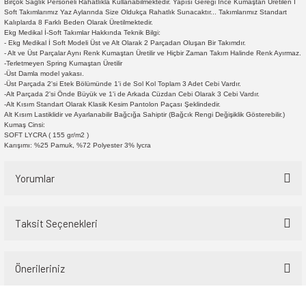
Birçok Sağlık Personeli Rahatlıkla Kullanabilmektedir. Yapısı Gereği İnce Kumaştan Üretilen İ
Soft Takımlarımız Yaz Aylarında Size Oldukça Rahatlık Sunacaktır... Takımlarımız Standart
Kalıplarda 8 Farklı Beden Olarak Üretilmektedir.
Ekg Medikal İ-Soft Takımlar Hakkında Teknik Bilgi:
- Ekg Medikal İ Soft Modeli Üst ve Alt Olarak 2 Parçadan Oluşan Bir Takımdır.
- Alt ve Üst Parçalar Aynı Renk Kumaştan Üretilir ve Hiçbir Zaman Takım Halinde Renk Ayırmaz.
-Terletmeyen Spring Kumaştan Üretilir
-Üst Damla model yakası.
-Üst Parçada 2'si Etek Bölümünde 1'i de Sol Kol Toplam 3 Adet Cebi Vardır.
-Alt Parçada 2'si Önde Büyük ve 1'i de Arkada Cüzdan Cebi Olarak 3 Cebi Vardır.
-Alt Kısım Standart Olarak Klasik Kesim Pantolon Paçası Şeklindedir.
Alt Kısım Lastiklidir ve Ayarlanabilir Bağcığa Sahiptir (Bağcık Rengi Değişiklik Gösterebilir.)
Kumaş Cinsi:
SOFT LYCRA ( 155 gr/m2 )
Karışımı: %25 Pamuk, %72 Polyester 3% lycra
Yorumlar
Taksit Seçenekleri
Bu ürüne ilk yorumu siz yapın!
Önerileriniz
Yorum Yaz