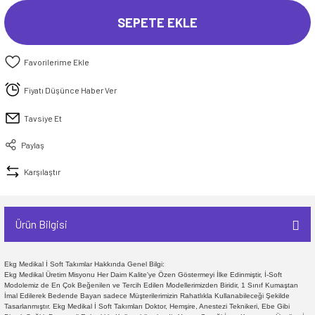
SEPETE EKLE
Fiyatı Düşünce Haber Ver
Tavsiye Et
Paylaş
Karşılaştır
Ürün Bilgisi
Ekg Medikal İ Soft Takımlar Hakkında Genel Bilgi:
Ekg Medikal Üretim Misyonu Her Daim Kalite'ye Özen Göstermeyi İlke Edinmiştir, İ-Soft
Modolemiz de En Çok Beğenilen ve Tercih Edilen Modellerimizden Biridir, 1 Sınıf Kumaştan
İmal Edilerek Bedende Bayan sadece Müşterilerimizin Rahatlıkla Kullanabileceği Şekilde
Tasarlanmıştır. Ekg Medikal İ Soft Takımları Doktor, Hemşire, Anestezi Teknikeri, Ebe Gibi