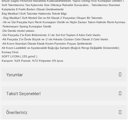
Birçok Sağlık Personeli Rahatlıkla Kullanabilmektedir. Yapısı Gereği İnce Kumaştan Üretilen İ
Soft Takımlarımız Yaz Aylarında Size Oldukça Rahatlık Sunacaktır... Takımlarımız Standart
Kalıplarda 8 Farklı Beden Olarak Üretilmektedir.
Ekg Medikal İ-Soft Takımlar Hakkında Teknik Bilgi:
- Ekg Medikal İ Soft Modeli Üst ve Alt Olarak 2 Parçadan Oluşan Bir Takımdır.
- Alt ve Üst Parçalar Aynı Renk Kumaştan Üretilir ve Hiçbir Zaman Takım Halinde Renk Ayırmaz.
-Terletmeyen Spring Kumaştan Üretilir
-Üst Damla model yakası.
-Üst Parçada 2'si Etek Bölümünde 1'i de Sol Kol Toplam 3 Adet Cebi Vardır.
-Alt Parçada 2'si Önde Büyük ve 1'i de Arkada Cüzdan Cebi Olarak 3 Cebi Vardır.
-Alt Kısım Standart Olarak Klasik Kesim Pantolon Paçası Şeklindedir.
Alt Kısım Lastiklidir ve Ayarlanabilir Bağcığa Sahiptir (Bağcık Rengi Değişiklik Gösterebilir.)
Kumaş Cinsi:
SOFT LYCRA ( 155 gr/m2 )
Karışımı: %25 Pamuk, %72 Polyester 3% lycra
Yorumlar
Taksit Seçenekleri
Bu ürüne ilk yorumu siz yapın!
Önerileriniz
Yorum Yaz