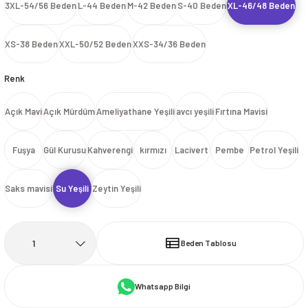
3XL-54/56 Beden
L-44 Beden
M-42 Beden
S-40 Beden
XL-46/48 Beden
İ
HİRT
ı Takımlar
LAR
HİRTLER
İ
İ
HİRT
ı Takımlar
LAR
HİRTLER
İ
XS-38 Beden
XXL-50/52 Beden
XXS-34/36 Beden
E
astikli Paça) ve Fermuarlı Likralı Takım
E
astikli Paça) ve Fermuarlı Likralı Takım
Renk
OKART ÇEŞİTLERİ
OKART ÇEŞİTLERİ
Açık Mavi
Açık Mürdüm
Ameliyathane Yeşili
avcı yeşili
Fırtına Mavisi
I
r
I
r
Fuşya
Gül Kurusu
Kahverengi
kırmızı
Lacivert
Pembe
Petrol Yeşili
Saks mavisi
Su Yeşili
Zeytin Yeşili
Beden Tablosu
Whatsapp Bilgi