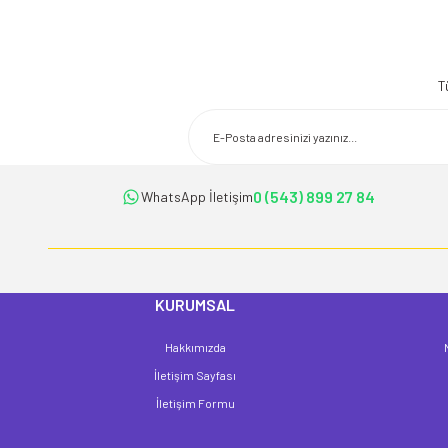
Bu ürünün fiyat bilgisi, resim, ürün açıklamalarında ve diğer konularda 
Görüş ve önerileriniz için teşekkür ederiz.
T
Ürün resmi kalitesiz, bozuk veya görüntülenemiyor.
Ürün açıklamasında eksik bilgiler bulunuyor.
Ürün bilgilerinde hatalar bulunuyor.
Ürün fiyatı diğer sitelerden daha pahalı.
0 (543) 899 27 84
WhatsApp İletişim
Bu ürüne benzer farklı alternatifler olmalı.
KURUMSAL
Hakkımızda
İletişim Sayfası
İletişim Formu