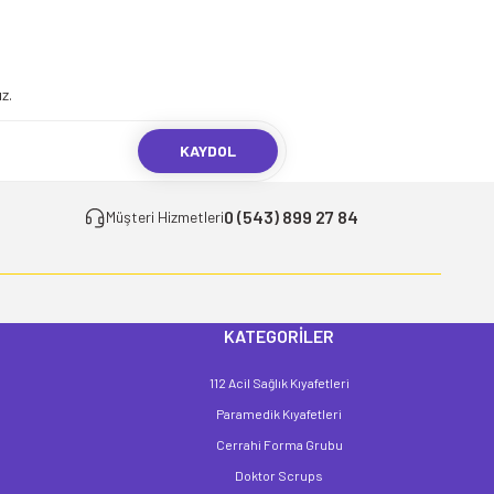
.
z.
KAYDOL
0 (543) 899 27 84
Müşteri Hizmetleri
KATEGORİLER
112 Acil Sağlık Kıyafetleri
Paramedik Kıyafetleri
Cerrahi Forma Grubu
Doktor Scrups