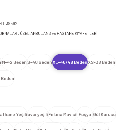
ND_38592
FORMALAR
,
ÖZEL AMBULANS ve HASTANE KIYAFETLERİ
n
M-42 Beden
S-40 Beden
XL-46/48 Beden
XS-38 Beden
 Beden
athane Yeşili
avcı yeşili
Fırtına Mavisi
Fuşya
Gül Kurusu