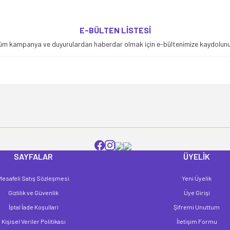
yetersiz gördüğünüz noktaları öneri formunu kullanarak tarafımıza iletebilirsiniz
E-BÜLTEN LİSTESİ
Bu ürüne ilk yorumu siz yapın!
üm kampanya ve duyurulardan haberdar olmak için e-bültenimize kaydolunu
Yorum Yaz
SAYFALAR
ÜYELİK
Mesafeli Satış Sözleşmesi
Yeni Üyelik
Gönder
Gizlilik ve Güvenlik
Üye Girişi
İptal İade Koşullari
Şifremi Unuttum
Kişisel Veriler Politikası
İletişim Formu