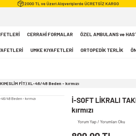
2000 TL ve Üzeri Alışverişlerde ÜCRETSİZ KARGO
AFETLERİ
CERRAHİ FORMALAR
ÖZEL AMBULANS ve HAS
IYAFETLERİ
UMKE KIYAFETLERİ
ORTOPEDİK TERLİK
ÖN
FLEXCOOL Likralı Takım Scrubs
Desenli Forma
KIM(SLİM FİT) XL-46/48 Beden - kırmızı
112 Acil Sağlık T-shirt
Paramedik T-shirt
İ-SOFT LİKRALI TAK
112 Acil Sağlık Pantolon
kırmızı
Paramedik Pantolon
Yorum Yap / Yorumları Oku
112 Paramedik Yelek
Beyaz Önlük