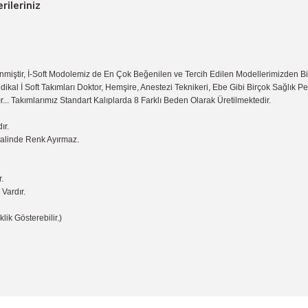
rileriniz
miştir, İ-Soft Modolemiz de En Çok Beğenilen ve Tercih Edilen Modellerimizden B
dikal İ Soft Takımları Doktor, Hemşire, Anestezi Teknikeri, Ebe Gibi Birçok Sağlık 
r... Takımlarımız Standart Kalıplarda 8 Farklı Beden Olarak Üretilmektedir.
ır.
Halinde Renk Ayırmaz.
.
Vardır.
lik Gösterebilir.)