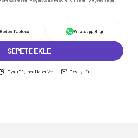
Pembe
Petrol Yeşili
Saks mavisi
Su Yeşili
Zeytin Yeşili
Beden Tablosu
Whatsapp Bilgi
SEPETE EKLE
Fiyatı Düşünce Haber Ver
Tavsiye Et