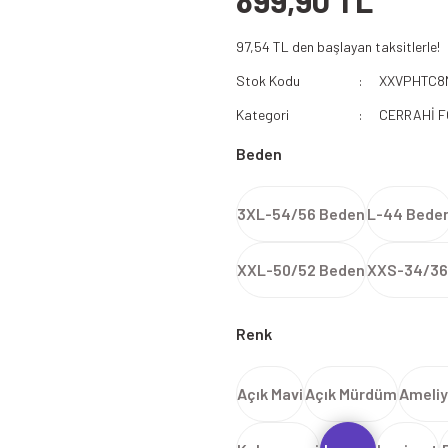
899,90 TL
112 Acil Sağlık Polar
97,54 TL den başlayan taksitlerle!
Paramedik Swit
Stok Kodu
XXVPHTC8
Kategori
CERRAHİ 
Beden
3XL-54/56 Beden
L-44 Bede
XXL-50/52 Beden
XXS-34/36
Renk
Açık Mavi
Açık Mürdüm
Ameliy