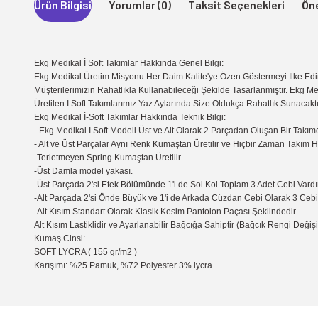
Ürün Bilgisi
Yorumlar (0)
Taksit Seçenekleri
Öne
Ekg Medikal İ Soft Takımlar Hakkında Genel Bilgi:
Ekg Medikal Üretim Misyonu Her Daim Kalite'ye Özen Göstermeyi İlke Edin
Müşterilerimizin Rahatlıkla Kullanabileceği Şekilde Tasarlanmıştır. Ekg Me
Üretilen İ Soft Takımlarımız Yaz Aylarında Size Oldukça Rahatlık Sunacaktı
Ekg Medikal İ-Soft Takımlar Hakkında Teknik Bilgi:
- Ekg Medikal İ Soft Modeli Üst ve Alt Olarak 2 Parçadan Oluşan Bir Takımd
- Alt ve Üst Parçalar Aynı Renk Kumaştan Üretilir ve Hiçbir Zaman Takım 
-Terletmeyen Spring Kumaştan Üretilir
-Üst Damla model yakası.
-Üst Parçada 2'si Etek Bölümünde 1'i de Sol Kol Toplam 3 Adet Cebi Vardır
-Alt Parçada 2'si Önde Büyük ve 1'i de Arkada Cüzdan Cebi Olarak 3 Cebi 
-Alt Kısım Standart Olarak Klasik Kesim Pantolon Paçası Şeklindedir.
Alt Kısım Lastiklidir ve Ayarlanabilir Bağcığa Sahiptir (Bağcık Rengi Değişik
Kumaş Cinsi:
SOFT LYCRA ( 155 gr/m2 )
Karışımı: %25 Pamuk, %72 Polyester 3% lycra