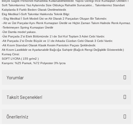
Birçok Sağlık Personeli Rahatlıkla Kullanabilmektedir. Yapısı Gereği İnce Kumaştan Üretilen İ
Soft Takımlarımız Yaz Aylarında Size Oldukça Rahatlık Sunacaktır... Takımlarımız Standart
Kalıplarda 8 Farklı Beden Olarak Üretilmektedir.
Ekg Medikal İ-Soft Takımlar Hakkında Teknik Bilgi:
- Ekg Medikal İ Soft Modeli Üst ve Alt Olarak 2 Parçadan Oluşan Bir Takımdır.
- Alt ve Üst Parçalar Aynı Renk Kumaştan Üretilir ve Hiçbir Zaman Takım Halinde Renk Ayırmaz.
-Terletmeyen Spring Kumaştan Üretilir
-Üst Damla model yakası.
-Üst Parçada 2'si Etek Bölümünde 1'i de Sol Kol Toplam 3 Adet Cebi Vardır.
-Alt Parçada 2'si Önde Büyük ve 1'i de Arkada Cüzdan Cebi Olarak 3 Cebi Vardır.
-Alt Kısım Standart Olarak Klasik Kesim Pantolon Paçası Şeklindedir.
Alt Kısım Lastiklidir ve Ayarlanabilir Bağcığa Sahiptir (Bağcık Rengi Değişiklik Gösterebilir.)
Kumaş Cinsi:
SOFT LYCRA ( 155 gr/m2 )
Karışımı: %25 Pamuk, %72 Polyester 3% lycra
Yorumlar
Taksit Seçenekleri
Bu ürüne ilk yorumu siz yapın!
Önerileriniz
Yorum Yaz