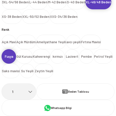
3XL-54/56 Beden
L-44 Beden
M-42 Beden
S-40 Beden
XL-46/48 Beden
İ
HİRT
ı Takımlar
LAR
HİRTLER
İ
İ
HİRT
ı Takımlar
LAR
HİRTLER
İ
XS-38 Beden
XXL-50/52 Beden
XXS-34/36 Beden
E
astikli Paça) ve Fermuarlı Likralı Takım
E
astikli Paça) ve Fermuarlı Likralı Takım
Renk
OKART ÇEŞİTLERİ
OKART ÇEŞİTLERİ
Açık Mavi
Açık Mürdüm
Ameliyathane Yeşili
avcı yeşili
Fırtına Mavisi
I
r
I
r
Fuşya
Gül Kurusu
Kahverengi
kırmızı
Lacivert
Pembe
Petrol Yeşili
Saks mavisi
Su Yeşili
Zeytin Yeşili
Beden Tablosu
Whatsapp Bilgi