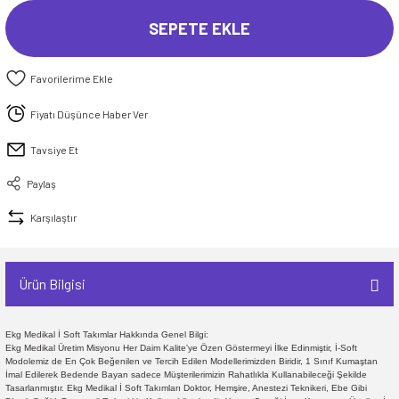
SEPETE EKLE
Fiyatı Düşünce Haber Ver
Tavsiye Et
Paylaş
Karşılaştır
Ürün Bilgisi
Ekg Medikal İ Soft Takımlar Hakkında Genel Bilgi:
Ekg Medikal Üretim Misyonu Her Daim Kalite'ye Özen Göstermeyi İlke Edinmiştir, İ-Soft
Modolemiz de En Çok Beğenilen ve Tercih Edilen Modellerimizden Biridir, 1 Sınıf Kumaştan
İmal Edilerek Bedende Bayan sadece Müşterilerimizin Rahatlıkla Kullanabileceği Şekilde
Tasarlanmıştır. Ekg Medikal İ Soft Takımları Doktor, Hemşire, Anestezi Teknikeri, Ebe Gibi