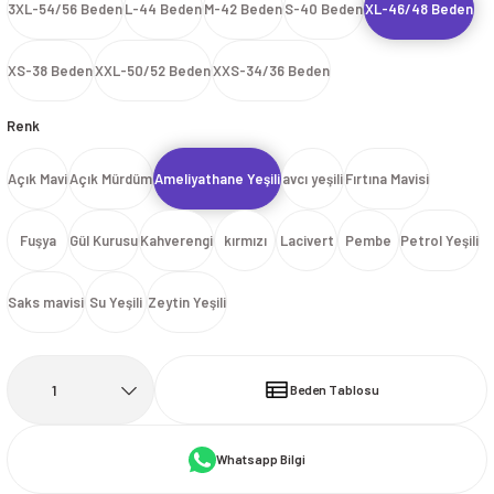
3XL-54/56 Beden
L-44 Beden
M-42 Beden
S-40 Beden
XL-46/48 Beden
İ
HİRT
ı Takımlar
LAR
HİRTLER
İ
İ
HİRT
ı Takımlar
LAR
HİRTLER
İ
XS-38 Beden
XXL-50/52 Beden
XXS-34/36 Beden
E
astikli Paça) ve Fermuarlı Likralı Takım
E
astikli Paça) ve Fermuarlı Likralı Takım
Renk
OKART ÇEŞİTLERİ
OKART ÇEŞİTLERİ
Açık Mavi
Açık Mürdüm
Ameliyathane Yeşili
avcı yeşili
Fırtına Mavisi
I
r
I
r
Fuşya
Gül Kurusu
Kahverengi
kırmızı
Lacivert
Pembe
Petrol Yeşili
Saks mavisi
Su Yeşili
Zeytin Yeşili
Beden Tablosu
Whatsapp Bilgi