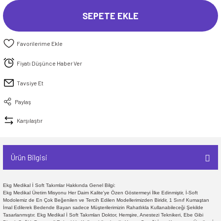
SEPETE EKLE
Fiyatı Düşünce Haber Ver
Tavsiye Et
Paylaş
Karşılaştır
Ürün Bilgisi
Ekg Medikal İ Soft Takımlar Hakkında Genel Bilgi:
Ekg Medikal Üretim Misyonu Her Daim Kalite'ye Özen Göstermeyi İlke Edinmiştir, İ-Soft
Modolemiz de En Çok Beğenilen ve Tercih Edilen Modellerimizden Biridir, 1 Sınıf Kumaştan
İmal Edilerek Bedende Bayan sadece Müşterilerimizin Rahatlıkla Kullanabileceği Şekilde
Tasarlanmıştır. Ekg Medikal İ Soft Takımları Doktor, Hemşire, Anestezi Teknikeri, Ebe Gibi