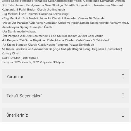
Birçok Sağlık Personeli Rahatlıkla Kullanabilmektedir. Yapısı Gereği İnce Kumaştan Üretilen İ
Soft Takımlarımız Yaz Aylarında Size Oldukça Rahatlık Sunacaktır... Takımlarımız Standart
Kalıplarda 8 Farklı Beden Olarak Üretilmektedir.
Ekg Medikal İ-Soft Takımlar Hakkında Teknik Bilgi:
- Ekg Medikal İ Soft Modeli Üst ve Alt Olarak 2 Parçadan Oluşan Bir Takımdır.
- Alt ve Üst Parçalar Aynı Renk Kumaştan Üretilir ve Hiçbir Zaman Takım Halinde Renk Ayırmaz.
-Terletmeyen Spring Kumaştan Üretilir
-Üst Damla model yakası.
-Üst Parçada 2'si Etek Bölümünde 1'i de Sol Kol Toplam 3 Adet Cebi Vardır.
-Alt Parçada 2'si Önde Büyük ve 1'i de Arkada Cüzdan Cebi Olarak 3 Cebi Vardır.
-Alt Kısım Standart Olarak Klasik Kesim Pantolon Paçası Şeklindedir.
Alt Kısım Lastiklidir ve Ayarlanabilir Bağcığa Sahiptir (Bağcık Rengi Değişiklik Gösterebilir.)
Kumaş Cinsi:
SOFT LYCRA ( 155 gr/m2 )
Karışımı: %25 Pamuk, %72 Polyester 3% lycra
Yorumlar
Taksit Seçenekleri
Bu ürüne ilk yorumu siz yapın!
Önerileriniz
Yorum Yaz