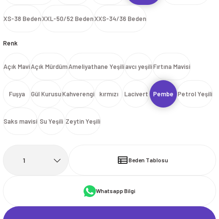
İ
HİRT
ı Takımlar
LAR
HİRTLER
İ
İ
HİRT
ı Takımlar
LAR
HİRTLER
İ
XS-38 Beden
XXL-50/52 Beden
XXS-34/36 Beden
E
astikli Paça) ve Fermuarlı Likralı Takım
E
astikli Paça) ve Fermuarlı Likralı Takım
Renk
OKART ÇEŞİTLERİ
OKART ÇEŞİTLERİ
Açık Mavi
Açık Mürdüm
Ameliyathane Yeşili
avcı yeşili
Fırtına Mavisi
I
r
I
r
Fuşya
Gül Kurusu
Kahverengi
kırmızı
Lacivert
Pembe
Petrol Yeşili
Saks mavisi
Su Yeşili
Zeytin Yeşili
Beden Tablosu
Whatsapp Bilgi