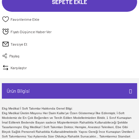
SEPETE EKLE
Fiyatı Düşünce Haber Ver
Tavsiye Et
Paylaş
Karşılaştır
Ürün Bilgisi
Ekg Medikal İ Soft Takımlar Hakkında Genel Bilgi:
Ekg Medikal Üretim Misyonu Her Daim Kalite'ye Özen Göstermeyi İlke Edinmiştir, İ-Soft
Modolemiz de En Çok Beğenilen ve Tercih Edilen Modellerimizden Biridir, 1 Sınıf Kumaştan
İmal Edilerek Bedende Bayan sadece Müşterilerimizin Rahatlıkla Kullanabileceği Şekilde
Tasarlanmıştır. Ekg Medikal İ Soft Takımları Doktor, Hemşire, Anestezi Teknikeri, Ebe Gibi
Birçok Sağlık Personeli Rahatlıkla Kullanabilmektedir. Yapısı Gereği İnce Kumaştan Üretilen İ
Soft Takımlarımız Yaz Aylarında Size Oldukça Rahatlık Sunacaktır... Takımlarımız Standart