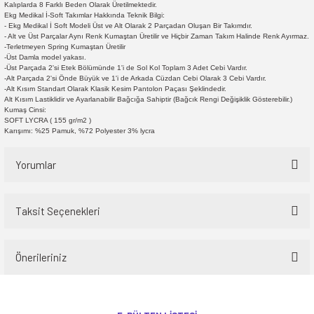
Kalıplarda 8 Farklı Beden Olarak Üretilmektedir.
Ekg Medikal İ-Soft Takımlar Hakkında Teknik Bilgi:
- Ekg Medikal İ Soft Modeli Üst ve Alt Olarak 2 Parçadan Oluşan Bir Takımdır.
- Alt ve Üst Parçalar Aynı Renk Kumaştan Üretilir ve Hiçbir Zaman Takım Halinde Renk Ayırmaz.
-Terletmeyen Spring Kumaştan Üretilir
-Üst Damla model yakası.
-Üst Parçada 2'si Etek Bölümünde 1'i de Sol Kol Toplam 3 Adet Cebi Vardır.
-Alt Parçada 2'si Önde Büyük ve 1'i de Arkada Cüzdan Cebi Olarak 3 Cebi Vardır.
-Alt Kısım Standart Olarak Klasik Kesim Pantolon Paçası Şeklindedir.
Alt Kısım Lastiklidir ve Ayarlanabilir Bağcığa Sahiptir (Bağcık Rengi Değişiklik Gösterebilir.)
Kumaş Cinsi:
SOFT LYCRA ( 155 gr/m2 )
Karışımı: %25 Pamuk, %72 Polyester 3% lycra
Yorumlar
Taksit Seçenekleri
Bu ürüne ilk yorumu siz yapın!
Önerileriniz
Yorum Yaz
Bu ürünün fiyat bilgisi, resim, ürün açıklamalarında ve diğer konularda
yetersiz gördüğünüz noktaları öneri formunu kullanarak tarafımıza