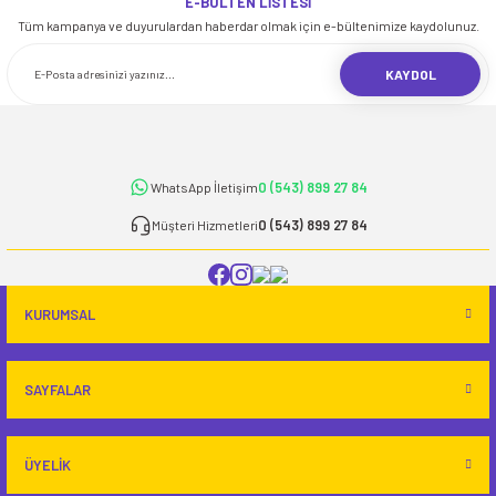
E-BÜLTEN LİSTESİ
iletebilirsiniz.
Tüm kampanya ve duyurulardan haberdar olmak için e-bültenimize kaydolunuz.
Görüş ve önerileriniz için teşekkür ederiz.
KAYDOL
Ürün resmi kalitesiz, bozuk veya görüntülenemiyor.
Ürün açıklamasında eksik bilgiler bulunuyor.
Ürün bilgilerinde hatalar bulunuyor.
0 (543) 899 27 84
WhatsApp İletişim
Ürün fiyatı diğer sitelerden daha pahalı.
Bu ürüne benzer farklı alternatifler olmalı.
0 (543) 899 27 84
Müşteri Hizmetleri
KURUMSAL
Gönder
SAYFALAR
ÜYELİK