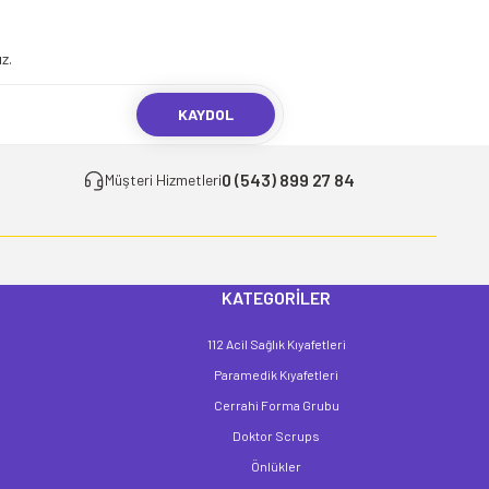
.
z.
KAYDOL
0 (543) 899 27 84
Müşteri Hizmetleri
KATEGORİLER
112 Acil Sağlık Kıyafetleri
Paramedik Kıyafetleri
Cerrahi Forma Grubu
Doktor Scrups
Önlükler