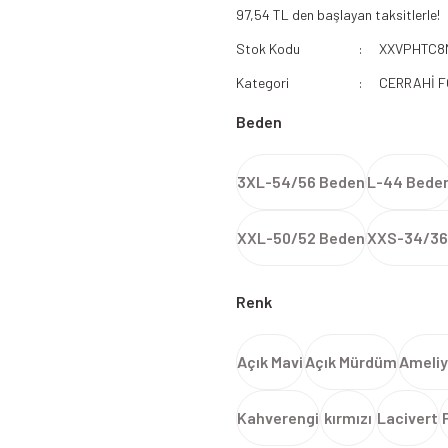
97,54 TL den başlayan taksitlerle!
112 Acil Sağlık Polar
Stok Kodu
XXVPHTC8
Paramedik Swit
Kategori
CERRAHİ 
Beden
3XL-54/56 Beden
L-44 Bede
XXL-50/52 Beden
XXS-34/36
Renk
Açık Mavi
Açık Mürdüm
Ameliy
Kahverengi
kırmızı
Lacivert