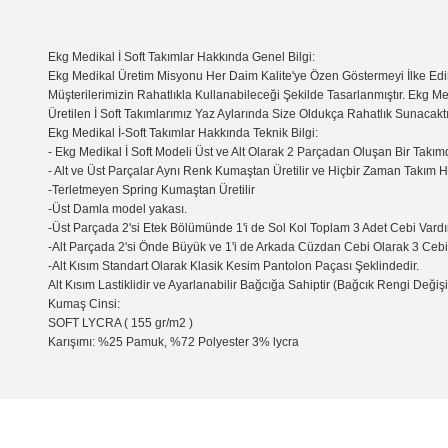
Ekg Medikal İ Soft Takımlar Hakkında Genel Bilgi:
Ekg Medikal Üretim Misyonu Her Daim Kalite'ye Özen Göstermeyi İlke Edin
Müşterilerimizin Rahatlıkla Kullanabileceği Şekilde Tasarlanmıştır. Ekg Me
Üretilen İ Soft Takımlarımız Yaz Aylarında Size Oldukça Rahatlık Sunacaktı
Ekg Medikal İ-Soft Takımlar Hakkında Teknik Bilgi:
- Ekg Medikal İ Soft Modeli Üst ve Alt Olarak 2 Parçadan Oluşan Bir Takımd
- Alt ve Üst Parçalar Aynı Renk Kumaştan Üretilir ve Hiçbir Zaman Takım 
-Terletmeyen Spring Kumaştan Üretilir
-Üst Damla model yakası.
-Üst Parçada 2'si Etek Bölümünde 1'i de Sol Kol Toplam 3 Adet Cebi Vardır
-Alt Parçada 2'si Önde Büyük ve 1'i de Arkada Cüzdan Cebi Olarak 3 Cebi 
-Alt Kısım Standart Olarak Klasik Kesim Pantolon Paçası Şeklindedir.
Alt Kısım Lastiklidir ve Ayarlanabilir Bağcığa Sahiptir (Bağcık Rengi Değişik
Kumaş Cinsi:
SOFT LYCRA ( 155 gr/m2 )
Karışımı: %25 Pamuk, %72 Polyester 3% lycra