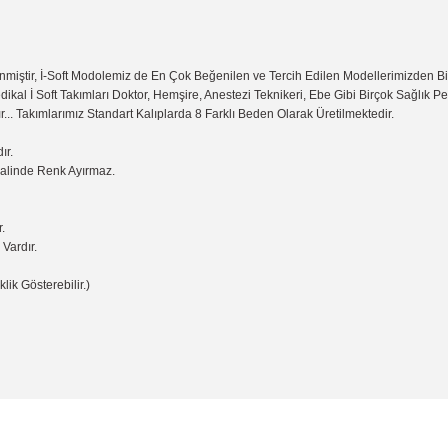
miştir, İ-Soft Modolemiz de En Çok Beğenilen ve Tercih Edilen Modellerimizden B
dikal İ Soft Takımları Doktor, Hemşire, Anestezi Teknikeri, Ebe Gibi Birçok Sağlık 
r... Takımlarımız Standart Kalıplarda 8 Farklı Beden Olarak Üretilmektedir.
ır.
Halinde Renk Ayırmaz.
.
Vardır.
lik Gösterebilir.)