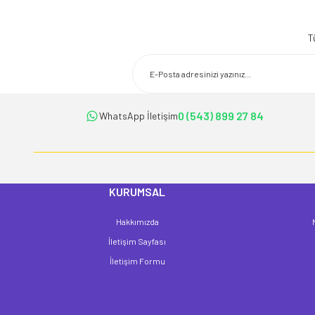
Bu ürünün fiyat bilgisi, resim, ürün açıklamalarında ve diğer konularda 
Görüş ve önerileriniz için teşekkür ederiz.
T
Ürün resmi kalitesiz, bozuk veya görüntülenemiyor.
Ürün açıklamasında eksik bilgiler bulunuyor.
Ürün bilgilerinde hatalar bulunuyor.
Ürün fiyatı diğer sitelerden daha pahalı.
0 (543) 899 27 84
WhatsApp İletişim
Bu ürüne benzer farklı alternatifler olmalı.
KURUMSAL
Hakkımızda
İletişim Sayfası
İletişim Formu