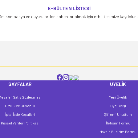
yetersiz gördüğünüz noktaları öneri formunu kullanarak tarafımıza iletebilirsiniz
E-BÜLTEN LİSTESİ
Bu ürüne ilk yorumu siz yapın!
üm kampanya ve duyurulardan haberdar olmak için e-bültenimize kaydolunu
Yorum Yaz
SAYFALAR
ÜYELİK
Mesafeli Satış Sözleşmesi
Yeni Üyelik
Gönder
Gizlilik ve Güvenlik
Üye Girişi
İptal İade Koşullari
Şifremi Unuttum
Kişisel Veriler Politikası
İletişim Formu
Havale Bildirim Formu