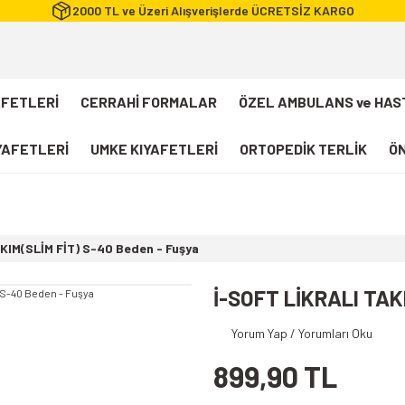
2000 TL ve Üzeri Alışverişlerde ÜCRETSİZ KARGO
AFETLERİ
CERRAHİ FORMALAR
ÖZEL AMBULANS ve HAS
IYAFETLERİ
UMKE KIYAFETLERİ
ORTOPEDİK TERLİK
ÖN
FLEXCOOL Likralı Takım Scrubs
Desenli Forma
KIM(SLİM FİT) S-40 Beden - Fuşya
112 Acil Sağlık T-shirt
Paramedik T-shirt
İ-SOFT LİKRALI TAK
112 Acil Sağlık Pantolon
Yorum Yap / Yorumları Oku
Paramedik Pantolon
899,90 TL
112 Paramedik Yelek
Beyaz Önlük