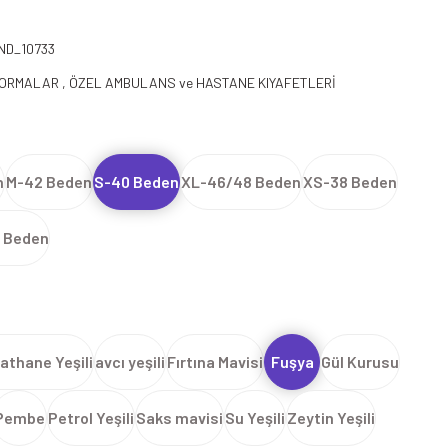
ND_10733
FORMALAR
,
ÖZEL AMBULANS ve HASTANE KIYAFETLERİ
n
M-42 Beden
S-40 Beden
XL-46/48 Beden
XS-38 Beden
 Beden
athane Yeşili
avcı yeşili
Fırtına Mavisi
Fuşya
Gül Kurusu
Pembe
Petrol Yeşili
Saks mavisi
Su Yeşili
Zeytin Yeşili