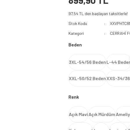
899,90 TL
112 Acil Sağlık Polar
97,54 TL den başlayan taksitlerle!
Paramedik Swit
Stok Kodu
XXVPHTC8
Kategori
CERRAHİ 
Beden
3XL-54/56 Beden
L-44 Bede
XXL-50/52 Beden
XXS-34/36
Renk
Açık Mavi
Açık Mürdüm
Ameliy