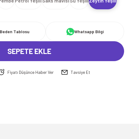
Pembe
Petrol Yeşili
Saks mavisi
Su Yeşili
Zeytin Yeşili
Beden Tablosu
Whatsapp Bilgi
SEPETE EKLE
Fiyatı Düşünce Haber Ver
Tavsiye Et