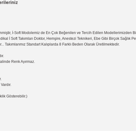
rileriniz
miştir, İ-Soft Modolemiz de En Çok Beğenilen ve Tercih Edilen Modellerimizden B
dikal İ Soft Takımları Doktor, Hemşire, Anestezi Teknikeri, Ebe Gibi Birçok Sağlık 
r... Takımlarımız Standart Kalıplarda 8 Farklı Beden Olarak Üretilmektedir.
ır.
Halinde Renk Ayırmaz.
.
Vardır.
lik Gösterebilir.)