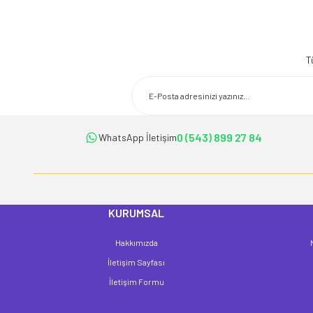
Bu ürünün fiyat bilgisi, resim, ürün açıklamalarında ve diğer konularda 
Görüş ve önerileriniz için teşekkür ederiz.
T
Ürün resmi kalitesiz, bozuk veya görüntülenemiyor.
Ürün açıklamasında eksik bilgiler bulunuyor.
Ürün bilgilerinde hatalar bulunuyor.
Ürün fiyatı diğer sitelerden daha pahalı.
0 (543) 899 27 84
WhatsApp İletişim
Bu ürüne benzer farklı alternatifler olmalı.
KURUMSAL
Hakkımızda
İletişim Sayfası
İletişim Formu