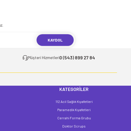
.
z.
KAYDOL
0 (543) 899 27 84
Müşteri Hizmetleri
KATEGORİLER
112 Acil Sağlık Kıyafetleri
Paramedik Kıyafetleri
Cerrahi Forma Grubu
Doktor Scrups