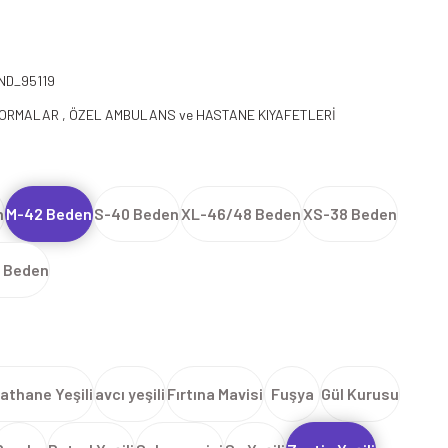
ND_95119
FORMALAR
,
ÖZEL AMBULANS ve HASTANE KIYAFETLERİ
n
M-42 Beden
S-40 Beden
XL-46/48 Beden
XS-38 Beden
 Beden
athane Yeşili
avcı yeşili
Fırtına Mavisi
Fuşya
Gül Kurusu