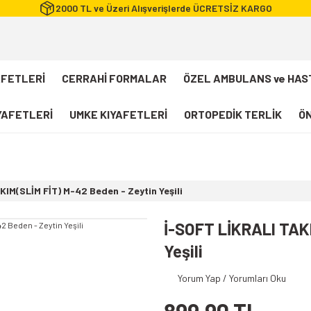
2000 TL ve Üzeri Alışverişlerde ÜCRETSİZ KARGO
AFETLERİ
CERRAHİ FORMALAR
ÖZEL AMBULANS ve HAS
IYAFETLERİ
UMKE KIYAFETLERİ
ORTOPEDİK TERLİK
ÖN
FLEXCOOL Likralı Takım Scrubs
Desenli Forma
KIM(SLİM FİT) M-42 Beden - Zeytin Yeşili
112 Acil Sağlık T-shirt
Paramedik T-shirt
İ-SOFT LİKRALI TAK
112 Acil Sağlık Pantolon
Yeşili
Paramedik Pantolon
Yorum Yap / Yorumları Oku
112 Paramedik Yelek
Beyaz Önlük