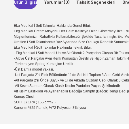
Ürün Bilgisi
Yorumlar (0)
Taksit Seçenekleri
Öne
Ekg Medikal İ Soft Takımlar Hakkında Genel Bilgi:
Ekg Medikal Üretim Misyonu Her Daim Kalite'ye Özen Göstermeyi İlke Edin
Müşterilerimizin Rahatlıkla Kullanabileceği Şekilde Tasarlanmıştır. Ekg Me
Üretilen İ Soft Takımlarımız Yaz Aylarında Size Oldukça Rahatlık Sunacaktı
Ekg Medikal İ-Soft Takımlar Hakkında Teknik Bilgi:
- Ekg Medikal İ Soft Modeli Üst ve Alt Olarak 2 Parçadan Oluşan Bir Takımd
- Alt ve Üst Parçalar Aynı Renk Kumaştan Üretilir ve Hiçbir Zaman Takım 
-Terletmeyen Spring Kumaştan Üretilir
-Üst Damla model yakası.
-Üst Parçada 2'si Etek Bölümünde 1'i de Sol Kol Toplam 3 Adet Cebi Vardır
-Alt Parçada 2'si Önde Büyük ve 1'i de Arkada Cüzdan Cebi Olarak 3 Cebi 
-Alt Kısım Standart Olarak Klasik Kesim Pantolon Paçası Şeklindedir.
Alt Kısım Lastiklidir ve Ayarlanabilir Bağcığa Sahiptir (Bağcık Rengi Değişik
Kumaş Cinsi:
SOFT LYCRA ( 155 gr/m2 )
Karışımı: %25 Pamuk, %72 Polyester 3% lycra