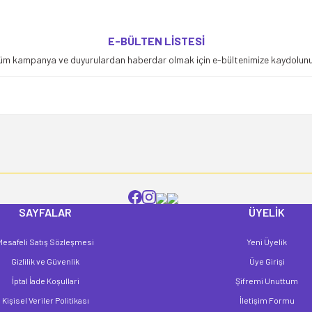
yetersiz gördüğünüz noktaları öneri formunu kullanarak tarafımıza iletebilirsiniz
E-BÜLTEN LİSTESİ
Bu ürüne ilk yorumu siz yapın!
üm kampanya ve duyurulardan haberdar olmak için e-bültenimize kaydolunu
Yorum Yaz
SAYFALAR
ÜYELİK
Mesafeli Satış Sözleşmesi
Yeni Üyelik
Gönder
Gizlilik ve Güvenlik
Üye Girişi
İptal İade Koşullari
Şifremi Unuttum
Kişisel Veriler Politikası
İletişim Formu