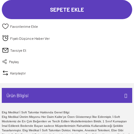
SEPETE EKLE
Fiyatı Düşünce Haber Ver
Tavsiye Et
Paylaş
Karşılaştır
Ürün Bilgisi
Ekg Medikal İ Soft Takımlar Hakkında Genel Bilgi:
Ekg Medikal Üretim Misyonu Her Daim Kalite'ye Özen Göstermeyi İlke Edinmiştir, İ-Soft
Modolemiz de En Çok Beğenilen ve Tercih Edilen Modellerimizden Biridir, 1 Sınıf Kumaştan
İmal Edilerek Bedende Bayan sadece Müşterilerimizin Rahatlıkla Kullanabileceği Şekilde
Tasarlanmıştır. Ekg Medikal İ Soft Takımları Doktor, Hemşire, Anestezi Teknikeri, Ebe Gibi