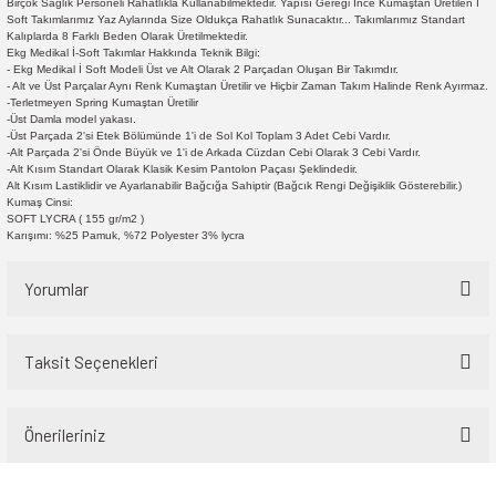
Birçok Sağlık Personeli Rahatlıkla Kullanabilmektedir. Yapısı Gereği İnce Kumaştan Üretilen İ
Soft Takımlarımız Yaz Aylarında Size Oldukça Rahatlık Sunacaktır... Takımlarımız Standart
Kalıplarda 8 Farklı Beden Olarak Üretilmektedir.
Ekg Medikal İ-Soft Takımlar Hakkında Teknik Bilgi:
- Ekg Medikal İ Soft Modeli Üst ve Alt Olarak 2 Parçadan Oluşan Bir Takımdır.
- Alt ve Üst Parçalar Aynı Renk Kumaştan Üretilir ve Hiçbir Zaman Takım Halinde Renk Ayırmaz.
-Terletmeyen Spring Kumaştan Üretilir
-Üst Damla model yakası.
-Üst Parçada 2'si Etek Bölümünde 1'i de Sol Kol Toplam 3 Adet Cebi Vardır.
-Alt Parçada 2'si Önde Büyük ve 1'i de Arkada Cüzdan Cebi Olarak 3 Cebi Vardır.
-Alt Kısım Standart Olarak Klasik Kesim Pantolon Paçası Şeklindedir.
Alt Kısım Lastiklidir ve Ayarlanabilir Bağcığa Sahiptir (Bağcık Rengi Değişiklik Gösterebilir.)
Kumaş Cinsi:
SOFT LYCRA ( 155 gr/m2 )
Karışımı: %25 Pamuk, %72 Polyester 3% lycra
Yorumlar
Taksit Seçenekleri
Bu ürüne ilk yorumu siz yapın!
Önerileriniz
Yorum Yaz