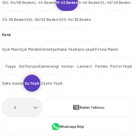
3XL-54/56 Beden
L-44 Beden
M-42 Beden
S-40 Beden
XL-46/48 Beden
İ
HİRT
ı Takımlar
LAR
HİRTLER
İ
İ
HİRT
ı Takımlar
LAR
HİRTLER
İ
XS-38 Beden
XXL-50/52 Beden
XXS-34/36 Beden
E
astikli Paça) ve Fermuarlı Likralı Takım
E
astikli Paça) ve Fermuarlı Likralı Takım
Renk
OKART ÇEŞİTLERİ
OKART ÇEŞİTLERİ
Açık Mavi
Açık Mürdüm
Ameliyathane Yeşili
avcı yeşili
Fırtına Mavisi
I
r
I
r
Fuşya
Gül Kurusu
Kahverengi
kırmızı
Lacivert
Pembe
Petrol Yeşili
Saks mavisi
Su Yeşili
Zeytin Yeşili
Beden Tablosu
Whatsapp Bilgi