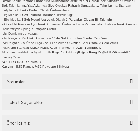
Birçok Sağlık Personeli Rahatlıkla Kullanabilmektedir. Yapısı Gereği İnce Kumaştan Üretilen İ
Soft Takımlarımız Yaz Aylarında Size Oldukça Rahatlık Sunacaktır... Takımlarımız Standart
Kalıplarda 8 Farklı Beden Olarak Üretilmektedir.
Ekg Medikal İ-Soft Takımlar Hakkında Teknik Bilgi:
- Ekg Medikal İ Soft Modeli Üst ve Alt Olarak 2 Parçadan Oluşan Bir Takımdır.
- Alt ve Üst Parçalar Aynı Renk Kumaştan Üretilir ve Hiçbir Zaman Takım Halinde Renk Ayırmaz.
-Terletmeyen Spring Kumaştan Üretilir
-Üst Damla model yakası.
-Üst Parçada 2'si Etek Bölümünde 1'i de Sol Kol Toplam 3 Adet Cebi Vardır.
-Alt Parçada 2'si Önde Büyük ve 1'i de Arkada Cüzdan Cebi Olarak 3 Cebi Vardır.
-Alt Kısım Standart Olarak Klasik Kesim Pantolon Paçası Şeklindedir.
Alt Kısım Lastiklidir ve Ayarlanabilir Bağcığa Sahiptir (Bağcık Rengi Değişiklik Gösterebilir.)
Kumaş Cinsi:
SOFT LYCRA ( 155 gr/m2 )
Karışımı: %25 Pamuk, %72 Polyester 3% lycra
Yorumlar
Taksit Seçenekleri
Bu ürüne ilk yorumu siz yapın!
Önerileriniz
Yorum Yaz