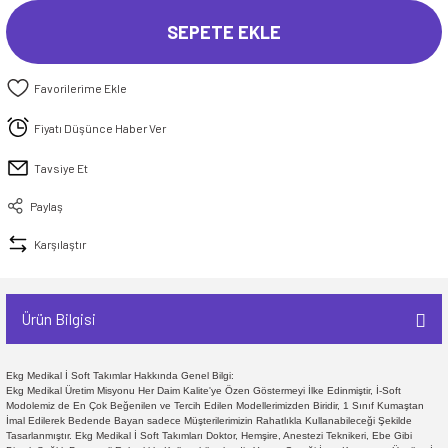
SEPETE EKLE
Fiyatı Düşünce Haber Ver
Tavsiye Et
Paylaş
Karşılaştır
Ürün Bilgisi
Ekg Medikal İ Soft Takımlar Hakkında Genel Bilgi:
Ekg Medikal Üretim Misyonu Her Daim Kalite'ye Özen Göstermeyi İlke Edinmiştir, İ-Soft
Modolemiz de En Çok Beğenilen ve Tercih Edilen Modellerimizden Biridir, 1 Sınıf Kumaştan
İmal Edilerek Bedende Bayan sadece Müşterilerimizin Rahatlıkla Kullanabileceği Şekilde
Tasarlanmıştır. Ekg Medikal İ Soft Takımları Doktor, Hemşire, Anestezi Teknikeri, Ebe Gibi