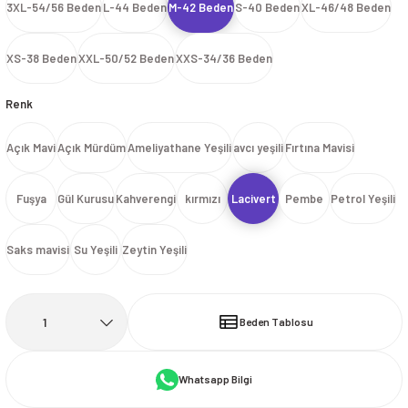
3XL-54/56 Beden
L-44 Beden
M-42 Beden
S-40 Beden
XL-46/48 Beden
İ
HİRT
ı Takımlar
LAR
HİRTLER
İ
İ
HİRT
ı Takımlar
LAR
HİRTLER
İ
XS-38 Beden
XXL-50/52 Beden
XXS-34/36 Beden
E
astikli Paça) ve Fermuarlı Likralı Takım
E
astikli Paça) ve Fermuarlı Likralı Takım
Renk
OKART ÇEŞİTLERİ
OKART ÇEŞİTLERİ
Açık Mavi
Açık Mürdüm
Ameliyathane Yeşili
avcı yeşili
Fırtına Mavisi
I
r
I
r
Fuşya
Gül Kurusu
Kahverengi
kırmızı
Lacivert
Pembe
Petrol Yeşili
Saks mavisi
Su Yeşili
Zeytin Yeşili
Beden Tablosu
Whatsapp Bilgi