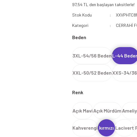
97,54 TL den başlayan taksitlerle!
112 Acil Sağlık Polar
Stok Kodu
XXVPHTC8
Paramedik Swit
Kategori
CERRAHİ 
Beden
3XL-54/56 Beden
L-44 Bede
XXL-50/52 Beden
XXS-34/36
Renk
Açık Mavi
Açık Mürdüm
Ameliy
Kahverengi
kırmızı
Lacivert