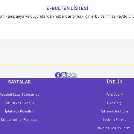
yetersiz gördüğünüz noktaları öneri formunu kullanarak tarafımıza iletebilirsiniz
E-BÜLTEN LİSTESİ
Bu ürüne ilk yorumu siz yapın!
üm kampanya ve duyurulardan haberdar olmak için e-bültenimize kaydolunu
Yorum Yaz
SAYFALAR
ÜYELİK
Mesafeli Satış Sözleşmesi
Yeni Üyelik
Gönder
Gizlilik ve Güvenlik
Üye Girişi
İptal İade Koşullari
Şifremi Unuttum
Kişisel Veriler Politikası
İletişim Formu
Havale Bildirim Formu