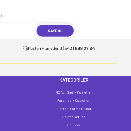
.
z.
KAYDOL
0 (543) 899 27 84
Müşteri Hizmetleri
KATEGORİLER
112 Acil Sağlık Kıyafetleri
Paramedik Kıyafetleri
Cerrahi Forma Grubu
Doktor Scrups
Önlükler