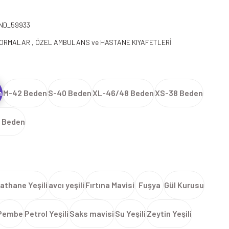
ND_59933
FORMALAR
,
ÖZEL AMBULANS ve HASTANE KIYAFETLERİ
n
M-42 Beden
S-40 Beden
XL-46/48 Beden
XS-38 Beden
 Beden
athane Yeşili
avcı yeşili
Fırtına Mavisi
Fuşya
Gül Kurusu
Pembe
Petrol Yeşili
Saks mavisi
Su Yeşili
Zeytin Yeşili