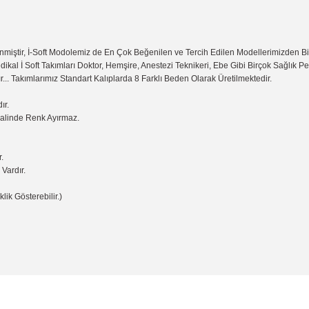
miştir, İ-Soft Modolemiz de En Çok Beğenilen ve Tercih Edilen Modellerimizden B
dikal İ Soft Takımları Doktor, Hemşire, Anestezi Teknikeri, Ebe Gibi Birçok Sağlık 
r... Takımlarımız Standart Kalıplarda 8 Farklı Beden Olarak Üretilmektedir.
ır.
Halinde Renk Ayırmaz.
.
Vardır.
lik Gösterebilir.)