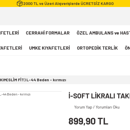
2000 TL ve Üzeri Alışverişlerde ÜCRETSİZ KARGO
AFETLERİ
CERRAHİ FORMALAR
ÖZEL AMBULANS ve HAS
IYAFETLERİ
UMKE KIYAFETLERİ
ORTOPEDİK TERLİK
ÖN
FLEXCOOL Likralı Takım Scrubs
Desenli Forma
KIM(SLİM FİT) L-44 Beden - kırmızı
112 Acil Sağlık T-shirt
Paramedik T-shirt
İ-SOFT LİKRALI TAKI
112 Acil Sağlık Pantolon
Yorum Yap / Yorumları Oku
Paramedik Pantolon
899,90 TL
112 Paramedik Yelek
Beyaz Önlük