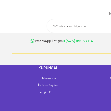
Bu ürünün fiyat bilgisi, resim, ürün açıklamalarında ve diğer konularda 
Görüş ve önerileriniz için teşekkür ederiz.
T
Ürün resmi kalitesiz, bozuk veya görüntülenemiyor.
Ürün açıklamasında eksik bilgiler bulunuyor.
Ürün bilgilerinde hatalar bulunuyor.
Ürün fiyatı diğer sitelerden daha pahalı.
0 (543) 899 27 84
WhatsApp İletişim
Bu ürüne benzer farklı alternatifler olmalı.
KURUMSAL
Hakkımızda
İletişim Sayfası
İletişim Formu