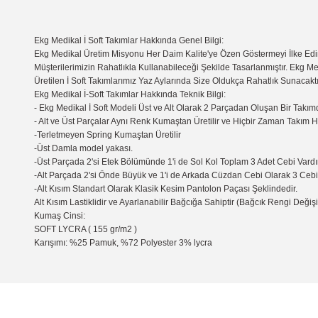
Ekg Medikal İ Soft Takımlar Hakkında Genel Bilgi:
Ekg Medikal Üretim Misyonu Her Daim Kalite'ye Özen Göstermeyi İlke Edin
Müşterilerimizin Rahatlıkla Kullanabileceği Şekilde Tasarlanmıştır. Ekg Me
Üretilen İ Soft Takımlarımız Yaz Aylarında Size Oldukça Rahatlık Sunacaktı
Ekg Medikal İ-Soft Takımlar Hakkında Teknik Bilgi:
- Ekg Medikal İ Soft Modeli Üst ve Alt Olarak 2 Parçadan Oluşan Bir Takımd
- Alt ve Üst Parçalar Aynı Renk Kumaştan Üretilir ve Hiçbir Zaman Takım 
-Terletmeyen Spring Kumaştan Üretilir
-Üst Damla model yakası.
-Üst Parçada 2'si Etek Bölümünde 1'i de Sol Kol Toplam 3 Adet Cebi Vardır
-Alt Parçada 2'si Önde Büyük ve 1'i de Arkada Cüzdan Cebi Olarak 3 Cebi 
-Alt Kısım Standart Olarak Klasik Kesim Pantolon Paçası Şeklindedir.
Alt Kısım Lastiklidir ve Ayarlanabilir Bağcığa Sahiptir (Bağcık Rengi Değişik
Kumaş Cinsi:
SOFT LYCRA ( 155 gr/m2 )
Karışımı: %25 Pamuk, %72 Polyester 3% lycra