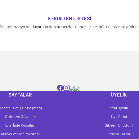
yetersiz gördüğünüz noktaları öneri formunu kullanarak tarafımıza iletebilirsiniz
E-BÜLTEN LİSTESİ
Bu ürüne ilk yorumu siz yapın!
üm kampanya ve duyurulardan haberdar olmak için e-bültenimize kaydolunu
Yorum Yaz
SAYFALAR
ÜYELİK
Mesafeli Satış Sözleşmesi
Yeni Üyelik
Gönder
Gizlilik ve Güvenlik
Üye Girişi
İptal İade Koşullari
Şifremi Unuttum
Kişisel Veriler Politikası
İletişim Formu