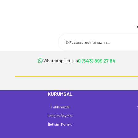
Bu ürünün fiyat bilgisi, resim, ürün açıklamalarında ve diğer konularda 
Görüş ve önerileriniz için teşekkür ederiz.
T
Ürün resmi kalitesiz, bozuk veya görüntülenemiyor.
Ürün açıklamasında eksik bilgiler bulunuyor.
Ürün bilgilerinde hatalar bulunuyor.
Ürün fiyatı diğer sitelerden daha pahalı.
0 (543) 899 27 84
WhatsApp İletişim
Bu ürüne benzer farklı alternatifler olmalı.
KURUMSAL
Hakkımızda
İletişim Sayfası
İletişim Formu