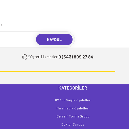
.
z.
KAYDOL
0 (543) 899 27 84
Müşteri Hizmetleri
KATEGORİLER
112 Acil Sağlık Kıyafetleri
Paramedik Kıyafetleri
Cerrahi Forma Grubu
Doktor Scrups