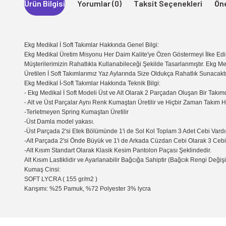
Ürün Bilgisi
Yorumlar (0)
Taksit Seçenekleri
Öne
Ekg Medikal İ Soft Takımlar Hakkında Genel Bilgi:
Ekg Medikal Üretim Misyonu Her Daim Kalite'ye Özen Göstermeyi İlke Edin
Müşterilerimizin Rahatlıkla Kullanabileceği Şekilde Tasarlanmıştır. Ekg Me
Üretilen İ Soft Takımlarımız Yaz Aylarında Size Oldukça Rahatlık Sunacaktı
Ekg Medikal İ-Soft Takımlar Hakkında Teknik Bilgi:
- Ekg Medikal İ Soft Modeli Üst ve Alt Olarak 2 Parçadan Oluşan Bir Takımd
- Alt ve Üst Parçalar Aynı Renk Kumaştan Üretilir ve Hiçbir Zaman Takım 
-Terletmeyen Spring Kumaştan Üretilir
-Üst Damla model yakası.
-Üst Parçada 2'si Etek Bölümünde 1'i de Sol Kol Toplam 3 Adet Cebi Vardır
-Alt Parçada 2'si Önde Büyük ve 1'i de Arkada Cüzdan Cebi Olarak 3 Cebi 
-Alt Kısım Standart Olarak Klasik Kesim Pantolon Paçası Şeklindedir.
Alt Kısım Lastiklidir ve Ayarlanabilir Bağcığa Sahiptir (Bağcık Rengi Değişik
Kumaş Cinsi:
SOFT LYCRA ( 155 gr/m2 )
Karışımı: %25 Pamuk, %72 Polyester 3% lycra