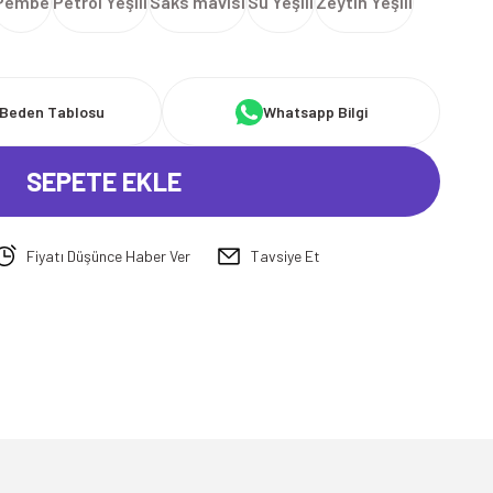
Pembe
Petrol Yeşili
Saks mavisi
Su Yeşili
Zeytin Yeşili
Beden Tablosu
Whatsapp Bilgi
SEPETE EKLE
Fiyatı Düşünce Haber Ver
Tavsiye Et