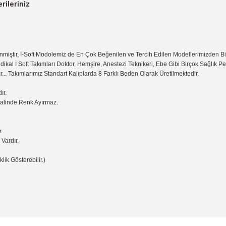
rileriniz
miştir, İ-Soft Modolemiz de En Çok Beğenilen ve Tercih Edilen Modellerimizden B
dikal İ Soft Takımları Doktor, Hemşire, Anestezi Teknikeri, Ebe Gibi Birçok Sağlık 
r... Takımlarımız Standart Kalıplarda 8 Farklı Beden Olarak Üretilmektedir.
ır.
Halinde Renk Ayırmaz.
.
Vardır.
lik Gösterebilir.)