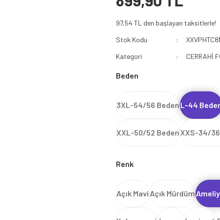
899,90 TL
112 Acil Sağlık Polar
97,54 TL den başlayan taksitlerle!
Paramedik Swit
Stok Kodu
XXVPHTC8
Kategori
CERRAHİ 
Beden
3XL-54/56 Beden
L-44 Bede
XXL-50/52 Beden
XXS-34/36
Renk
Açık Mavi
Açık Mürdüm
Ameliy