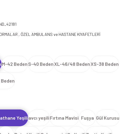
ND_42181
FORMALAR
,
ÖZEL AMBULANS ve HASTANE KIYAFETLERİ
n
M-42 Beden
S-40 Beden
XL-46/48 Beden
XS-38 Beden
 Beden
athane Yeşili
avcı yeşili
Fırtına Mavisi
Fuşya
Gül Kurusu