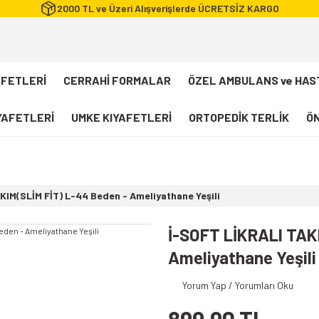
2000 TL ve Üzeri Alışverişlerde ÜCRETSİZ KARGO
AFETLERİ
CERRAHİ FORMALAR
ÖZEL AMBULANS ve HAS
IYAFETLERİ
UMKE KIYAFETLERİ
ORTOPEDİK TERLİK
ÖN
FLEXCOOL Likralı Takım Scrubs
Desenli Forma
KIM(SLİM FİT) L-44 Beden - Ameliyathane Yeşili
112 Acil Sağlık T-shirt
Paramedik T-shirt
İ-SOFT LİKRALI TAK
112 Acil Sağlık Pantolon
Ameliyathane Yeşili
Paramedik Pantolon
Yorum Yap / Yorumları Oku
112 Paramedik Yelek
Beyaz Önlük