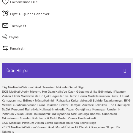
Fiyatı Düşünce Haber Ver
Tavsiye Et
Paylaş
Karşılaştır
Ürün Bilgisi
Ekg Medikal i-Platinum Likralı Takımlar Hakkında Genel Bilgi:
EKG Medikal Üretim Misyonu Her Daim Kalite'ye Özen Göstermeyi İlke Edinmiştir, i-Platinum
Viskon Likralı Modelimiz de En Çok Beğenilen ve Tercih Edilen Modellerimizden Biridir, 1 Sınıf
Kumaştan İmal Edilerek Müşterilerimizin Rahatlıkla Kullanabileceği Şekilde Tasarlanmıştır. EKG
Medikal i-Platinum Viskon Likralı Takımları Doktor, Hemşire, Anestezi Teknikeri, Ebe Gibi Birçok
Sağlık Personeli Rahatlıkla Kullanabilmektedir. Yapısı Gereği İnce Kumaştan Üretilen i-
Platinum Viskon Likralı Takımlarımız Yaz Aylarında Size Oldukça Rahatlık Sunacaktır...
Takımlarımız Standart Kalıplarda 6 Farklı Beden Olarak Üretilmektedir.
EKG Medikal i-Platinum Viskon Likralı Takımlar Hakkında Teknik Bilgi:
- EKG Medikal i-Platinum Viskon Likralı Modeli Üst ve Alt Olarak 2 Parçadan Oluşan Bir
Takımdır.