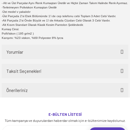
- Alt ve Üst Parçalar Aynı Renk Kumaştan Üretilir ve Hiçbir Zaman Takım Halinde Renk Ayırmaz.
-Terletmeyen Poliviskon Kumaştan Üretilir
-Üst model v yakalıdır
-Üst Parçada 2'si Etek Bölümünde 1'i de cep telefonu cebi Toplam 3 Adet Cebi Vardır.
-Alt Parçada 2'si Önde Büyük ve 1'i de Arkada Cüzdan Cebi Olarak 3 Cebi Vardır.
-Alt Kısım Standart Olarak Klasik Kesim Pantolon Şeklindedir.
Kumaş Cinsi:
PoliViskon ( 195 gr/m2 )
Karışımı: %23 viskon, %69 Polyester 8% lycra
Yorumlar
Taksit Seçenekleri
Bu ürüne ilk yorumu siz yapın!
Önerileriniz
Yorum Yaz
Bu ürünün fiyat bilgisi, resim, ürün açıklamalarında ve diğer konularda
yetersiz gördüğünüz noktaları öneri formunu kullanarak tarafımıza
E-BÜLTEN LİSTESİ
iletebilirsiniz.
Tüm kampanya ve duyurulardan haberdar olmak için e-bültenimize kaydolunuz.
Görüş ve önerileriniz için teşekkür ederiz.