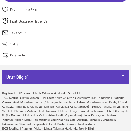
Fiyatı Düşünce Haber Ver
Tavsiye Et
Paylaş
Karşılaştır
Ürün Bilgisi
Ekg Medikal i-Platinum Likralı Takımlar Hakkında Genel Bilgi:
EKG Medikal Üretim Misyonu Her Daim Kalite'ye Özen Göstermeyi İlke Edinmiştir, i-Platinum
Viskon Likralı Modelimiz de En Çok Beğenilen ve Tercih Edilen Modellerimizden Biridir, 1 Sınıf
Kumaştan İmal Edilerek Müşterilerimizin Rahatlıkla Kullanabileceği Şekilde Tasarlanmıştır. EKG
Medikal i-Platinum Viskon Likralı Takımları Doktor, Hemşire, Anestezi Teknikeri, Ebe Gibi Birçok
Sağlık Personeli Rahatlıkla Kullanabilmektedir. Yapısı Gereği İnce Kumaştan Üretilen i-
Platinum Viskon Likralı Takımlarımız Yaz Aylarında Size Oldukça Rahatlık Sunacaktır...
Takımlarımız Standart Kalıplarda 6 Farklı Beden Olarak Üretilmektedir.
EKG Medikal i-Platinum Viskon Likralı Takımlar Hakkında Teknik Bilgi: