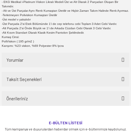
- EKG Medikal i-Platinum Viskon Likralı Modeli Üst ve Alt Olarak 2 Parçadan Oluşan Bir
Takımdır.
- Alt ve Üst Parçalar Aynı Renk Kumaştan Üretilir ve Hiçbir Zaman Takım Halinde Renk Ayırmaz.
-Terletmeyen Poliviskon Kumaştan Üretilir
-Üst model v yakalıdır
-Üst Parçada 2'si Etek Bölümünde 1'i de cep telefonu cebi Toplam 3 Adet Cebi Vardır.
-Alt Parçada 2'si Önde Büyük ve 1'i de Arkada Cüzdan Cebi Olarak 3 Cebi Vardır.
-Alt Kısım Standart Olarak Klasik Kesim Pantolon Şeklindedir.
Kumaş Cinsi:
PoliViskon ( 195 gr/m2 )
Karışımı: %23 viskon, %69 Polyester 8% lycra
Yorumlar
Taksit Seçenekleri
Bu ürüne ilk yorumu siz yapın!
Önerileriniz
Yorum Yaz
Bu ürünün fiyat bilgisi, resim, ürün açıklamalarında ve diğer konularda
yetersiz gördüğünüz noktaları öneri formunu kullanarak tarafımıza
E-BÜLTEN LİSTESİ
iletebilirsiniz.
Tüm kampanya ve duyurulardan haberdar olmak için e-bültenimize kaydolunuz.