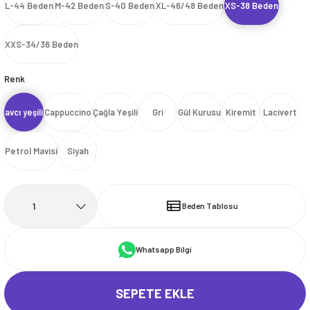
L-44 Beden
M-42 Beden
S-40 Beden
XL-46/48 Beden
XS-38 Beden
İ
HİRT
ı Takımlar
LAR
HİRTLER
İ
İ
HİRT
ı Takımlar
LAR
HİRTLER
İ
XXS-34/36 Beden
E
astikli Paça) ve Fermuarlı Likralı Takım
E
astikli Paça) ve Fermuarlı Likralı Takım
Renk
OKART ÇEŞİTLERİ
OKART ÇEŞİTLERİ
avcı yeşili
Cappuccino
Çağla Yeşili
Gri
Gül Kurusu
Kiremit
Lacivert
I
r
I
r
Petrol Mavisi
Siyah
Beden Tablosu
Whatsapp Bilgi
SEPETE EKLE