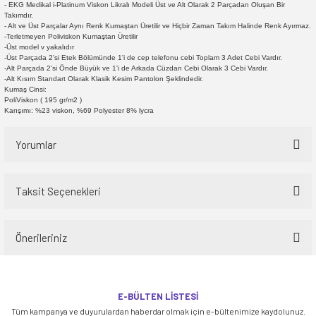
- EKG Medikal i-Platinum Viskon Likralı Modeli Üst ve Alt Olarak 2 Parçadan Oluşan Bir
Takımdır.
- Alt ve Üst Parçalar Aynı Renk Kumaştan Üretilir ve Hiçbir Zaman Takım Halinde Renk Ayırmaz.
-Terletmeyen Poliviskon Kumaştan Üretilir
-Üst model v yakalıdır
-Üst Parçada 2'si Etek Bölümünde 1'i de cep telefonu cebi Toplam 3 Adet Cebi Vardır.
-Alt Parçada 2'si Önde Büyük ve 1'i de Arkada Cüzdan Cebi Olarak 3 Cebi Vardır.
-Alt Kısım Standart Olarak Klasik Kesim Pantolon Şeklindedir.
Kumaş Cinsi:
PoliViskon ( 195 gr/m2 )
Karışımı: %23 viskon, %69 Polyester 8% lycra
Yorumlar
Taksit Seçenekleri
Bu ürüne ilk yorumu siz yapın!
Önerileriniz
Yorum Yaz
Bu ürünün fiyat bilgisi, resim, ürün açıklamalarında ve diğer konularda
yetersiz gördüğünüz noktaları öneri formunu kullanarak tarafımıza
E-BÜLTEN LİSTESİ
iletebilirsiniz.
Tüm kampanya ve duyurulardan haberdar olmak için e-bültenimize kaydolunuz.