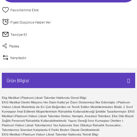
Fiyatı Düşünce Haber Ver
Tavsiye Et
Paylaş
Karşılaştır
Ürün Bilgisi
Ekg Medikal i-Platinum Likralı Takımlar Hakkında Genel Bilgi:
EKG Medikal Üretim Misyonu Her Daim Kalite'ye Özen Göstermeyi İlke Edinmiştir, i-Platinum
Viskon Likralı Modelimiz de En Çok Beğenilen ve Tercih Edilen Modellerimizden Biridir, 1 Sınıf
Kumaştan İmal Edilerek Müşterilerimizin Rahatlıkla Kullanabileceği Şekilde Tasarlanmıştır. EKG
Medikal i-Platinum Viskon Likralı Takımları Doktor, Hemşire, Anestezi Teknikeri, Ebe Gibi Birçok
Sağlık Personeli Rahatlıkla Kullanabilmektedir. Yapısı Gereği İnce Kumaştan Üretilen i-
Platinum Viskon Likralı Takımlarımız Yaz Aylarında Size Oldukça Rahatlık Sunacaktır...
Takımlarımız Standart Kalıplarda 6 Farklı Beden Olarak Üretilmektedir.
EKG Medikal i-Platinum Viskon Likralı Takımlar Hakkında Teknik Bilgi: