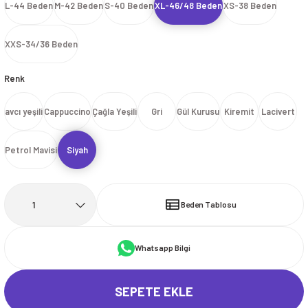
L-44 Beden
M-42 Beden
S-40 Beden
XL-46/48 Beden
XS-38 Beden
İ
HİRT
ı Takımlar
LAR
HİRTLER
İ
İ
HİRT
ı Takımlar
LAR
HİRTLER
İ
XXS-34/36 Beden
E
astikli Paça) ve Fermuarlı Likralı Takım
E
astikli Paça) ve Fermuarlı Likralı Takım
Renk
OKART ÇEŞİTLERİ
OKART ÇEŞİTLERİ
avcı yeşili
Cappuccino
Çağla Yeşili
Gri
Gül Kurusu
Kiremit
Lacivert
I
r
I
r
Petrol Mavisi
Siyah
Beden Tablosu
Whatsapp Bilgi
SEPETE EKLE