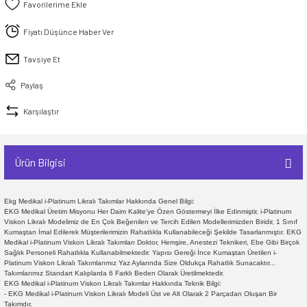
Fiyatı Düşünce Haber Ver
Tavsiye Et
Paylaş
Karşılaştır
Ürün Bilgisi
Ekg Medikal i-Platinum Likralı Takımlar Hakkında Genel Bilgi:
EKG Medikal Üretim Misyonu Her Daim Kalite'ye Özen Göstermeyi İlke Edinmiştir, i-Platinum
Viskon Likralı Modelimiz de En Çok Beğenilen ve Tercih Edilen Modellerimizden Biridir, 1 Sınıf
Kumaştan İmal Edilerek Müşterilerimizin Rahatlıkla Kullanabileceği Şekilde Tasarlanmıştır. EKG
Medikal i-Platinum Viskon Likralı Takımları Doktor, Hemşire, Anestezi Teknikeri, Ebe Gibi Birçok
Sağlık Personeli Rahatlıkla Kullanabilmektedir. Yapısı Gereği İnce Kumaştan Üretilen i-
Platinum Viskon Likralı Takımlarımız Yaz Aylarında Size Oldukça Rahatlık Sunacaktır...
Takımlarımız Standart Kalıplarda 6 Farklı Beden Olarak Üretilmektedir.
EKG Medikal i-Platinum Viskon Likralı Takımlar Hakkında Teknik Bilgi:
- EKG Medikal i-Platinum Viskon Likralı Modeli Üst ve Alt Olarak 2 Parçadan Oluşan Bir
Takımdır.