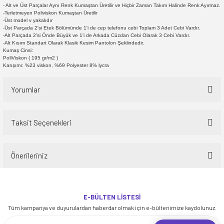
- Alt ve Üst Parçalar Aynı Renk Kumaştan Üretilir ve Hiçbir Zaman Takım Halinde Renk Ayırmaz.
-Terletmeyen Poliviskon Kumaştan Üretilir
-Üst model v yakalıdır
-Üst Parçada 2'si Etek Bölümünde 1'i de cep telefonu cebi Toplam 3 Adet Cebi Vardır.
-Alt Parçada 2'si Önde Büyük ve 1'i de Arkada Cüzdan Cebi Olarak 3 Cebi Vardır.
-Alt Kısım Standart Olarak Klasik Kesim Pantolon Şeklindedir.
Kumaş Cinsi:
PoliViskon ( 195 gr/m2 )
Karışımı: %23 viskon, %69 Polyester 8% lycra
Yorumlar
Taksit Seçenekleri
Bu ürüne ilk yorumu siz yapın!
Önerileriniz
Yorum Yaz
Bu ürünün fiyat bilgisi, resim, ürün açıklamalarında ve diğer konularda
yetersiz gördüğünüz noktaları öneri formunu kullanarak tarafımıza
E-BÜLTEN LİSTESİ
iletebilirsiniz.
Tüm kampanya ve duyurulardan haberdar olmak için e-bültenimize kaydolunuz.
Görüş ve önerileriniz için teşekkür ederiz.