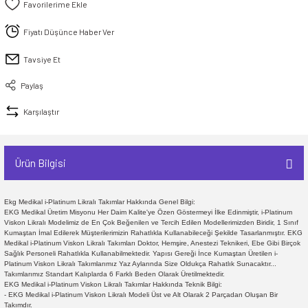
Fiyatı Düşünce Haber Ver
Tavsiye Et
Paylaş
Karşılaştır
Ürün Bilgisi
Ekg Medikal i-Platinum Likralı Takımlar Hakkında Genel Bilgi:
EKG Medikal Üretim Misyonu Her Daim Kalite'ye Özen Göstermeyi İlke Edinmiştir, i-Platinum
Viskon Likralı Modelimiz de En Çok Beğenilen ve Tercih Edilen Modellerimizden Biridir, 1 Sınıf
Kumaştan İmal Edilerek Müşterilerimizin Rahatlıkla Kullanabileceği Şekilde Tasarlanmıştır. EKG
Medikal i-Platinum Viskon Likralı Takımları Doktor, Hemşire, Anestezi Teknikeri, Ebe Gibi Birçok
Sağlık Personeli Rahatlıkla Kullanabilmektedir. Yapısı Gereği İnce Kumaştan Üretilen i-
Platinum Viskon Likralı Takımlarımız Yaz Aylarında Size Oldukça Rahatlık Sunacaktır...
Takımlarımız Standart Kalıplarda 6 Farklı Beden Olarak Üretilmektedir.
EKG Medikal i-Platinum Viskon Likralı Takımlar Hakkında Teknik Bilgi:
- EKG Medikal i-Platinum Viskon Likralı Modeli Üst ve Alt Olarak 2 Parçadan Oluşan Bir
Takımdır.