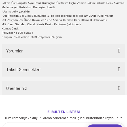
- Alt ve Üst Parçalar Aynı Renk Kumaştan Üretilir ve Hiçbir Zaman Takım Halinde Renk Ayırmaz.
-Terletmeyen Poliviskon Kumaştan Üretilir
-Üst model v yakalıdır
-Üst Parçada 2'si Etek Bölümünde 1'i de cep telefonu cebi Toplam 3 Adet Cebi Vardır.
-Alt Parçada 2'si Önde Büyük ve 1'i de Arkada Cüzdan Cebi Olarak 3 Cebi Vardır.
-Alt Kısım Standart Olarak Klasik Kesim Pantolon Şeklindedir.
Kumaş Cinsi:
PoliViskon ( 195 gr/m2 )
Karışımı: %23 viskon, %69 Polyester 8% lycra
Yorumlar
Taksit Seçenekleri
Bu ürüne ilk yorumu siz yapın!
Önerileriniz
Yorum Yaz
Bu ürünün fiyat bilgisi, resim, ürün açıklamalarında ve diğer konularda
yetersiz gördüğünüz noktaları öneri formunu kullanarak tarafımıza
E-BÜLTEN LİSTESİ
iletebilirsiniz.
Tüm kampanya ve duyurulardan haberdar olmak için e-bültenimize kaydolunuz.
Görüş ve önerileriniz için teşekkür ederiz.