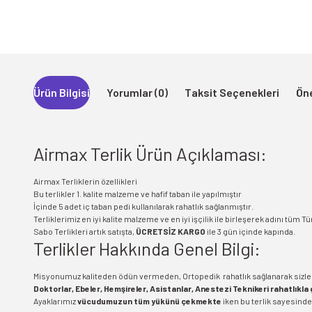
Ürün Bilgisi
Yorumlar (0)
Taksit Seçenekleri
Öne
Airmax Terlik Ürün Açıklaması:
Airmax Terliklerin özellikleri
Bu terlikler 1. kalite malzeme ve hafif taban ile yapılmıştır
İçinde 5 adet iç taban pedi kullanılarak rahatlık sağlanmıştır.
Terliklerimiz en iyi kalite malzeme ve en iyi işçilik ile birleşerek adını tüm
Sabo Terlikleri artık satışta,
ÜCRETSİZ KARGO
ile 3 gün içinde kapında.
Terlikler Hakkında Genel Bilgi:
Misyonumuz kaliteden ödün vermeden, Ortopedik rahatlık sağlanarak sizleri
Doktorlar, Ebeler, Hemşireler, Asistanlar, Anestezi Teknikeri rahatlıkla g
Ayaklarımız
vücudumuzun tüm yükünü çekmekte
iken bu terlik sayesinde