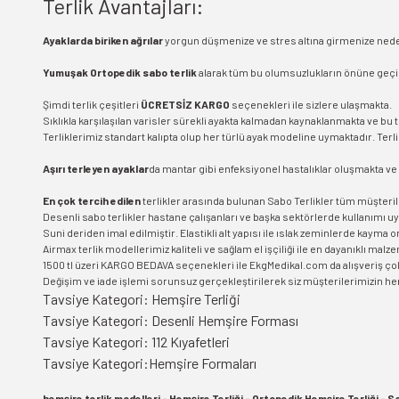
Terlik Avantajları:
Ayaklarda biriken ağrılar
yorgun düşmenize ve stres altına girmenize neden 
Yumuşak Ortopedik sabo terlik
alarak tüm bu olumsuzlukların önüne geçi
Şimdi terlik çeşitleri
ÜCRETSİZ KARGO
seçenekleri ile sizlere ulaşmakta.
Sıklıkla karşılaşılan varisler sürekli ayakta kalmadan kaynaklanmakta ve bu 
Terliklerimiz standart kalıpta olup her türlü ayak modeline uymaktadır. Ter
Aşırı terleyen ayaklar
da mantar gibi enfeksiyonel hastalıklar oluşmakta ve
En çok tercih edilen
terlikler arasında bulunan Sabo Terlikler tüm müşteril
Desenli sabo terlikler hastane çalışanları ve başka sektörlerde kullanımı u
Suni deriden imal edilmiştir. Elastikli alt yapısı ile ıslak zeminlerde kayma 
Airmax terlik modellerimiz kaliteli ve sağlam el işçiliği ile en dayanıklı malz
1500 tl üzeri KARGO BEDAVA seçenekleri ile EkgMedikal.com da alışveriş çok
Değişim ve iade işlemi sorunsuz gerçekleştirilerek siz müşterilerimizin h
Tavsiye Kategori:
Hemşire Terliği
Tavsiye Kategori:
Desenli Hemşire Forması
Tavsiye Kategori:
112 Kıyafetleri
Tavsiye Kategori:
Hemşire Formaları
hemşire terlik modelleri - Hemşire Terliği - Ortopedik Hemşire Terliği - Sa