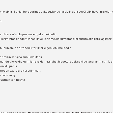
olabilir. Bunlar beraberinde uykusuzluk ve halsizlik getireceği gibi hayatınızı olu
n.
terlikler varis oluşmasını engellemektedir.
liklerimiz makinede yıkanabilir ve Terleme, koku yapma gibi durumlarla karşılaşılmaz.
 bunun önüne ortopedik terliklerle geçilebilmektedir.
erimizin satışına sunulmaktadır.
ygundur. İç ve dış kısımları ayaklarınızı rahat hissettirecek şekilde tasarlanmıştır.
oranı düşüktür.
emeden özel olarak üretilmiştir.
 daha kolay.
er zaman yanındayız.
bo Hemşire Terliği - Hemşire Terliği Sabo - Hemşire Terliği fiyatları - sabo terlik 