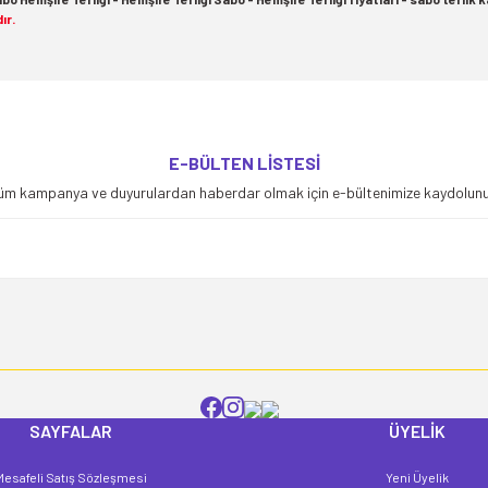
ır.
yetersiz gördüğünüz noktaları öneri formunu kullanarak tarafımıza iletebilirsiniz
E-BÜLTEN LİSTESİ
Bu ürüne ilk yorumu siz yapın!
üm kampanya ve duyurulardan haberdar olmak için e-bültenimize kaydolunu
Yorum Yaz
SAYFALAR
ÜYELİK
Mesafeli Satış Sözleşmesi
Yeni Üyelik
Gönder