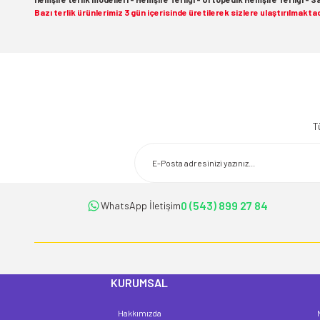
Bazı terlik ürünlerimiz 3 gün içerisinde üretilerek sizlere ulaştırılmaktad
Bu ürünün fiyat bilgisi, resim, ürün açıklamalarında ve diğer konularda 
Görüş ve önerileriniz için teşekkür ederiz.
T
Ürün resmi kalitesiz, bozuk veya görüntülenemiyor.
Ürün açıklamasında eksik bilgiler bulunuyor.
Ürün bilgilerinde hatalar bulunuyor.
Ürün fiyatı diğer sitelerden daha pahalı.
0 (543) 899 27 84
WhatsApp İletişim
Bu ürüne benzer farklı alternatifler olmalı.
KURUMSAL
Hakkımızda