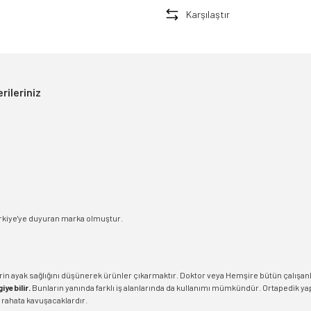
Karşılaştır
rileriniz
 Türkiye'ye duyuran marka olmuştur.
n ayak sağlığını düşünerek ürünler çıkarmaktır. Doktor veya Hemşire bütün çalışanl
iyebilir.
Bunların yanında farklı iş alanlarında da kullanımı mümkündür. Ortapedik y
 rahata kavuşacaklardır.