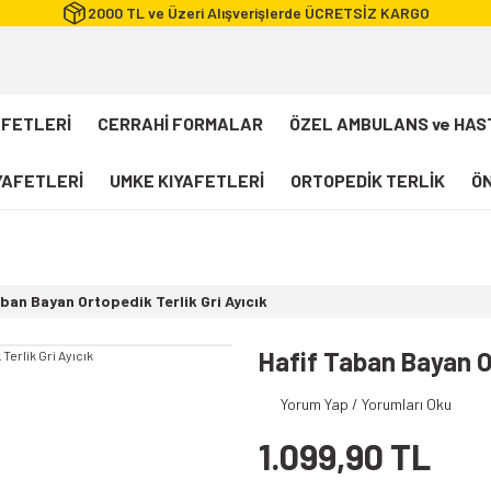
2000 TL ve Üzeri Alışverişlerde ÜCRETSİZ KARGO
AFETLERİ
CERRAHİ FORMALAR
ÖZEL AMBULANS ve HAS
IYAFETLERİ
UMKE KIYAFETLERİ
ORTOPEDİK TERLİK
ÖN
FLEXCOOL Likralı Takım Scrubs
Desenli Forma
ban Bayan Ortopedik Terlik Gri Ayıcık
112 Acil Sağlık T-shirt
Paramedik T-shirt
Hafif Taban Bayan Or
112 Acil Sağlık Pantolon
Yorum Yap / Yorumları Oku
Paramedik Pantolon
1.099,90 TL
112 Paramedik Yelek
Beyaz Önlük