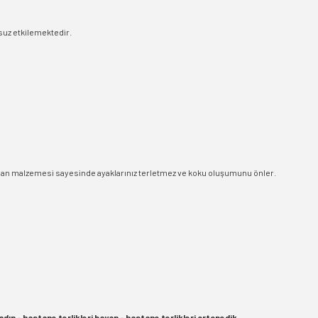
msuz etkilemektedir.
 İç alan malzemesi sayesinde ayaklarınız terletmez ve koku oluşumunu önler.
kadın - hastane terlikleri bayan - hastane terlikleri ortopedik