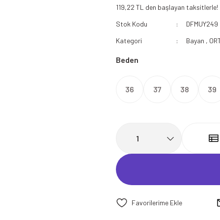
119,22 TL den başlayan taksitlerle!
112 Acil Sağlık Polar
Stok Kodu
DFMUY249
Paramedik Swit
Kategori
Bayan
,
OR
Beden
36
37
38
39