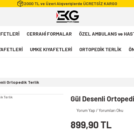
2000 TL ve Üzeri Alışverişlerde ÜCRETSİZ KARGO
AFETLERİ
CERRAHİ FORMALAR
ÖZEL AMBULANS ve HAS
IYAFETLERİ
UMKE KIYAFETLERİ
ORTOPEDİK TERLİK
ÖN
FLEXCOOL Likralı Takım Scrubs
Desenli Forma
nli Ortopedik Terlik
112 Acil Sağlık T-shirt
Paramedik T-shirt
Gül Desenli Ortopedi
112 Acil Sağlık Pantolon
Yorum Yap / Yorumları Oku
Paramedik Pantolon
899,90 TL
112 Paramedik Yelek
Beyaz Önlük