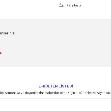
Karşılaştır
rileriniz
ır.
yetersiz gördüğünüz noktaları öneri formunu kullanarak tarafımıza iletebilirsiniz
E-BÜLTEN LİSTESİ
Bu ürüne ilk yorumu siz yapın!
üm kampanya ve duyurulardan haberdar olmak için e-bültenimize kaydolunu
Yorum Yaz