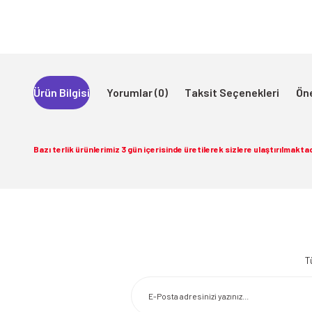
Ürün Bilgisi
Yorumlar (0)
Taksit Seçenekleri
Öne
Bazı terlik ürünlerimiz 3 gün içerisinde üretilerek sizlere ulaştırılmaktad
Bu ürünün fiyat bilgisi, resim, ürün açıklamalarında ve diğer konularda 
Görüş ve önerileriniz için teşekkür ederiz.
T
Ürün resmi kalitesiz, bozuk veya görüntülenemiyor.
Ürün açıklamasında eksik bilgiler bulunuyor.