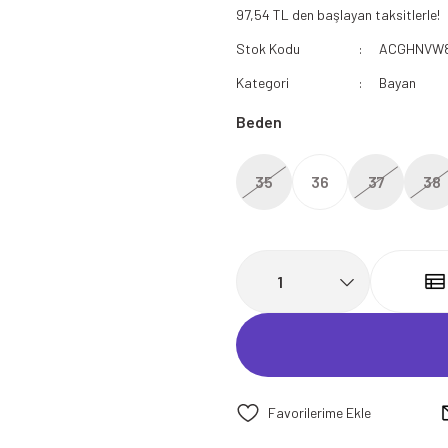
97,54 TL den başlayan taksitlerle!
112 Acil Sağlık Polar
Stok Kodu
ACGHNVW
Paramedik Swit
Kategori
Bayan
Beden
35
36
37
38