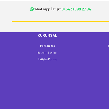
Ürün bilgilerinde hatalar bulunuyor.
Ürün fiyatı diğer sitelerden daha pahalı.
0 (543) 899 27 84
WhatsApp İletişim
Bu ürüne benzer farklı alternatifler olmalı.
KURUMSAL
Hakkımızda
İletişim Sayfası
İletişim Formu