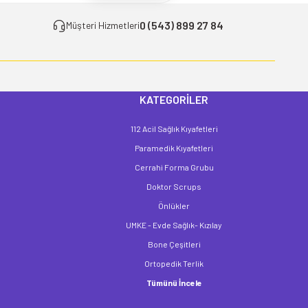
0 (543) 899 27 84
Müşteri Hizmetleri
KATEGORİLER
112 Acil Sağlık Kıyafetleri
Paramedik Kıyafetleri
Cerrahi Forma Grubu
Doktor Scrups
Önlükler
UMKE - Evde Sağlık- Kızılay
Bone Çeşitleri
Ortopedik Terlik
Tümünü İncele