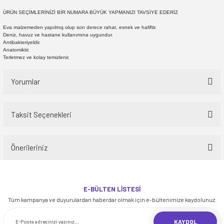
ÜRÜN SEÇİMLERİNİZİ BİR NUMARA BÜYÜK YAPMANIZI TAVSİYE EDERİZ
Eva malzemeden yapılmış olup son derece rahat, esnek ve hafiftir.
Deniz, havuz ve hastane kullanımına uygundur.
Antibakteriyeldir.
Anatomiktir.
Terletmez ve kolay temizlenir.
Yorumlar
Taksit Seçenekleri
Bu ürüne ilk yorumu siz yapın!
Önerileriniz
Yorum Yaz
Bu ürünün fiyat bilgisi, resim, ürün açıklamalarında ve diğer konularda
yetersiz gördüğünüz noktaları öneri formunu kullanarak tarafımıza
E-BÜLTEN LİSTESİ
iletebilirsiniz.
Tüm kampanya ve duyurulardan haberdar olmak için e-bültenimize kaydolunuz.
Görüş ve önerileriniz için teşekkür ederiz.
KAYDOL