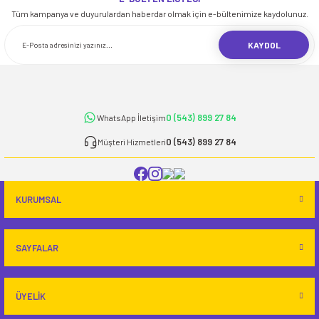
iletebilirsiniz.
Tüm kampanya ve duyurulardan haberdar olmak için e-bültenimize kaydolunuz.
Görüş ve önerileriniz için teşekkür ederiz.
KAYDOL
Ürün resmi kalitesiz, bozuk veya görüntülenemiyor.
Ürün açıklamasında eksik bilgiler bulunuyor.
Ürün bilgilerinde hatalar bulunuyor.
0 (543) 899 27 84
WhatsApp İletişim
Ürün fiyatı diğer sitelerden daha pahalı.
Bu ürüne benzer farklı alternatifler olmalı.
0 (543) 899 27 84
Müşteri Hizmetleri
KURUMSAL
Gönder
SAYFALAR
ÜYELİK