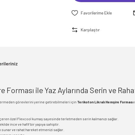
Karşılaştır
rileriniz
e Forması ile Yaz Aylarında Serin ve Raha
vermeden görevlerini yerine getirebilmeleri için
Terikoton Likralı Hemşire Forması
çeren özel Flexcool kumaş sayesinde terletmeden serin kalmanızı sağlar.
kilde ince ve hafif bir yapıya sahiptir.
 sunar ve rahat hareket etmenizi sağlar.