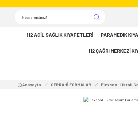
112 ACİL SAĞLIK KIYAFETLERİ
PARAMEDIK KIY
112 ÇAĞRI MERKEZİ K
Anasayfa
CERRAHİ FORMALAR
Flexcool Likralı C