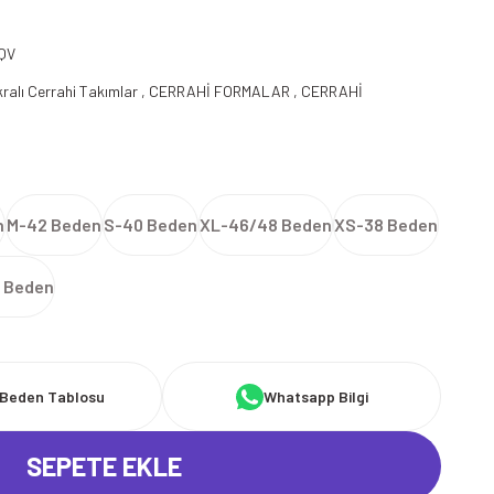
QV
kralı Cerrahi Takımlar
,
CERRAHİ FORMALAR
,
CERRAHİ
R
n
M-42 Beden
S-40 Beden
XL-46/48 Beden
XS-38 Beden
 Beden
Beden Tablosu
Whatsapp Bilgi
SEPETE EKLE