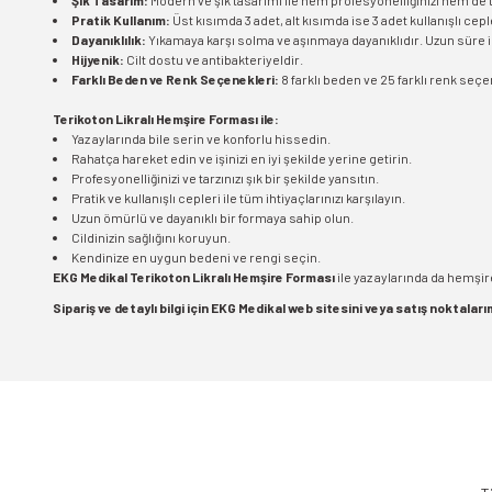
Şık Tasarım:
Modern ve şık tasarımı ile hem profesyonelliğinizi hem de ta
Pratik Kullanım:
Üst kısımda 3 adet, alt kısımda ise 3 adet kullanışlı cepler
Dayanıklılık:
Yıkamaya karşı solma ve aşınmaya dayanıklıdır. Uzun süre ilk
Hijyenik:
Cilt dostu ve antibakteriyeldir.
Farklı Beden ve Renk Seçenekleri:
8 farklı beden ve 25 farklı renk seçen
Terikoton Likralı Hemşire Forması ile:
Yaz aylarında bile serin ve konforlu hissedin.
Rahatça hareket edin ve işinizi en iyi şekilde yerine getirin.
Profesyonelliğinizi ve tarzınızı şık bir şekilde yansıtın.
Pratik ve kullanışlı cepleri ile tüm ihtiyaçlarınızı karşılayın.
Uzun ömürlü ve dayanıklı bir formaya sahip olun.
Cildinizin sağlığını koruyun.
Kendinize en uygun bedeni ve rengi seçin.
EKG Medikal Terikoton Likralı Hemşire Forması
ile yaz aylarında da hemşir
Sipariş ve detaylı bilgi için EKG Medikal web sitesini veya satış noktaları
Bu ürünün fiyat bilgisi, resim, ürün açıklamalarında ve diğer konularda 
Görüş ve önerileriniz için teşekkür ederiz.