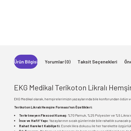
Ürün Bilgisi
Yorumlar (0)
Taksit Seçenekleri
Öne
EKG Medikal Terikoton Likralı Hemşir
EKG Medikal olarak, hemşirelerimizin yaz aylarında bile konforundan ödün 
Terikoton Likralı Hemşire Forması'nın Özellikleri:
Terletmeyen Flexcool Kumaş:
%70 Pamuk, %25 Polyester ve %5 Likra i
İnce ve Hafif Yapı:
Yaz aylarının sıcak günlerinde bile rahatlık sunacak şe
Rahat Hareket Kabiliyeti:
Esnek likra dokusu ile her harekette özgürlük