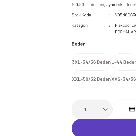
140,90 TL den başlayan taksitlerle!
112 Acil Sağlık Polar
Stok Kodu
V95N6CC3
Paramedik Swit
Kategori
Flexcool Li
FORMALA
Beden
3XL-54/56 Beden
L-44 Bede
XXL-50/52 Beden
XXS-34/36