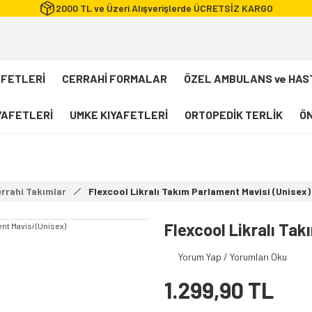
2000 TL ve Üzeri Alışverişlerde ÜCRETSİZ KARGO
AFETLERİ
CERRAHİ FORMALAR
ÖZEL AMBULANS ve HAS
IYAFETLERİ
UMKE KIYAFETLERİ
ORTOPEDİK TERLİK
ÖN
FLEXCOOL Likralı Takım Scrubs
Desenli Forma
errahi Takımlar
Flexcool Likralı Takım Parlament Mavisi (Unisex)
112 Acil Sağlık T-shirt
Paramedik T-shirt
Flexcool Likralı Ta
112 Acil Sağlık Pantolon
Yorum Yap / Yorumları Oku
Paramedik Pantolon
1.299,90 TL
112 Paramedik Yelek
Beyaz Önlük