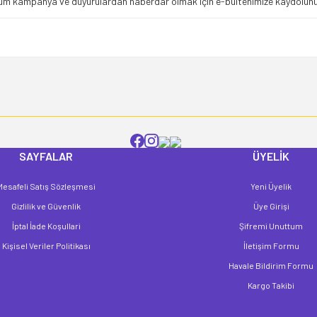
üm kampanya ve duyurulardan haberdar olmak için e-bültenimize kaydolunu
Yorum Yaz
SAYFALAR
ÜYELİK
Mesafeli Satış Sözleşmesi
Yeni Üyelik
Gönder
Gizlilik ve Güvenlik
Üye Girişi
İptal İade Koşullari
Şifremi Unuttum
Kişisel Veriler Politikası
İletişim Formu
Havale Bildirim Formu
Kargo Takibi