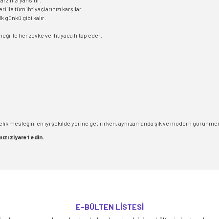
rzınızı yansıtır.
i ile tüm ihtiyaçlarınızı karşılar.
 günkü gibi kalır.
eği ile her zevke ve ihtiyaca hitap eder.
elik mesleğini en iyi şekilde yerine getirirken, aynı zamanda şık ve modern görünmeni
mızı ziyaret edin.
yetersiz gördüğünüz noktaları öneri formunu kullanarak tarafımıza iletebilirsiniz
E-BÜLTEN LİSTESİ
Bu ürüne ilk yorumu siz yapın!