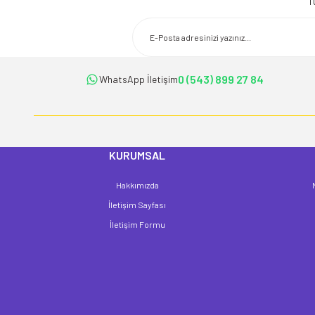
T
Ürün resmi kalitesiz, bozuk veya görüntülenemiyor.
Ürün açıklamasında eksik bilgiler bulunuyor.
Ürün bilgilerinde hatalar bulunuyor.
Ürün fiyatı diğer sitelerden daha pahalı.
0 (543) 899 27 84
WhatsApp İletişim
Bu ürüne benzer farklı alternatifler olmalı.
KURUMSAL
Hakkımızda
İletişim Sayfası
İletişim Formu