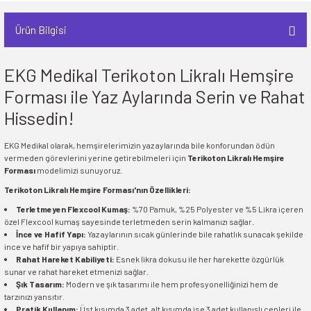
Ürün Bilgisi
EKG Medikal Terikoton Likralı Hemşire
Forması ile Yaz Aylarında Serin ve Rahat
Hissedin!
EKG Medikal olarak, hemşirelerimizin yaz aylarında bile konforundan ödün
vermeden görevlerini yerine getirebilmeleri için
Terikoton Likralı Hemşire
Forması
modelimizi sunuyoruz.
Terikoton Likralı Hemşire Forması'nın Özellikleri:
Terletmeyen Flexcool Kumaş:
%70 Pamuk, %25 Polyester ve %5 Likra içeren
özel Flexcool kumaş sayesinde terletmeden serin kalmanızı sağlar.
İnce ve Hafif Yapı:
Yaz aylarının sıcak günlerinde bile rahatlık sunacak şekilde
ince ve hafif bir yapıya sahiptir.
Rahat Hareket Kabiliyeti:
Esnek likra dokusu ile her harekette özgürlük
sunar ve rahat hareket etmenizi sağlar.
Şık Tasarım:
Modern ve şık tasarımı ile hem profesyonelliğinizi hem de
tarzınızı yansıtır.
Pratik Kullanım:
Üst kısımda 3 adet, alt kısımda ise 3 adet kullanışlı cepleri ile