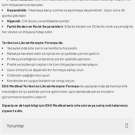
tüm ihtiyaçlarınızı karşılar.
Dayanıklılık:
Yıkamaya karşı solma ve aşınmaya dayanıklıdır. Uzun süre ilk
günkü gibi kalır.
Hijyenik:
Cilt dostu ve antibakteriyeldir.
Farklı Beden ve Renk Seçenekleri:
8 farklı beden ve 25 farklı renk seçeneği ile
her zevke ve ihtiyaca hitap eder.
Terikoton Likralı Hemşire Forması ile:
Yaz aylarında bile serin ve konforlu hissedin.
Rahatça hareket edin ve işinizi en iyi şekilde yerine getirin.
Profesyonelliğinizi ve tarzınızı şık bir şekilde yansıtın.
Pratik ve kullanışlı cepleri ile tüm ihtiyaçlarınızı karşılayın.
Uzun ömürlü ve dayanıklı bir formaya sahip olun.
Cildinizin sağlığını koruyun.
Kendinize en uygun bedeni ve rengi seçin.
EKG Medikal Terikoton Likralı Hemşire Forması
ile yaz aylarında da hemşirelik
mesleğini en iyi şekilde yerine getirirken, aynı zamanda şık ve modern
görünmenin keyfini çıkarın!
Sipariş ve detaylı bilgi için EKG Medikal web sitesini veya satış noktalarımızı
ziyaret edin.
Yorumlar