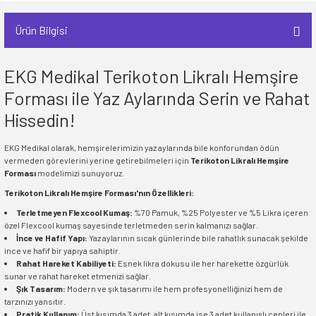
Ürün Bilgisi
EKG Medikal Terikoton Likralı Hemşire
Forması ile Yaz Aylarında Serin ve Rahat
Hissedin!
EKG Medikal olarak, hemşirelerimizin yaz aylarında bile konforundan ödün
vermeden görevlerini yerine getirebilmeleri için
Terikoton Likralı Hemşire
Forması
modelimizi sunuyoruz.
Terikoton Likralı Hemşire Forması'nın Özellikleri:
Terletmeyen Flexcool Kumaş:
%70 Pamuk, %25 Polyester ve %5 Likra içeren
özel Flexcool kumaş sayesinde terletmeden serin kalmanızı sağlar.
İnce ve Hafif Yapı:
Yaz aylarının sıcak günlerinde bile rahatlık sunacak şekilde
ince ve hafif bir yapıya sahiptir.
Rahat Hareket Kabiliyeti:
Esnek likra dokusu ile her harekette özgürlük
sunar ve rahat hareket etmenizi sağlar.
Şık Tasarım:
Modern ve şık tasarımı ile hem profesyonelliğinizi hem de
tarzınızı yansıtır.
Pratik Kullanım:
Üst kısımda 3 adet, alt kısımda ise 3 adet kullanışlı cepleri ile