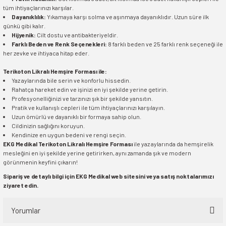
tüm ihtiyaçlarınızı karşılar.
Dayanıklılık:
Yıkamaya karşı solma ve aşınmaya dayanıklıdır. Uzun süre ilk
günkü gibi kalır.
Hijyenik:
Cilt dostu ve antibakteriyeldir.
Farklı Beden ve Renk Seçenekleri:
8 farklı beden ve 25 farklı renk seçeneği ile
her zevke ve ihtiyaca hitap eder.
Terikoton Likralı Hemşire Forması ile:
Yaz aylarında bile serin ve konforlu hissedin.
Rahatça hareket edin ve işinizi en iyi şekilde yerine getirin.
Profesyonelliğinizi ve tarzınızı şık bir şekilde yansıtın.
Pratik ve kullanışlı cepleri ile tüm ihtiyaçlarınızı karşılayın.
Uzun ömürlü ve dayanıklı bir formaya sahip olun.
Cildinizin sağlığını koruyun.
Kendinize en uygun bedeni ve rengi seçin.
EKG Medikal Terikoton Likralı Hemşire Forması
ile yaz aylarında da hemşirelik
mesleğini en iyi şekilde yerine getirirken, aynı zamanda şık ve modern
görünmenin keyfini çıkarın!
Sipariş ve detaylı bilgi için EKG Medikal web sitesini veya satış noktalarımızı
ziyaret edin.
Yorumlar