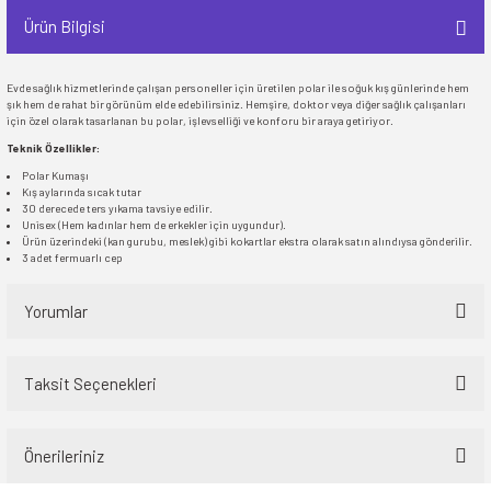
Ürün Bilgisi
Evde sağlık hizmetlerinde çalışan personeller için üretilen polar ile soğuk kış günlerinde hem
şık hem de rahat bir görünüm elde edebilirsiniz. Hemşire, doktor veya diğer sağlık çalışanları
için özel olarak tasarlanan bu polar, işlevselliği ve konforu bir araya getiriyor.
Teknik Özellikler:
Polar Kumaşı
Kış aylarında sıcak tutar
30 derecede ters yıkama tavsiye edilir.
Unisex (Hem kadınlar hem de erkekler için uygundur).
Ürün üzerindeki (kan gurubu, meslek) gibi kokartlar ekstra olarak satın alındıysa gönderilir.
3 adet fermuarlı cep
Yorumlar
Taksit Seçenekleri
Bu ürüne ilk yorumu siz yapın!
Önerileriniz
Yorum Yaz