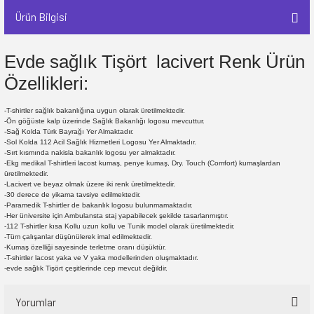
Ürün Bilgisi
Evde sağlık Tişört lacivert Renk Ürün
Özellikleri:
-T-shirtler sağlık bakanlığına uygun olarak üretilmektedir.
-Ön göğüste kalp üzerinde Sağlık Bakanlığı logosu mevcuttur.
-Sağ Kolda Türk Bayrağı Yer Almaktadır.
-Sol Kolda 112 Acil Sağlık Hizmetleri Logosu Yer Almaktadır.
-Sırt kısmında nakisla bakanlık logosu yer almaktadır.
-Ekg medikal T-shirtleri lacost kumaş, penye kumaş, Dry. Touch (Comfort) kumaşlardan
üretilmektedir.
-Lacivert ve beyaz olmak üzere iki renk üretilmektedir.
-30 derece de yikama tavsiye edilmektedir.
-Paramedik T-shirtler de bakanlık logosu bulunmamaktadır.
-Her üniversite için Ambulansta staj yapabilecek şekilde tasarlanmıştır.
-112 T-shirtler kısa Kollu uzun kollu ve Tunik model olarak üretilmektedir.
-Tüm çalışanlar düşünülerek imal edilmektedir.
-Kumaş özelliği sayesinde terletme oranı düşüktür.
-T-shirtler lacost yaka ve V yaka modellerinden oluşmaktadır.
-evde sağlık Tişört çeşitlerinde cep mevcut değildir.
Yorumlar