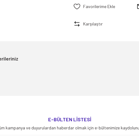
Karşılaştır
rileriniz
yetersiz gördüğünüz noktaları öneri formunu kullanarak tarafımıza iletebilirsiniz
E-BÜLTEN LİSTESİ
Bu ürüne ilk yorumu siz yapın!
üm kampanya ve duyurulardan haberdar olmak için e-bültenimize kaydolunu