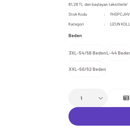
81,28 TL den başlayan taksitlerle!
112 Acil Sağlık Polar
Stok Kodu
YHSPCJHV
Paramedik Swit
Kategori
UZUN KOLL
Beden
3XL-54/56 Beden
L-44 Bede
XXL-50/52 Beden