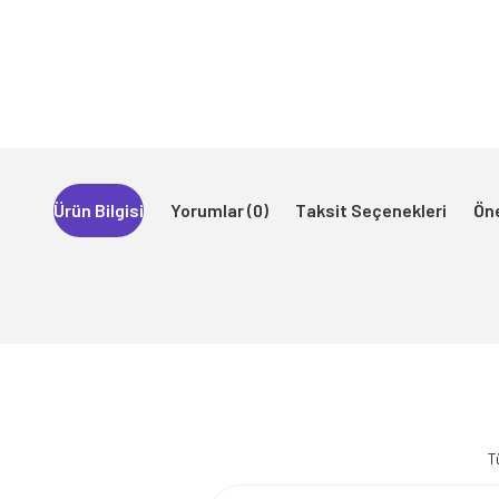
Ürün Bilgisi
Yorumlar (0)
Taksit Seçenekleri
Öne
Bu ürünün fiyat bilgisi, resim, ürün açıklamalarında ve diğer konularda 
Görüş ve önerileriniz için teşekkür ederiz.
T
Ürün resmi kalitesiz, bozuk veya görüntülenemiyor.