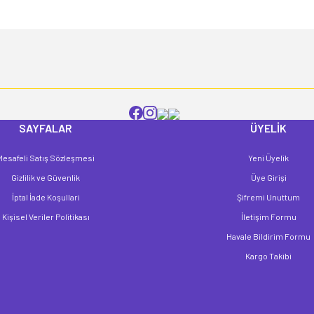
Yorum Yaz
SAYFALAR
ÜYELİK
Mesafeli Satış Sözleşmesi
Yeni Üyelik
Gönder
Gizlilik ve Güvenlik
Üye Girişi
İptal İade Koşullari
Şifremi Unuttum
Kişisel Veriler Politikası
İletişim Formu
Havale Bildirim Formu
Kargo Takibi