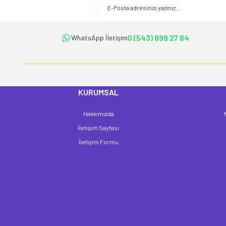
Ürün açıklamasında eksik bilgiler bulunuyor.
Ürün bilgilerinde hatalar bulunuyor.
Ürün fiyatı diğer sitelerden daha pahalı.
0 (543) 899 27 84
WhatsApp İletişim
Bu ürüne benzer farklı alternatifler olmalı.
KURUMSAL
Hakkımızda
İletişim Sayfası
İletişim Formu