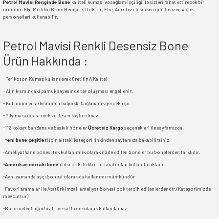
Petrol Mavisi Renginde Bone
kaliteli kumaşı ve sağlam işçiliği ile sizleri rahat ettirecek bir
üründür. Ekg Medikal Bone Hemşire, Doktor, Ebe, Anestezi Teknikeri gibi benzer sağlık
personelleri kullanabilir.
Petrol Mavisi Renkli Desensiz Bone
Ürün Hakkında :
- Terikoton Kumaş kullanılarak üretilir(A Kalite)
- Alın kısmındaki pamuk sayesinde ter oluşması engellenir.
- Kullanımı ense kısmında bağcıkla bağlanarak gerçekleşir.
- Yıkama sonrası renk ve desen kaybı olmaz.
-112 kokart bandana ve baskılı boneler
Ücretsiz Kargo
seçenekleri ile sayfamızda.
-Y
eni bone çeşitleri
için alttaki kategori linkinden sayfamıza bakabilirsiniz.
-Ameliyathane bonesi tek kullanımlık olarak ifade edilen boneler bu bonelerden farklıdır.
-
Amerikan cerrahi bone
daha çok doktorlar tarafından kullanılmaktadır.
-Aynı zamanda aşçı bonesi olarak da kullanımı mümkündür
-Favori aramalar ile Atatürk imzalı ameliyat bonesi çok tercih edilenlerdendir.(Kategorimizde
mevcuttur).
-Bu boneler başörtü altı ve şal bone olarak kullanılamaz.