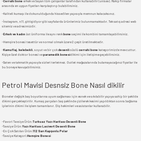
-
Cerrahi bone
erkek ve bayan tüm çalışanlar tarafından kullanabilir (unisex). Rakip firmalar
arasında en uygun fiyatları karşılaştırıp bulabilirsiniz.
-Kaliteli kumaşı ile dokunulduğunda hissedilen yapısıyla memnun kalacaksınız.
-İnstagram, n11, gittigidiyor gibi sayfalarda ürünlerimiz bulunmamaktadır. Tek satış adresi web
sitemiz ve adresimizdir.
-
Erkek ve kadın
üst üniforma ile aynı renk
bone
seçimi ile kombini tamamlayabilirsiniz.
-Hemşire bonesi tesettür ve normal olmak üzere 2 çeşit üretilmektedir.
-
Kamuflaj
,
kelebekli
, soyut ve bir çok
desenli
süslü
cerrahi bone
kategorimizde mevcuttur.
Kişiye özel doktor bonesi ve
paramedik bonesi
dikimi için iletişime geçebilirsiniz.
-Saten ve takmatik yapısıyla sizleri terletmez. Outlet mağazalarında bulamayacağınız fiyatlar ile
bu boneye kavuşabilirsiniz.
Petrol Mavisi Desnsiz Bone Nasıl dikilir
Boneler değişik baş boyutlarına uyum sağlaması için esnek ve sıkılabilir yapıya sahip bir şekilde
dikimi gerçekleştirilir. Kumaş parçaları baş şeklinde çizilerek kesimi yapıldıktan sonra bağlama
iplerinin dikimi ile işlem tamamlanır. Diş hekimleri ve asistanlar kullanabilir.
-Favori Tavsiye Ürün:
Turkuaz Yazı Haritası Desenli Bone
-Tavsiye Ürün:
Yazı Haritası Lacivert Desenli Bone
-En Çok Satılan Ürün:
112 Sarı Kapşonlu Polar
-Tavsiye Kategori:
Hemşire Bonesi