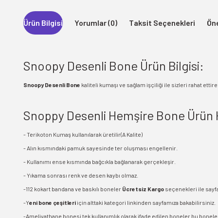
Ürün Bilgisi
Yorumlar (0)
Taksit Seçenekleri
Öne
Snoopy Desenli Bone Ürün Bilgisi:
Snoopy Desenli Bone
kaliteli kumaşı ve sağlam işçiliği ile sizleri rahat et
Snoppy Desenli Hemşire Bone Ürün 
- Terikoton Kumaş kullanılarak üretilir(A Kalite)
- Alın kısmındaki pamuk sayesinde ter oluşması engellenir.
- Kullanımı ense kısmında bağcıkla bağlanarak gerçekleşir.
- Yıkama sonrası renk ve desen kaybı olmaz.
-112 kokart bandana ve baskılı boneler
Ücretsiz Kargo
seçenekleri ile sayf
-Y
eni bone çeşitleri
için alttaki kategori linkinden sayfamıza bakabilirsiniz.
-Ameliyathane bonesi tek kullanımlık olarak ifade edilen boneler bu boneler