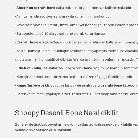
-
Amerikan cerrahi bone
daha çok doktorlar tarafından kullanılmaktadır.
-Aynı zamanda aşçı bonesi olarak da kullanımı mümkündür
-Favori aramalar ile Atatürk imzalı ameliyat bonesi çok tercih edilenlerde
-Bu boneler başörtü altı ve şal bone olarak kullanılamaz.
-
Cerrahi bone
erkek ve bayan tüm çalışanlar tarafından kullanabilir (unisex). 
-Kaliteli kumaşı ile dokunulduğunda hissedilen yapısıyla memnun kalacaksı
-İnstagram, n11, gittigidiyor gibi sayfalarda ürünlerimiz bulunmamaktadır. 
-
Erkek ve kadın
üst üniforma ile aynı renk
bone
seçimi ile kombini tamamlay
-Hemşire bonesi tesettür ve normal olmak üzere 2 çeşit üretilmektedir.
-
Kamuflaj
,
kelebekli
, soyut ve bir çok
desenli
süslü
cerrahi bone
kategorim
-Saten ve takmatik yapısıyla sizleri terletmez. Outlet mağazalarında bulamaya
Snoopy Desenli Bone Nasıl dikilir
Boneler değişik baş boyutlarına uyum sağlaması için esnek ve sıkılabilir yapı
hekimleri ve asistanlar kullanabilir.