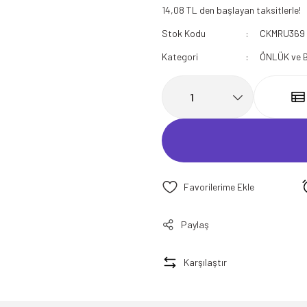
14,08 TL den başlayan taksitlerle!
112 Acil Sağlık Polar
Stok Kodu
CKMRU369
Paramedik Swit
Kategori
ÖNLÜK ve 
Paylaş
Karşılaştır