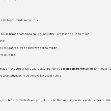
ndir.(Kategorimizde mevcuttur).
Rakip firmalar arasında en uygun fiyatları karşılaştırıp bulabilirsiniz.
nız.
Tek satış adresi web sitemiz ve adresimizdir.
abilirsiniz.
izde mevcuttur. Kişiye özel doktor bonesi ve
paramedik bonesi
dikimi için iletişim
cağınız fiyatlar ile bu boneye kavuşabilirsiniz.
ya sahip bir şekilde dikimi gerçekleştirilir. Kumaş parçaları baş şeklinde çizilerek k