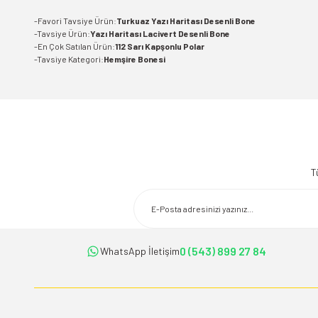
-Favori Tavsiye Ürün:
Turkuaz Yazı Haritası Desenli Bone
-Tavsiye Ürün:
Yazı Haritası Lacivert Desenli Bone
-En Çok Satılan Ürün:
112 Sarı Kapşonlu Polar
-Tavsiye Kategori:
Hemşire Bonesi
Bu ürünün fiyat bilgisi, resim, ürün açıklamalarında ve diğer konularda 
Görüş ve önerileriniz için teşekkür ederiz.
T
Ürün resmi kalitesiz, bozuk veya görüntülenemiyor.
Ürün açıklamasında eksik bilgiler bulunuyor.
Ürün bilgilerinde hatalar bulunuyor.
Ürün fiyatı diğer sitelerden daha pahalı.
0 (543) 899 27 84
WhatsApp İletişim
Bu ürüne benzer farklı alternatifler olmalı.