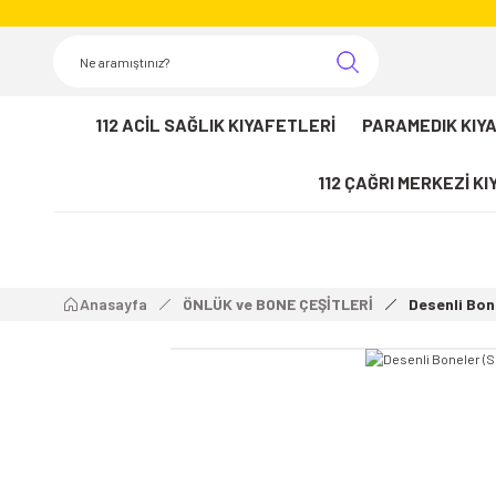
112 ACİL SAĞLIK KIYAFETLERİ
PARAMEDIK KIY
112 ÇAĞRI MERKEZİ K
Anasayfa
ÖNLÜK ve BONE ÇEŞİTLERİ
Desenli Bon