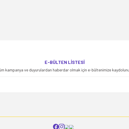
yetersiz gördüğünüz noktaları öneri formunu kullanarak tarafımıza iletebilirsiniz
E-BÜLTEN LİSTESİ
Bu ürüne ilk yorumu siz yapın!
üm kampanya ve duyurulardan haberdar olmak için e-bültenimize kaydolunu
Yorum Yaz