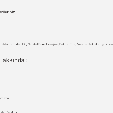
rileriniz
tirecek bir üründür. Ekg Medikal Bone Hemşire, Doktor, Ebe, Anestezi Teknikeri gibi benz
Hakkında :
amızda.
den farklıdır.