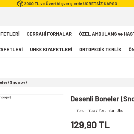
2000 TL ve Üzeri Alışverişlerde ÜCRETSİZ KARGO
AFETLERİ
CERRAHİ FORMALAR
ÖZEL AMBULANS ve HAS
IYAFETLERİ
UMKE KIYAFETLERİ
ORTOPEDİK TERLİK
ÖN
FLEXCOOL Likralı Takım Scrubs
Desenli Forma
eler (Snoopy)
112 Acil Sağlık T-shirt
Paramedik T-shirt
Desenli Boneler (Sn
112 Acil Sağlık Pantolon
Yorum Yap / Yorumları Oku
Paramedik Pantolon
129,90 TL
112 Paramedik Yelek
Beyaz Önlük