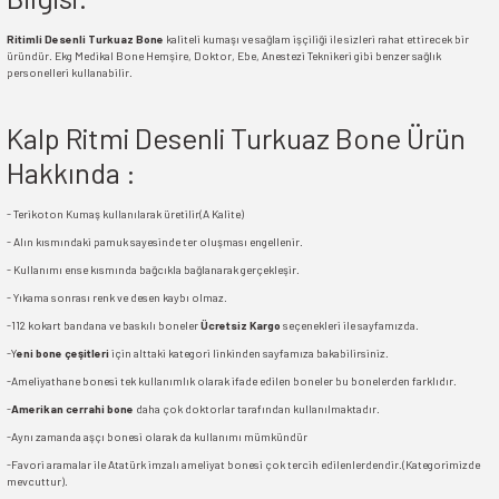
Ritimli Desenli Turkuaz Bone
kaliteli kumaşı ve sağlam işçiliği ile sizleri rahat ettirecek bir
üründür. Ekg Medikal Bone Hemşire, Doktor, Ebe, Anestezi Teknikeri gibi benzer sağlık
personelleri kullanabilir.
Kalp Ritmi Desenli Turkuaz Bone Ürün
Hakkında :
- Terikoton Kumaş kullanılarak üretilir(A Kalite)
- Alın kısmındaki pamuk sayesinde ter oluşması engellenir.
- Kullanımı ense kısmında bağcıkla bağlanarak gerçekleşir.
- Yıkama sonrası renk ve desen kaybı olmaz.
-112 kokart bandana ve baskılı boneler
Ücretsiz Kargo
seçenekleri ile sayfamızda.
-Y
eni bone çeşitleri
için alttaki kategori linkinden sayfamıza bakabilirsiniz.
-Ameliyathane bonesi tek kullanımlık olarak ifade edilen boneler bu bonelerden farklıdır.
-
Amerikan cerrahi bone
daha çok doktorlar tarafından kullanılmaktadır.
-Aynı zamanda aşçı bonesi olarak da kullanımı mümkündür
-Favori aramalar ile Atatürk imzalı ameliyat bonesi çok tercih edilenlerdendir.(Kategorimizde
mevcuttur).