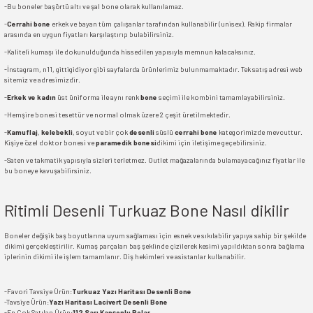
-Bu boneler başörtü altı ve şal bone olarak kullanılamaz.
-
Cerrahi bone
erkek ve bayan tüm çalışanlar tarafından kullanabilir (unisex). Rakip firmalar
arasında en uygun fiyatları karşılaştırıp bulabilirsiniz.
-Kaliteli kumaşı ile dokunulduğunda hissedilen yapısıyla memnun kalacaksınız.
-İnstagram, n11, gittigidiyor gibi sayfalarda ürünlerimiz bulunmamaktadır. Tek satış adresi web
sitemiz ve adresimizdir.
-
Erkek ve kadın
üst üniforma ile aynı renk
bone
seçimi ile kombini tamamlayabilirsiniz.
-Hemşire bonesi tesettür ve normal olmak üzere 2 çeşit üretilmektedir.
-
Kamuflaj
,
kelebekli
, soyut ve bir çok
desenli
süslü
cerrahi bone
kategorimizde mevcuttur.
Kişiye özel doktor bonesi ve
paramedik bonesi
dikimi için iletişime geçebilirsiniz.
-Saten ve takmatik yapısıyla sizleri terletmez. Outlet mağazalarında bulamayacağınız fiyatlar ile
bu boneye kavuşabilirsiniz.
Ritimli Desenli Turkuaz Bone Nasıl dikilir
Boneler değişik baş boyutlarına uyum sağlaması için esnek ve sıkılabilir yapıya sahip bir şekilde
dikimi gerçekleştirilir. Kumaş parçaları baş şeklinde çizilerek kesimi yapıldıktan sonra bağlama
iplerinin dikimi ile işlem tamamlanır. Diş hekimleri ve asistanlar kullanabilir.
-Favori Tavsiye Ürün:
Turkuaz Yazı Haritası Desenli Bone
-Tavsiye Ürün:
Yazı Haritası Lacivert Desenli Bone
-En Çok Satılan Ürün:
112 Sarı Kapşonlu Polar